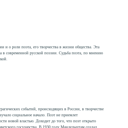
ии и о роли поэта, его творчества в жизни общества. Эта
ва в современной русской поэзии. Судьба поэта, по мнению
ской.
трагических событий, происходящих в России, в творчестве
вучало социальное начало. Поэт не приемлет
сти новой властью. Доходит до того, что поэт открыто
оветского государства. В 1930 году Мандельштам создал