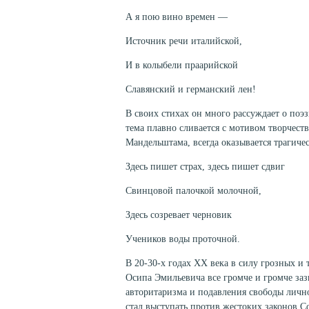
А я пою вино времен —
Источник речи италийской,
И в колыбели праарийской
Славянский и германский лен!
В своих стихах он много рассуждает о поэз
тема плавно сливается с мотивом творчест
Мандельштама, всегда оказывается трагиче
Здесь пишет страх, здесь пишет сдвиг
Свинцовой палочкой молочной,
Здесь созревает черновик
Учеников воды проточной.
В 20-30-х годах XX века в силу грозных и 
Осипа Эмильевича все громче и громче заз
авторитаризма и подавления свободы лично
стал выступать против жестоких законов С