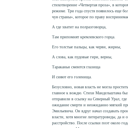
стихотворение «Четвертая проза», в котор
режиме. Три года спустя появилось еще б
чуя страны», которое по праву воспринима
А где хватит на полразговорца,
Там припомнят кремлевского горца.
Его толстые пальцы, как черви, жирны,
А слова, как пудовые гири, верны,
Тараканьи смеются глазища
И сияют его голенища.
Безусловно, новая власть не могла простит
главное к вождю. Стихи Мандельштама были
отправили в ссылку на Северный Урал, где 
ожидание смерти и неожиданно мягкий пр
Эмильевича. Он вдруг начал создавать про
власти, хотя многие литературоведы, да и
расстройство. После ссылки поэт около го