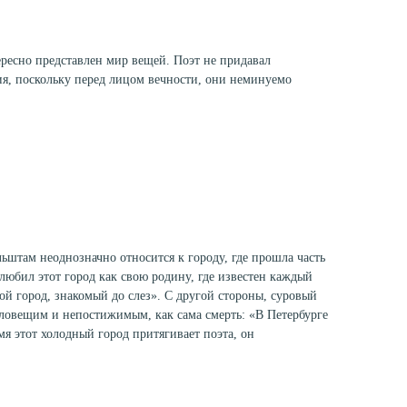
ресно представлен мир вещей. Поэт не придавал
я, поскольку перед лицом вечности, они неминуемо
льштам неоднозначно относится к городу, где прошла часть
 любил этот город как свою родину, где известен каждый
мой город, знакомый до слез». С другой стороны, суровый
 зловещим и непостижимым, как сама смерть: «В Петербурге
мя этот холодный город притягивает поэта, он