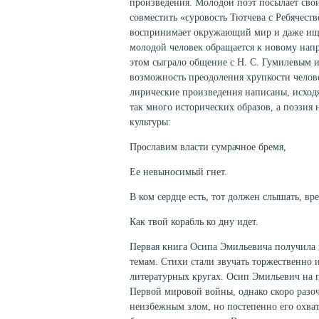
произведения. Молодой поэт посылает свои 
совместить «суровость Тютчева с Ребячест
воспринимает окружающий мир и даже ищет
молодой человек обращается к новому нап
этом сыграло общение с Н. С. Гумилевым 
возможность преодоления хрупкости челове
лирические произведения написаны, исходя
так много исторических образов, а поэзия
культуры:
Прославим власти сумрачное бремя,
Ее невыносимый гнет.
В ком сердце есть, тот должен слышать, вре
Как твой корабль ко дну идет.
Первая книга Осипа Эмильевича получила н
темам. Стихи стали звучать торжественно
литературных кругах. Осип Эмильевич на 
Первой мировой войны, однако скоро разо
неизбежным злом, но постепенно его охва