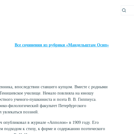
Все сочинения из рубрики «Мандельштам Осип»
ленника, впоследствии ставшего купцом. Вместе с родными
ил Тенишевское училище. Немало повлияла на юношу
стного ученого-пушкиниста и поэта В. В. Гиппиуса.
ико-филологический факультет Петербургского
л увлекаться поэзией.
ч опубликовал в журнале «Апполон» в 1909 году. Его
м подходом к стиху, к форме и содержанию поэтического