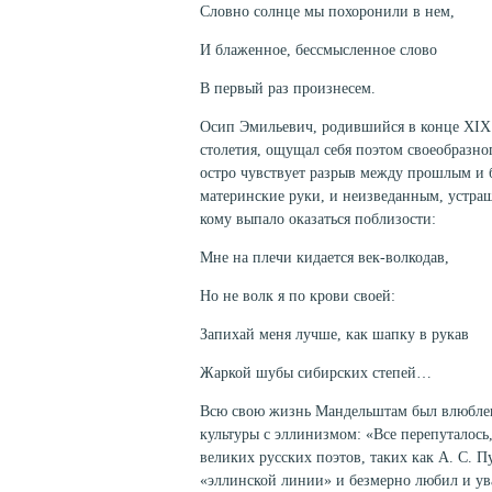
Словно солнце мы похоронили в нем,
И блаженное, бессмысленное слово
В первый раз произнесем.
Осип Эмильевич, родившийся в конце XIX 
столетия, ощущал себя поэтом своеобразног
остро чувствует разрыв между прошлым и 
материнские руки, и неизведанным, устра
кому выпало оказаться поблизости:
Мне на плечи кидается век-волкодав,
Но не волк я по крови своей:
Запихай меня лучше, как шапку в рукав
Жаркой шубы сибирских степей…
Всю свою жизнь Мандельштам был влюблен
культуры с эллинизмом: «Все перепуталось,
великих русских поэтов, таких как А. С. 
«эллинской линии» и безмерно любил и ува