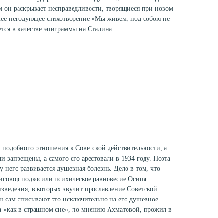
ом он раскрывает несправедливости, творящиеся при новом
олее негодующее стихотворение «Мы живем, под собою не
ется в качестве эпиграммы на Сталина:
ь подобного отношения к Советской действительности, а
 запрещены, а самого его арестовали в 1934 году. Поэта
у него развивается душевная болезнь. Дело в том, что
иговор подкосили психическое равновесие Осипа
изведения, в которых звучит прославление Советской
 он сам списывают это исключительно на его душевное
да «как в страшном сне», по мнению Ахматовой, прожил в