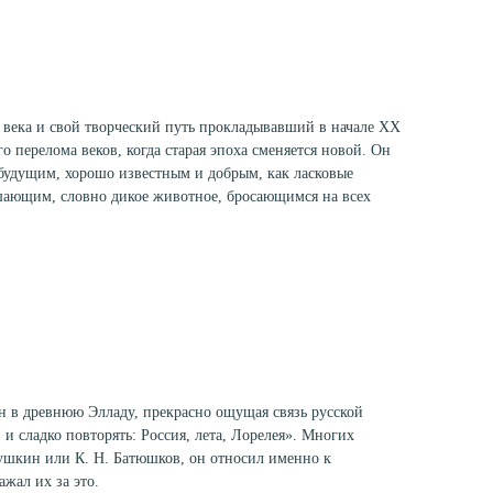
века и свой творческий путь прокладывавший в начале XX
о перелома веков, когда старая эпоха сменяется новой. Он
будущим, хорошо известным и добрым, как ласковые
шающим, словно дикое животное, бросающимся на всех
 в древнюю Элладу, прекрасно ощущая связь русской
 и сладко повторять: Россия, лета, Лорелея». Многих
Пушкин или К. Н. Батюшков, он относил именно к
жал их за это.