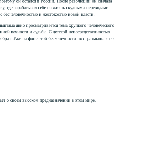
оэтому он остался в России. После революции он сначала
ву, где зарабатывал себе на жизнь скудными переводами.
 с бесчеловечностью и жестокостью новой власти.
льштама явно просматривается тема хрупкого человеческого
нной вечности и судьбы. С детской непосредственностью
 образ. Уже на фоне этой бесконечности поэт размышляет о
вает о своем высоком предназначении в этом мире,