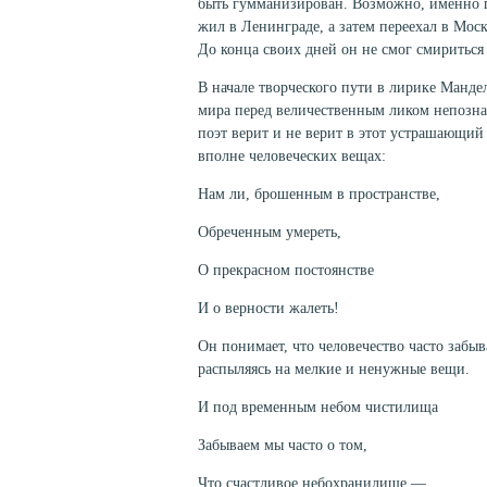
быть гумманизирован. Возможно, именно п
жил в Ленинграде, а затем переехал в Моск
До конца своих дней он не смог смириться
В начале творческого пути в лирике Манде
мира перед величественным ликом непозна
поэт верит и не верит в этот устрашающий
вполне человеческих вещах:
Нам ли, брошенным в пространстве,
Обреченным умереть,
О прекрасном постоянстве
И о верности жалеть!
Он понимает, что человечество часто забы
распыляясь на мелкие и ненужные вещи.
И под временным небом чистилища
Забываем мы часто о том,
Что счастливое небохранилище —