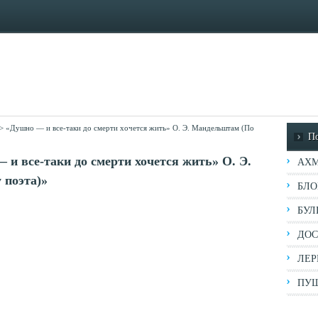
>
«Душно — и все-таки до смерти хочется жить» О. Э. Мандельштам (По
П
 и все-таки до смерти хочется жить» О. Э.
АХМ
 поэта)»
БЛО
БУЛ
ДОС
ЛЕР
ПУШ