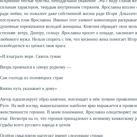
искренние теплые чувства, неподдельное уважение. Эта с виду слабая ж
сильным характером, твердым внутренним стержнем. Ярославна вполне 
ради любви, не пожалеет даже собственной жизни ради Игоря. Доказате
послужить плач Ярославны. Именно этот элемент композиции раскрывает
душевные переживания молодой женщины. Княгиня обращает свои мол
стихиям: ветру, Днепру, солнцу. Ярославна просит о пощаде, заклинает
любимого мужа. Нельзя спорить с тем, что косвенно жена помогает Игор
освободиться из цепких оков врага:
«И взыграло море. Сквозь туман
Вихрь промчался к северу родному —
Сам господь из половецких стран
Князю путь указывает к дому».
Автор идеализирует образ княгини, воплощает в нём лучшие проявлен
Руси. На мой взгляд, вышесказанное наиболее ярко выражается в проявл
женственности героини. В моем понимании, Ярославна олицетворяет лю
очаг. Несмотря на то, что героиня принадлежит к великому княжескому р
судьбы всего русского народа в целом.
Особую смысловую нагрузку имеют следующие строки: