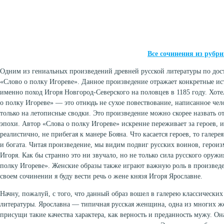
Все сочинения из рубр
Одним из гениальных произведений древней русской литературы по дос
«Слово о полку Игореве». Данное произведение отражает конкретные ис
именно поход Игоря Новгород-Северского на половцев в 1185 году. Хоте
о полку Игореве» — это отнюдь не сухое повествование, написанное чел
только на летописные сводки. Это произведение можно скорее назвать о
эпохи. Автор «Слова о полку Игореве» искренне переживает за героев, 
реалистично, не прибегая к манере Бояна. Что касается героев, то галере
и богата. Читая произведение, мы видим подвиг русских воинов, героиз
Игоря. Как бы странно это ни звучало, но не только сила русского оружи
полку Игореве». Женские образы также играют важную роль в произведе
своем сочинении я буду вести речь о жене князя Игоря Ярославне.
Начну, пожалуй, с того, что данный образ вошел в галерею классических
литературы. Ярославна — типичная русская женщина, одна из многих ж
присущи такие качества характера, как верность и преданность мужу. О