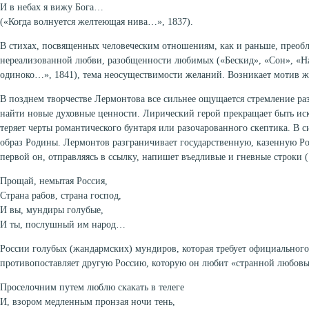
И в небах я вижу Бога…
(«Когда волнуется желтеющая нива…», 1837).
В стихах, посвященных человеческим отношениям, как и раньше, преоб
нереализованной любви, разобщенности любимых («Бескид», «Сон», «На
одиноко…», 1841), тема неосуществимости желаний. Возникает мотив ж
В позднем творчестве Лермонтова все сильнее ощущается стремление раз
найти новые духовные ценности. Лирический герой прекращает быть ис
теряет черты романтического бунтаря или разочарованного скептика. В 
образ Родины. Лермонтов разграничивает государственную, казенную Р
первой он, отправляясь в ссылку, напишет въедливые и гневные строки (
Прощай, немытая Россия,
Страна рабов, страна господ,
И вы, мундиры голубые,
И ты, послушный им народ…
России голубых (жандармских) мундиров, которая требует официального
противопоставляет другую Россию, которую он любит «странной любовь
Проселочним путем люблю скакать в телеге
И, взором медленным пронзая ночи тень,