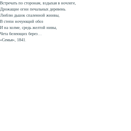
Встречать по сторонам, вздыхая в ночлеге,
Дрожащие огни печальных деревень.
Люблю дьшок спаленной жнивы,
В степи ночующий обоз
И на холме, средь желтой нивы,
Чета белеющих берез…
«Семья», 1841.