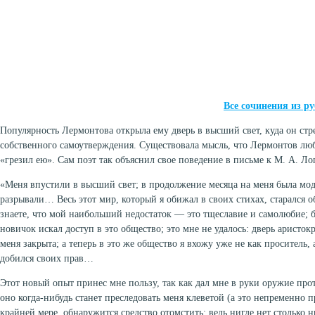
Все сочинения из 
Популярность Лермонтова открыла ему дверь в высший свет, куда он стр
собственного самоутверждения. Существовала мысль, что Лермонтов лю
«грезил ею». Сам поэт так объяснил свое поведение в письме к М. А. Ло
«Меня впустили в высший свет; в продолжение месяца на меня была мод
разрывали… Весь этот мир, который я обижал в своих стихах, старался
знаете, что мой наибольший недостаток — это тщеславие и самолюбие; бы
новичок искал доступ в это общество; это мне не удалось: дверь аристок
меня закрыта; а теперь в это же общество я вхожу уже не как проситель, 
добился своих прав…
Этот новый опыт принес мне пользу, так как дал мне в руки оружие прот
оно когда-нибудь станет преследовать меня клеветой (а это непременно п
крайней мере, обнаружится средство отомстить; ведь нигде нет столько 