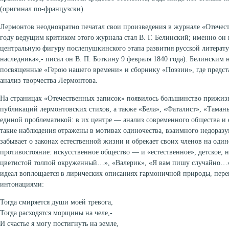
(оригинал по-французски).
Лермонтов неоднократно печатал свои произведения в журнале «Отечес
году ведущим критиком этого журнала стал В. Г. Белинский; именно он
центральную фигуру послепушкинского этапа развития русской литерат
наследника»,- писал он В. П. Боткину 9 февраля 1840 года). Белинским 
посвященные «Герою нашего времени» и сборнику «Поэзии», где предст
анализ творчества Лермонтова.
На страницах «Отечественных записок» появилось большинство прижи
публикаций лермонтовских стихов, а также «Бела», «Фаталист», «Таман
единой проблематикой: в их центре — анализ современного общества и 
такие наблюдения отражены в мотивах одиночества, взаимного недоразу
забывает о законах естественной жизни и обрекает своих членов на один
противостояние: искусственное общество — и «естественное», детское, н
цветистой толпой окруженный…», «Валерик», «Я вам пишу случайно…»,
идеал воплощается в лирических описаниях гармоничной природы, пер
интонациями:
Тогда смиряется души моей тревога,
Тогда расходятся морщины на челе,-
И счастье я могу постигнуть на земле,