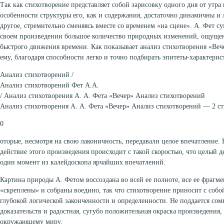
Так как стихотворение представляет собой зарисовку одного дня от утра 
особенности структуры его, как и содержания, достаточно динамичны и 
другое, стремительно сменяясь вместе со временем «на сцене». А. Фет с
своем произведении большое количество природных изменений, ощущен
быстрого движения времени. Как показывает анализ стихотворения «Вече
ему, благодаря способности легко и точно подбирать эпитеты-характерис
Анализ стихотворений /
Анализ стихотворений Фет А.А.
/ Анализ стихотворения А. А. Фета «Вечер» Анализ стихотворений
Анализ стихотворения А. А. Фета «Вечер» Анализ стихотворений — 2 с
0
оторые, несмотря на свою лаконичность, передавали целое впечатление. 
действие этого произведения происходит с такой скоростью, что целый де
один момент из калейдоскопа ярчайших впечатлений.
Картина природы А. Фетом воссоздана во всей ее полноте, все ее фрагм
«скреплены» и собраны воедино, так что стихотворение приносит с соб
глубокой логической законченности и определенности. Не поддается сом
доказательств и радостная, сугубо положительная окраска произведения
окружающему миру.