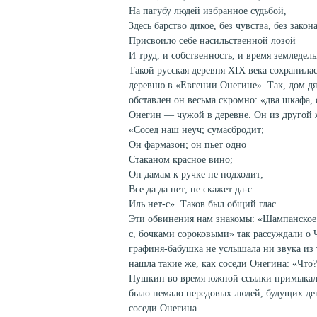
На пагубу людей избранное судьбой,
Здесь барство дикое, без чувства, без закона
Присвоило себе насильственной лозой
И труд, и собственность, и время земледе
Такой русская деревня XIX века сохранила
деревню в «Евгении Онегине». Так, дом д
обставлен он весьма скромно: «два шкафа,
Онегин — чужой в деревне. Он из другой 
«Сосед наш неуч; сумасбродит;
Он фармазон; он пьет одно
Стаканом красное вино;
Он дамам к ручке не подходит;
Все да да нет; не скажет да-с
Иль нет-с». Таков был общий глас.
Эти обвинения нам знакомы: «Шампанское
с, бочками сороковыми» так рассуждали о Ч
графиня-бабушка не услышала ни звука из т
нашла такие же, как соседи Онегина: «Что
Пушкин во время южной ссылки примыкал 
было немало передовых людей, будущих дек
соседи Онегина.