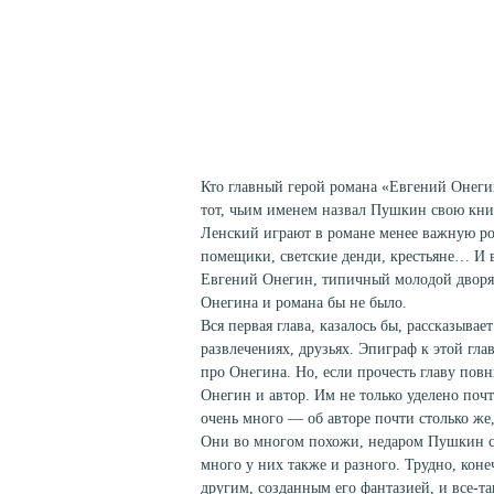
Кто главный герой романа «Евгений Онегин
тот, чьим именем назвал Пушкин свою кни
Ленский играют в романе менее важную рол
помещики, светские денди, крестьяне… И 
Евгений Онегин, типичный молодой дворяни
Онегина и романа бы не было.
Вся первая глава, казалось бы, рассказывае
развлечениях, друзьях. Эпиграф к этой гл
про Онегина. Но, если прочесть главу повн
Онегин и автор. Им не только уделено поч
очень много — об авторе почти столько же, 
Они во многом похожи, недаром Пушкин ср
много у них также и разного. Трудно, коне
другим, созданным его фантазией, и все-та