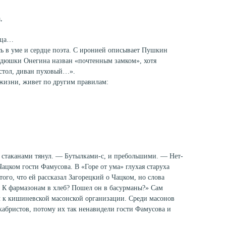
,
льца…
сь в уме и сердце поэта. С иронией описывает Пушкин
ядюшки Онегина назван «почтенным замком», хотя
 стол, диван пуховый…».
жизни, живет по другим правилам:
 стаканами тянул. — Бутылками-с, и пребольшими. — Нет-
ацком гости Фамусова. В «Горе от ума» глухая старуха
ого, что ей рассказал Загорецкий о Чацком, но слова
? К фармазонам в хлеб? Пошел он в басурманы?» Сам
к кишиневской масонской организации. Среди масонов
абристов, потому их так ненавидели гости Фамусова и