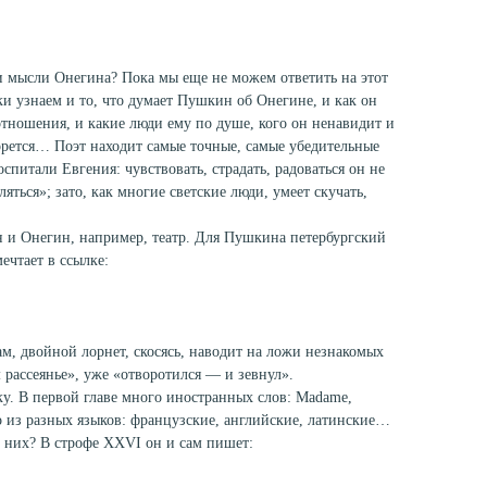
и мысли Онегина? Пока мы еще не можем ответить на этот
ки узнаем и то, что думает Пушкин об Онегине, и как он
отношения, и какие люди ему по душе, кого он ненавидит и
 борется… Поэт находит самые точные, самые убедительные
спитали Евгения: чувствовать, страдать, радоваться он не
ляться»; зато, как многие светские люди, умеет скучать,
 и Онегин, например, театр. Для Пушкина петербургский
ечтает в ссылке:
ам, двойной лорнет, скосясь, наводит на ложи незнакомых
 рассеянье», уже «отворотился — и зевнул».
у. В первой главе много иностранных слов: Madame,
-то из разных языков: французские, английские, латинские…
 них? В строфе XXVI он и сам пишет: