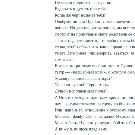
Печально подносить лекарство,
Вздыхать и думать про себя:
Когда же черт возьмет тебя!
Одобряет ли сам Пушкин такое поведение 
вопрос. Но дальше, читая роман, мы все-та
смотрит на принятые в свете родственные 
за что, над чем смеется, что любит, с кем
слова, чтобы объяснить, как неправильно во
умеет. Зато умеет «лицемерить, казаться, яв
томиться…
Вот как по-разному воспринимают Пушкин
театр — «волшебный край», о котором он м
Услышу ль вновь я ваши хоры?
Узрю ли русской Терпсихоры
Душой исполненный полет?
А Онегин «входит, идет меж кресел по ног
дам…», едва взглянув на сцену «в большом
Или, например, отношение к русскому язык
Monsieur, dandy, vale и так далее. И слова
Может быть, Пушкину трудно обойтись без
А вижу я, винюсь пред вами,