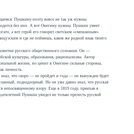
ждаемся: Пушкину-поэту вовсе не так уж нужны
ходится без них. А вот Онегину нужны. Пушкин умеет
огато, а вот герой его говорит светским «смешанным»
анцузским и где не поймешь, каков же родной язык твоего
азвитии русского общественного сознания. Он —
йской культуры, образования, рационализма. Автор
иональной жизни, но ценит в Онегине сильные стороны,
ак личность.
 знал, что скоро — не пройдет и года — он вынужден будет
сланный, поднадзорный. Но он уже давно знал, что русская
тся непосвященному взору. Еще в 1819 году, приехав в
цатилетний Пушкин увидел не только прелесть русской