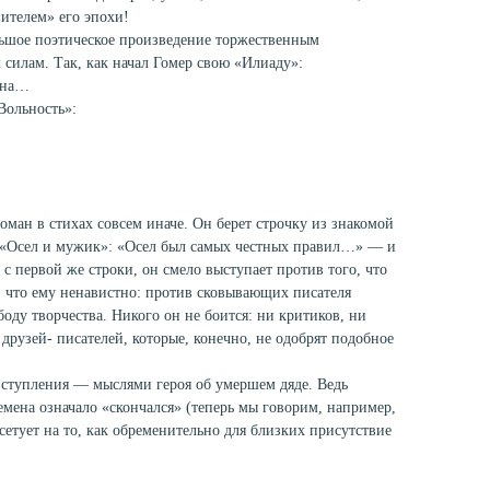
ителем» его эпохи!
льшое поэтическое произведение торжественным
 силам. Так, как начал Гомер свою «Илиаду»:
сына…
Вольность»:
оман в стихах совсем иначе. Он берет строчку из знакомой
 «Осел и мужик»: «Осел был самых честных правил…» — и
 с первой же строки, он смело выступает против того, что
, что ему ненавистно: против сковывающих писателя
оду творчества. Никого он не боится: ни критиков, ни
друзей- писателей, которые, конечно, не одобрят подобное
 вступления — мыслями героя об умершем дяде. Ведь
емена означало «скончался» (теперь мы говорим, например,
сетует на то, как обременительно для близких присутствие