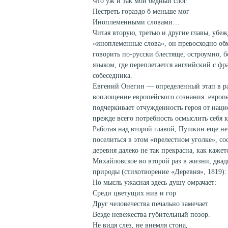
Что уж и так мой бедный слог
Пестреть гораздо б меньше мог
Иноплеменными словами…
Читая вторую, третью и другие главы, убе
«иноплеменные слова», он превосходно об
говорить по-русски блестяще, остроумно, б
языком, где переплетается английский с фр
собеседника.
Евгений Онегин — определенный этап в р
воплощение европейского сознания: европе
подчеркивает отчужденность героя от нац
прежде всего потребность осмыслить себя к
Работая над второй главой, Пушкин еще не
поселиться в этом «прелестном уголке», со
деревня далеко не так прекрасна, как каже
Михайловское во второй раз в жизни, двад
природы (стихотворение «Деревня», 1819):
Но мысль ужасная здесь душу омрачает:
Среди цветущих нив и гор
Друг человечества печально замечает
Везде невежества губительный позор.
Не видя слез, не внемля стона,