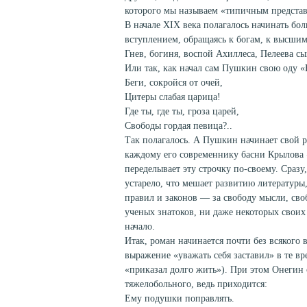
которого мы называем «типичным представ
В начале XIX века полагалось начинать бо
вступлением, обращаясь к богам, к высшим
Гнев, богиня, воспой Ахиллеса, Пелеева 
Или так, как начал сам Пушкин свою оду «
Беги, сокройся от очей,
Цитеры слабая царица!
Где ты, где ты, гроза царей,
Свободы гордая певица?..
Так полагалось. А Пушкин начинает свой р
каждому его современнику басни Крылова
переделывает эту строчку по-своему. Сразу,
устарело, что мешает развитию литературы
правил и законов — за свободу мысли, своб
ученых знатоков, ни даже некоторых своих 
начало.
Итак, роман начинается почти без всякого
выражение «уважать себя заставил» в те вр
«приказал долго жить»). При этом Онегин 
тяжелобольного, ведь приходится:
Ему подушки поправлять.