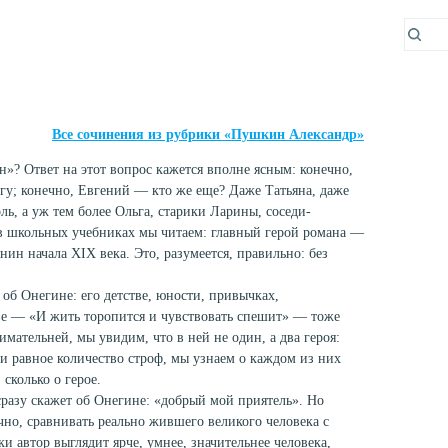
Все сочинения из рубрики «Пушкин Александр»
»? Ответ на этот вопрос кажется вполне ясным: конечно,
гу; конечно, Евгений — кто же еще? Даже Татьяна, даже
ь, а уж тем более Ольга, старики Ларины, соседи-
в школьных учебниках мы читаем: главный герой романа —
н начала XIX века. Это, разумеется, правильно: без
т об Онегине: его детстве, юности, привычках,
аве — «И жить торопится и чувствовать спешит» — тоже
имательней, мы увидим, что в ней не один, а два героя:
ти равное количество строф, мы узнаем о каждом из них
сколько о герое.
азу скажет об Онегине: «добрый мой приятель». Но
чно, сравнивать реально жившего великого человека с
ки автор выглядит ярче, умнее, значительнее человека,