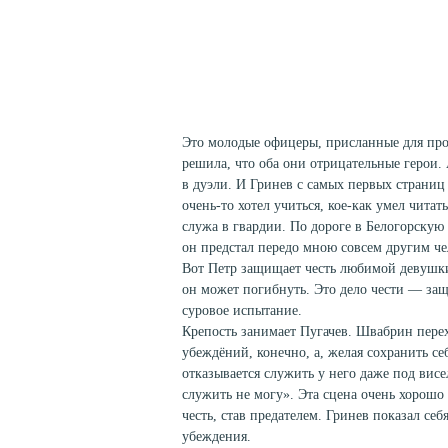
Это молодые офицеры, присланные для про
решила, что оба они отрицательные герои. 
в дуэли. И Гринев с самых первых страниц
очень-то хотел учиться, кое-как умел чита
служа в гвардии. По дороге в Белогорскую 
он предстал передо мною совсем другим че
Вот Петр защищает честь любимой девушки,
он может погибнуть. Это дело чести — за
суровое испытание.
Крепость занимает Пугачев. Швабрин перех
убеждёний, конечно, а, желая сохранить се
отказывается служить у него даже под вис
служить не могу». Эта сцена очень хорош
честь, став предателем. Гринев показал с
убеждения.