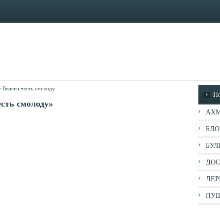
>
Береги честь смолоду
П
есть смолоду»
АХМ
БЛО
БУЛ
ДОС
ЛЕР
ПУШ