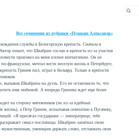
Все сочинения из рубрики «Пушкин Александр»
хождения службы в Белогорскую крепость. Сначала я
Автор пишет, что Швабрин сослан в крепость из-за участия
 повести произвел на меня плохое впечатление. Он не
ть по-французски, мечтал вести веселую жизнь в Петербурге,
крепость Гринев пил, играл в бильярд. Только в крепости
ловеком.
 вызывая Швабрина на дуэль. Его не остановило то, что
щитить имя любимой. А впереди Гринева ждет еще более
одит на сторону мятежников (не из-за идейных
бе жизнь), а Петр Гринев, испытывая симпатию к Пугачеву,
елицей. «Я присягал государыне — императрице, тебе
о раскрывает смысл пословицы. Швабрин запятнал свою
ебя мужественным, умеющим держать слово, отстаивать свои