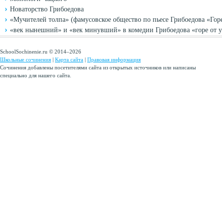
Новаторство Грибоедова
«Мучителей толпа» (фамусовское общество по пьесе Грибоедова «Горе
«век нынешний» и «век минувший» в комедии Грибоедова «горе от 
SchoolSochinenie.ru © 2014–2026
Школьные сочинения
|
Карта сайта
|
Правовая информация
Сочинения добавлены посетителями сайта из открытых источников или написаны
специально для нашего сайта.