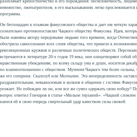
разоблачает крепостничество и его порождения: бесчеловечность, лицем
невежество, лжепатриотизм, в его высказываниях легко прослеживается 
программа.
Он беспощаден к изъянам фамусовского общества и дает им четкую хара
сознательно противопоставлял Чацкого обществу Фамусова. Идея, которы
были навеяны автору передовыми людьми того времени, когда Отечестве
обострила самосознание всех слоев общества, что привело к возникнов
революционных кружков и различных политических обществ. Персонаж
встречаются в литературе 20-х годов 19 века, они олицетворяют собой об
нравственным убеждениям, по всему складу ума и души, носителя декабр
по взаимоотношению с обществом. Мучения Чацкого тем более сильны, ч
же его соперник: Скалозуб или Молчалин. Эта неопределенность заставля
раздражительным, невыносимым и колким в общении с гостями Фамусо
уезжает. Но побежден ли он, или все же сумел одержать свою победу? По
вопрос ответил Гончаров в статье «Мильон терзаний»: «Чацкий сломлен 
нанеся ей в свою очередь смертельный удар качеством силы свежей.