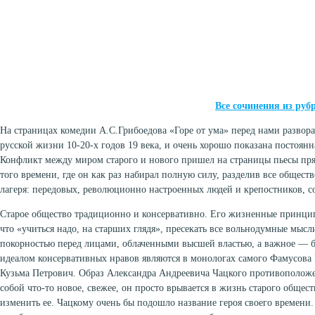
Все сочинения из руб
На страницах комедии А.С.Грибоедова «Горе от ума» перед нами развора
русской жизни 10-20-х годов 19 века, и очень хорошо показана постоянна
Конфликт между миром старого и нового пришел на страницы пьесы пря
того времени, где он как раз набирал полную силу, разделив все общес
лагеря: передовых, революционно настроенных людей и крепостников, 
Старое общество традиционно и консервативно. Его жизненные принцип
что «учиться надо, на старших глядя», пресекать все вольнодумные мысл
покорностью перед лицами, облаченными высшей властью, а важное — 
идеалом консервативных нравов являются в монологах самого Фамусова
Кузьма Петрович. Образ Александра Андреевича Чацкого противоположен
собой что-то новое, свежее, он просто врывается в жизнь старого общест
изменить ее. Чацкому очень бы подошло название героя своего времени