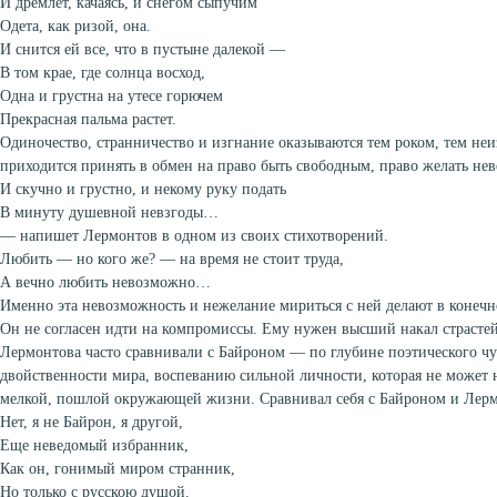
И дремлет, качаясь, и снегом сыпучим
Одета, как ризой, она.
И снится ей все, что в пустыне далекой —
В том крае, где солнца восход,
Одна и грустна на утесе горючем
Прекрасная пальма растет.
Одиночество, странничество и изгнание оказываются тем роком, тем не
приходится принять в обмен на право быть свободным, право желать не
И скучно и грустно, и некому руку подать
В минуту душевной невзгоды…
— напишет Лермонтов в одном из своих стихотворений.
Любить — но кого же? — на время не стоит труда,
А вечно любить невозможно…
Именно эта невозможность и нежелание мириться с ней делают в конечн
Он не согласен идти на компромиссы. Ему нужен высший накал страстей
Лермонтова часто сравнивали с Байроном — по глубине поэтического чу
двойственности мира, воспеванию сильной личности, которая не может 
мелкой, пошлой окружающей жизни. Сравнивал себя с Байроном и Лерм
Нет, я не Байрон, я другой,
Еще неведомый избранник,
Как он, гонимый миром странник,
Но только с русскою душой.