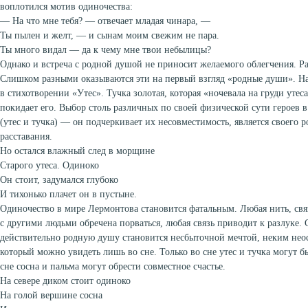
воплотился мотив одиночества:
— На что мне тебя? — отвечает младая чинара, —
Ты пылен и желт, — и сынам моим свежим не пара.
Ты много видал — да к чему мне твои небылицы?
Однако и встреча с родной душой не приносит желаемого облегчения. Р
Слишком разными оказываются эти на первый взгляд «родные души». Наи
в стихотворении «Утес». Тучка золотая, которая «ночевала на груди утес
покидает его. Выбор столь различных по своей физической сути героев в
(утес и тучка) — он подчеркивает их несовместимость, является своего 
расставания.
Но остался влажный след в морщине
Старого утеса. Одиноко
Он стоит, задумался глубоко
И тихонько плачет он в пустыне.
Одиночество в мире Лермонтова становится фатальным. Любая нить, св
с другими людьми обречена порваться, любая связь приводит к разлуке.
действительно родную душу становится несбыточной мечтой, неким не
который можно увидеть лишь во сне. Только во сне утес и тучка могут бы
сне сосна и пальма могут обрести совместное счастье.
На севере диком стоит одиноко
На голой вершине сосна