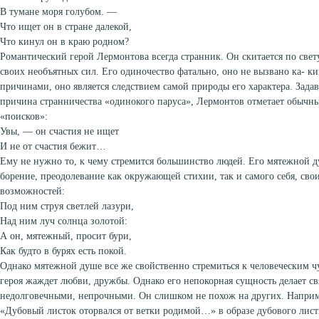
В тумане моря голубом. —
Что ищет он в стране далекой,
Что кинул он в краю родном?
Романтический герой Лермонтова всегда странник. Он скитается по све
своих необъятных сил. Его одиночество фатально, оно не вызвано ка- 
причинами, оно является следствием самой природы его характера. Задав
причина странничества «одинокого паруса», Лермонтов отметает обычн
«поисков»:
Увы, — он счастия не ищет
И не от счастия бежит…
Ему не нужно то, к чему стремится большинство людей. Его мятежной д
борение, преодолевание как окружающей стихии, так и самого себя, св
возможностей:
Под ним струя светлей лазури,
Над ним луч солнца золотой:
А он, мятежный, просит бури,
Как будто в бурях есть покой.
Однако мятежной душе все же свойственно стремиться к человеческим ч
героя жаждет любви, дружбы. Однако его непокорная сущность делает св
недолговечными, непрочными. Он слишком не похож на других. Наприм
«Дубовый листок оторвался от ветки родимой…» в образе дубового лист