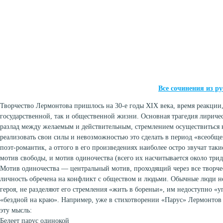
Все сочинения из 
Творчество Лермонтова пришлось на 30-е годы XIX века, время реакции, 
государственной, так и общественной жизни. Основная трагедия лириче
разлад между желаемым и действительным, стремлением осуществиться 
реализовать свои силы и невозможностью это сделать в период «всеобщ
поэт-романтик, а оттого в его произведениях наиболее остро звучат так
мотив свободы, и мотив одиночества (всего их насчитывается около трид
Мотив одиночества — центральный мотив, проходящий через все творче
личность обречена на конфликт с обществом и людьми. Обычные люди 
героя, не разделяют его стремления «жить в бореньи», им недоступно «у
«бездной на краю». Например, уже в стихотворении «Парус» Лермонтов 
эту мысль:
Белеет парус одинокой