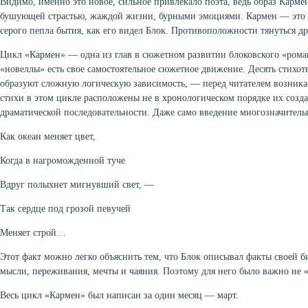
Видимо, именно это новое, сильное привлекало поэта, ведь образ Карме
бушующей страстью, жаждой жизни, бурными эмоциями. Кармен — это 
серого пепла бытия, как его видел Блок. Противоположности тянуться др
Цикл «Кармен» — одна из глав в сюжетном развитии блоковского «роман
«новеллы» есть свое самостоятельное сюжетное движение. Десять стихо
образуют сложную логическую зависимость, — перед читателем возника
стихи в этом цикле расположены не в хронологическом порядке их созда
драматической последовательности. Даже само введение многозначитель
Как океан меняет цвет,
Когда в нагроможденной туче
Вдруг полыхнет мигнувший свет, —
Так сердце под грозой певучей
Меняет строй…
Этот факт можно легко объяснить тем, что Блок описывал факты своей б
мысли, переживания, мечты и чаяния. Поэтому для него было важно не «
Весь цикл «Кармен» был написан за один месяц — март.