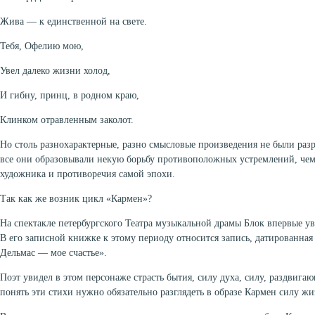
Жива — к единственной на свете.
Тебя, Офелию мою,
Увел далеко жизни холод,
И гибну, принц, в родном краю,
Клинком отравленным заколот.
Но столь разнохарактерные, разно смысловые произведения не были раз
все они образовывали некую борьбу противоположных устремлений, че
художника и противоречия самой эпохи.
Так как же возник цикл «Кармен»?
На спектакле петербургского Театра музыкальной драмы Блок впервые у
В его записной книжке к этому периоду относится запись, датированна
Дельмас — мое счастье».
Поэт увидел в этом персонаже страсть бытия, силу духа, силу, раздвиг
понять эти стихи нужно обязательно разглядеть в образе Кармен силу жиз