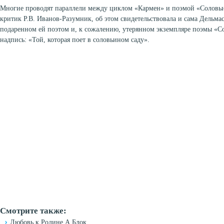
Многие проводят параллели между циклом «Кармен» и поэмой «Соловьи
критик Р.В. Иванов-Разумник, об этом свидетельствовала и сама Дельма
подаренном ей поэтом и, к сожалению, утерянном экземпляре поэмы «С
надпись: «Той, которая поет в соловьином саду».
Смотрите также:
Любовь к Родине А.Блок