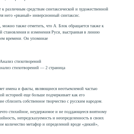
ет к различным средствам синтаксической и художественной
для него «рваный» инверсионный синтаксис.
, можно также отметить, что А. Блок обращается также к
й становления и изменения Руси, выстраивая в линию
нием времени. Он упоминае
 Анализ стихотворений
Анализ стихотворений — 2 страница
яет имена и факты, являющиеся неотъемлемой частью
кой историей еще больше подчеркивает как его
ие сблизить собственное творчество с русским народом.
нечто стихийное, неудержимое и не поддающееся внятному
хийность, непредсказуемость и неопределенность в своих
шое количество метафор и определений вроде «дикий»,