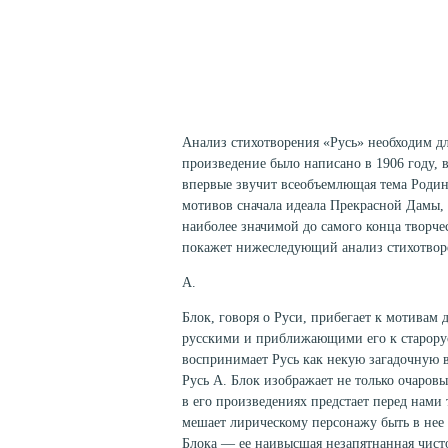
Анализ стихотворения «Русь» необходим для
произведение было написано в 1906 году, в
впервые звучит всеобъемлющая тема Родин
мотивов сначала идеала Прекрасной Дамы, а
наиболее значимой до самого конца творчес
покажет нижеследующий анализ стихотвор
А.
Блок, говоря о Руси, прибегает к мотивам 
русскими и приближающими его к старорус
воспринимает Русь как некую загадочную 
Русь А. Блок изображает не только очаров
в его произведениях предстает перед нами
мешает лирическому персонажу быть в нее
Блока — ее наивысшая незапятнанная чисто