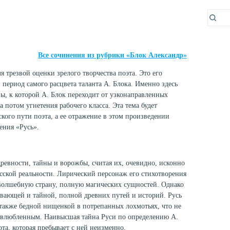
Все сочинения из рубрики «Блок Александр»
 трезвой оценки зрелого творчества поэта. Это его
 период самого расцвета таланта А. Блока. Именно здесь
ы, к которой А. Блок переходит от узконаправленных
 потом угнетения рабочего класса. Эта тема будет
кого пути поэта, а ее отражение в этом произведении
ения «Русь».
древности, тайны и ворожбы, считая их, очевидно, исконно
ской реальности. Лирический персонаж его стихотворения
волшебную страну, полную магических сущностей. Однако
ывающей и тайной, полной древних путей и историй. Русь
 также бедной нищенкой в потрепанных лохмотьях, что не
 влюбленным. Наивысшая тайна Руси по определению А.
та, которая пребывает с ней неизменно.