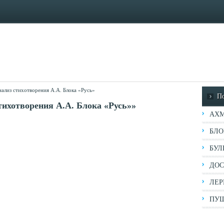
ализ стихотворения А.А. Блока «Русь»
П
тихотворения А.А. Блока «Русь»»
АХМ
БЛО
БУЛ
ДОС
ЛЕР
ПУШ