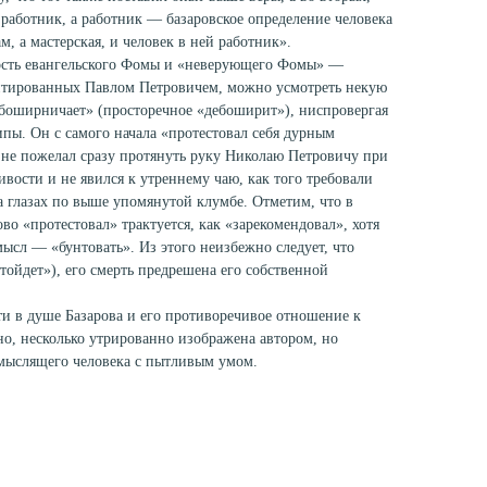
работник, а работник — базаровское определение человека
м, а мастерская, и человек в ней работник».
ность евангельского Фомы и «неверующего Фомы» —
цитированных Павлом Петровичем, можно усмотреть некую
ибоширничает» (просторечное «дебоширит»), ниспровергая
ы. Он с самого начала «протестовал себя дурным
н не пожелал сразу протянуть руку Николаю Петровичу при
вости и не явился к утреннему чаю, как того требовали
на глазах по выше упомянутой клумбе. Отметим, что в
во «протестовал» трактуется, как «зарекомендовал», хотя
мысл — «бунтовать». Из этого неизбежно следует, что
тойдет»), его смерть предрешена его собственной
ти в душе Базарова и его противоречивое отношение к
но, несколько утрированно изображена автором, но
мыслящего человека с пытливым умом.