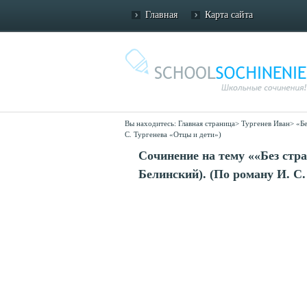
Главная
Карта сайта
Вы находитесь:
Главная страница
>
Тургенев Иван
>
«Бе
С. Тургенева «Отцы и дети»)
Сочинение на тему ««Без стра
Белинский). (По роману И. С.