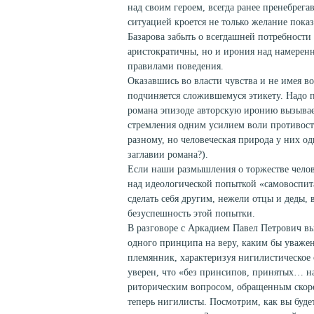
над своим героем, всегда ранее пренебрега
ситуацией кроется не только желание пока
Базарова забыть о всегдашней потребност
аристократичны, но и ирония над намерен
правилами поведения.
Оказавшись во власти чувства и не имея в
подчиняется сложившемуся этикету. Надо по
романа эпизоде авторскую иронию вызывае
стремления одним усилием воли противост
разному, но человеческая природа у них од
заглавии романа?).
Если наши размышления о торжестве челов
над идеологической попыткой «самовоспит
сделать себя другим, нежели отцы и деды, 
безуспешность этой попытки.
В разговоре с Аркадием Павел Петрович в
одного принципа на веру, каким бы уваже
племянник, характеризуя нигилистическое
уверен, что «без принсипов, принятых… на 
риторическим вопросом, обращенным скорее
теперь нигилисты. Посмотрим, как вы буде