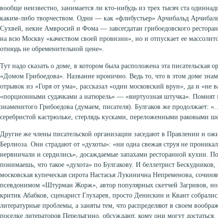
вообще неизвестно, занимается ли кто-нибудь из трех тысяч ста один
каким-либо творчеством. Одни — как «флибустьер» Арчибальд Арчибаль
Сухвей, некие Амвросий и Фома — завсегдатаи грибоедовского ресторана
на всю Москву «качеством своей провизии», но и отпускает ее массолит
отнюдь не обременительной цене».
Тут надо сказать о доме, в котором была расположена эта писательская о
«Домом Грибоедова». Название иронично. Ведь то, что в этом доме зна
отрывок из «Горя от ума», рассказал «один московский врун», да и «не в
«порционными судачками а натюрель» — «виртуозная штучка». Помнят 
знаменитого Грибоедова (думаем, писателя). Булгаков же продолжает: «…
серебристой кастрюльке, стерлядь кусками, переложенными раковыми ш
Другие же члены писательской организации заседают в Правлении и ожи
Берлиоза. Они страдают от «духоты»: «ни одна свежая струя не проникал
нервничали и сердились», досаждаемые запахами ресторанной кухни. П
понимаешь, что такое «духота» по Булгакову. И беллетрист Бескудников,
московская купеческая сирота Настасья Лукинична Непременова, сочиня
псевдонимом «Штурман Жорж», автор популярных скетчей Загривов, н
критик Абабков, сценарист Глухарев, просто Денискин и Квант собралис
литературные проблемы, а заняты тем, что распределяют в своем вообра
поселке литераторов Перелыгино, обсуждают, кому они могут достаться.