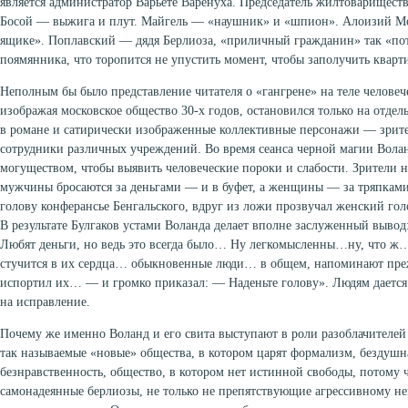
является администратор Варьете Варенуха. Председатель жилтоварищес
Босой — выжига и плут. Майгель — «наушник» и «шпион». Алоизий М
ящике». Поплавский — дядя Берлиоза, «приличный гражданин» так «пот
поямянника, что торопится не упустить момент, чтобы заполучить кварт
Неполным бы было представление читателя о «гангрене» на теле человече
изображая московское общество 30-х годов, остановился только на отдел
в романе и сатирически изображенные коллективные персонажи — зрите
сотрудники различных учреждений. Во время сеанса черной магии Волан
могуществом, чтобы выявить человеческие пороки и слабости. Зрители 
мужчины бросаются за деньгами — и в буфет, а женщины — за тряпками.
голову конферансье Бенгальского, вдруг из ложи прозвучал женский голо
В результате Булгаков устами Воланда делает вполне заслуженный выво
Любят деньги, но ведь это всегда было… Ну легкомысленны…ну, что ж
стучится в их сердца… обыкновенные люди… в общем, напоминают пр
испортил их… — и громко приказал: — Наденьте голову». Людям дается
на исправление.
Почему же именно Воланд и его свита выступают в роли разоблачителей и
так называемые «новые» общества, в котором царят формализм, бездушн
безнравственность, общество, в котором нет истинной свободы, потому 
самонадеянные берлиозы, не только не препятствующие агрессивному не