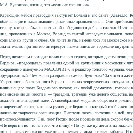
М.А. Булгакова, жизни, это «великие грешники».
Карающим мечом правосудия выступает Воланд и его свита (Азазелло, Кор
обличающие и наказывающие различные проявления зла. Они прибывают
страну, которая объявлена страной победившего добра и счастья. И что 
дня, проведенных в Москве, Воланд со свитой исследует привычки, пов
социальных групп и слоев. Он хочет знать, изменилось ли московское на
значительно, притом его интересует «изменились ли горожане внутренне
Перед читателем проходит целая галерея героев, которым дается нелицеп
Берлиоз, «председатель правления одной из крупнейших московских ли
сокращенно именуемой МАССОЛИТ», и редактор толстого журнала, чел
эрудированный. Чем же он раздражает самого Булгакова? За что его жес
Уверенность образованного Берлиоза в своих теоретических постулатах,
начинающего поэта Бездомного пугают, как любой догматизм, который в
повиновению личности и — трагедии, трагедии уже целого общества, 
ложной тоталитарной идее. А своеобразной моделью общества в романе 
«творческий союз», которым руководит Берлиоз и который изображен пи
далеко не творческая организация. Писатели поэты, состоящие в ней, лгут
приспосабливаются. Так, поэт Рюхин после посещения дома скорби безжа
«Не верю ни во что из того, что пишу!» Но тут же пугается этих мыслей 
«исправить в его жизни уже ничего нельзя, а можно только забыть». И 