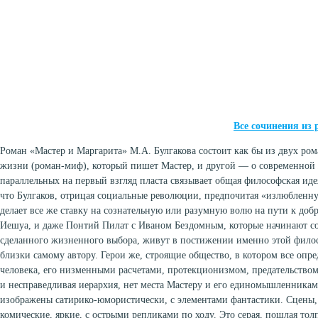
Все сочинения из
Роман «Мастер и Маргарита» М.А. Булгакова состоит как бы из двух ро
жизни (роман-миф), который пишет Мастер, и другой — о современной 
параллельных на первый взгляд пласта связывает общая философская идея
что Булгаков, отрицая социальные революции, предпочитая «излюблен
делает все же ставку на сознательную или разумную волю на пути к добр
Иешуа, и даже Понтий Пилат с Иваном Бездомным, которые начинают со
сделанного жизненного выбора, живут в постижении именно этой фило
близки самому автору. Герои же, строящие общество, в котором все опр
человека, его низменными расчетами, протекционизмом, предательством,
и несправедливая иерархия, нет места Мастеру и его единомышленникам,
изображены сатирико-юмористически, с элементами фантастики. Сцены, 
комические, яркие, с острыми репликами по ходу. Это серая, пошлая тол