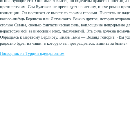
использующие его. Они имеют власть, но обделены нравственностью, а 
противятся им. Сам Булгаков не претендует на истину, иначе роман про
концепции. Он постигает ее вместе со своими героями. Писатель не над
какого-нибудь Берлиоза или Латунского. Важно другое, история отправля
столько Сатана, сколько фантастическая сила, воплощение непрерывно д
нерасторжимой взаимосвязи эпох, тысячелетий. Эта сила должна помочь 
Обращаясь к мертвому Берлиозу, Князь Тьмы — Воланд говорит: «Вы ухо
радостно будет из чаши, в которую вы превращаетесь, выпить за бытие».
Посредник из Турции одежда оптом