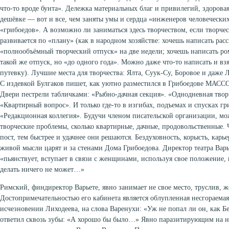
что-то вроде бунта». Дележка материальных благ и привилегий, здорова
дешёвке — вот и все, чем заняты умы и сердца «инженеров человеческ
«грибоедов». А возможно ли заниматься здесь творчеством, если твор
развивается по «плану» (как в народном хозяйстве: хочешь написать рас
«полнообъёмный творческий отпуск» на две недели; хочешь написать р
такой же отпуск, но «до одного года». Можно даже что-то написать и в
путевку). Лучшие места для творчества: Ялта, Суук-Су, Боровое и даже
С издевкой Булгаков пишет, как уютно разместился в Грибоедове МАССО
Двери пестрели табличками: «Рыбно-дачная секция». «Однодневная творч
«Квартирный вопрос». И только где-то в изгибах, подъемах и спусках г
«Редакционная коллегия». Будучи членом писательской организации, мо
творческие проблемы, сколько квартирные, дачные, продовольственные
пост, тем быстрее и удачнее они решаются. Бездуховность, корысть, карь
живой мысли царят и за стенами Дома Грибоедова. Директор театра Вар
«пьянствует, вступает в связи с женщинами, используя свое положение, н
делать ничего не может…»
Римский, финдиректор Варьете, явно занимает не свое место, труслив, ж
Достопримечательностью его кабинета является облупленная несгораемая 
исчезновении Лиходеева, на слова Варенухи: «Уж не попал ли он, как Б
ответил сквозь зубы: «А хорошо бы было…» Явно паразитирующим на н