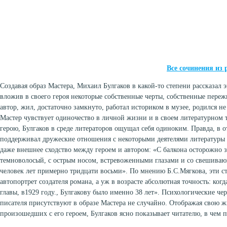
Все сочинения из
Создавая образ Мастера, Михаил Булгаков в какой-то степени рассказал 
вложив в своего героя некоторые собственные черты, собственные пережи
автор, жил, достаточно замкнуто, работал историком в музее, родился не
Мастер чувствует одиночество в личной жизни и в своем литературном 
герою, Булгаков в среде литераторов ощущал себя одиноким. Правда, в о
поддерживал дружеские отношения с некоторыми деятелями литературы 
даже внешнее сходство между героем и автором: «С балкона осторожно з
темноволосый, с острым носом, встревоженными глазами и со свешиваю
человек лет примерно тридцати восьми». По мнению Б.С.Мягкова, эти с
автопортрет создателя романа, а уж в возрасте абсолютная точность: когд
главы, в1929 году., Булгакову было именно 38 лет». Психологические ч
писателя присутствуют в образе Мастера не случайно. Отображая свою ж
произошедших с его героем, Булгаков ясно показывает читателю, в чем 