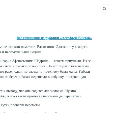
Все сочинения из рубрики «Астафьев Виктор»
шое, но зато па­мятное, Васюткино. Далеко не у каждого
ка и необъятна наша Родина.
ригория Афанасье­вича Шадрина — совсем приуныли. Из-за
овиться, и рыбаки обленились. Но вот подул с юга теплый
и по реке лодки, но уловы по-прежнему были малы. Рыбаки
и на берег, а багаж перенесли в из­бушку, построенную
л к выводу, что она годится для зимовки. Нужно
ыбы, а пока вести промысел паромами да переметами.
 сутки проверяя переметы.