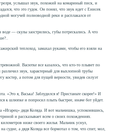
релря, услы­шал звук, похожий на комариный писк, и
адался, что это гудок. Он понял, что звук идет с Енисея.
одной могучей полноводной реки и расплакался от
в воде — скулы заострились, губы потрескались. А что
ше?..
ажирский тепло­ход, замахал руками, чтобы его взяли на
ревожной. Васют­ке все казалось, что кто-то плывет по
он различил звук, характерный для выхлопной трубы
егу костер, а потом для пущей верности, увидев силуэт
а. «Это я, Васька! Заблудился я! Пристаньте скорее!» И
лся к шлюпке и попросил плыть быстрее, ина­че бот уйдет.
та «Игарец» дядя Коляда. И вот мальчишка, успокоившись,
сетриной и рассказывает всем о своих по­хождениях.
 кило­метров ниже своего жилья. Мальчик уснул,
а судне, а дядя Коляда все бормотал о том, что спит, мол,