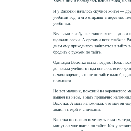
Хоть в них и попадалась ценная рыба, но э
И у Васютки началось скучное житье — друз
учебный год, и его отпра­вят в деревню, т
учебники.
Вечерами в избушке становилось людно и 
щелкали орехи. А орехами всех снабжал В
днем ему приходилось забираться в тайгу в
бродить с ружьем по тайге.
Однажды Васютка встал поздно. Поел, посмо
до начала учебного года осталось всего дес
начала ворчать, что не по тайге надо броди
помыкают.
Но вот мальчик, похожий на коренастого м
вышел из избы, а мать привычно напомнил
Васютка. А мать напомнила, что мал он ещ
ходили с едой и спич­ками.
Васютка поспешил исчезнуть с глаз матери,
минут он уже шагал по тайге. Как у всяког