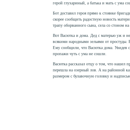
герой глухариный, а батька и мать с ума со
Бот доставил героя прямо к стоянке бригад
скорее сообщить ра­достную новость матер
трапу оборванного сына, села со стоном на
Вот Васютка и дома. Дед с матерью уж и не
всякими народными зе­льями от простуды. 
Ему сообщили, что Васютка дома. Увидев сы
пропажи чуть с ума не сошли.
Васютка рассказал отцу о том, что нашел 
перешла на озерный лов. А на районной ка
размером с булавочную головку и надпись