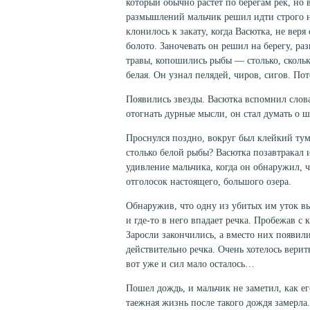
который обыч­но растет по берегам рек, но
размышлений мальчик решил идти строго на
клонилось к закату, когда Васютка, не веря
болото. Заночевать он решил на бере­гу, р
травы, копошились рыбы — столько, сколько
белая. Он узнал пеля­дей, чиров, сигов. По
Появились звезды. Васютка вспомнил слова 
отогнать дурные мыс­ли, он стал думать о 
Проснулся поздно, вокруг был клейкий тум
столько белой рыбы? Васютка позавтракал и
удивление мальчика, когда он обнаружил, чт
отголосок насто­ящего, большого озера.
Обнаружив, что одну из убитых им уток вы
и где-то в него впадает речка. Пробежав с 
Заросли закончились, а вместо них появил
действитель­но речка. Очень хотелось верит
вот уже и сил мало осталось…
Пошел дождь, и мальчик не заметил, как ег
таежная жизнь после та­кого дождя замерла.