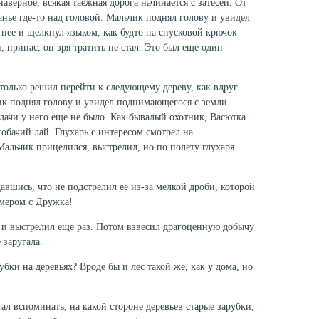
верное, вся­кая таежная дорога начинается с затесей. От
нье где-то над головой. Мальчик под­нял голову и увидел
 нее и щелкнул языком, как будто на спусковой крючок
, припас, он зря тратить не стал. Это был еще один
олько решил пе­рейти к следующему дереву, как вдруг
ик поднял голову и увидел поднимающегося с земли
удачи у него еще не было. Как бывалый охотник, Васютка
обачий лай. Глухарь с интересом смот­рел на
альчик прице­лился, выстрелил, но по полету глухаря
давшись, что не подстрелил ее из-за мелкой дроби, которой
азмером с Дружка!
е и выстрелил еще раз. Потом взвесил драгоценную добычу
 заругала.
убки на деревь­ях? Вроде бы и лес такой же, как у дома, но
стал вспоминать, на какой стороне деревьев старые зарубки,