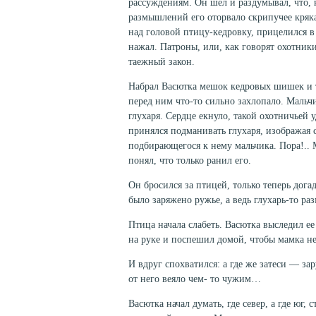
рассуждениям. Он шел и раздумывал, что, на
размышлений его оторвало скрипучее кряка
над головой птицу-кедровку, прицелился в
нажал. Патроны, или, как говорят охотники
таежный закон.
Набрал Васютка мешок кедровых шишек и т
перед ним что-то сильно захлопало. Мальч
глухаря. Сердце екнуло, такой охотничьей 
принялся подмани­вать глухаря, изображая с
подбирающегося к нему мальчика. Пора!.. М
понял, что только ра­нил его.
Он бросился за птицей, только теперь дога
было заряжено ру­жье, а ведь глухарь-то р
Птица начала слабеть. Васютка выследил е
на руке и поспешил до­мой, чтобы мамка не
И вдруг спохватился: а где же затеси — зар
от него веяло чем- то чужим…
Васютка начал думать, где север, а где юг, 