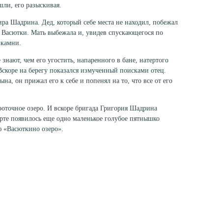
шли, его разыскивая.
ира Шадрина. Дед, который себе места не находил, побежал
и Васютки. Мать выбежала и, увидев спус­кающегося по
 камни.
 знают, чем его угостить, напаренного в бане, натертого
Вскоре на берегу показался измученный по­исками отец.
на, он прижал его к себе и попенял на то, что все от его
проточное озеро. И вскоре бригада Григория Шадрина
рте появилось еще одно маленькое голубое пятныш­ко
ю «Васюткино озеро».