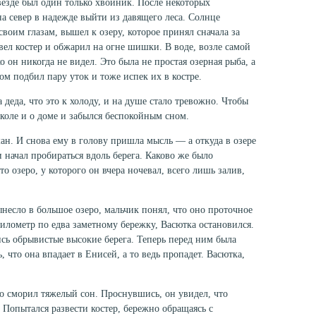
 везде был один только хвойник. После некоторых
 север в надежде выйти из давящего леса. Солнце
 своим глазам, вышел к озеру, которое принял сначала за
азвел костер и обжарил на огне шишки. В воде, возле самой
 он никогда не ви­дел. Это была не простая озерная рыба, а
том подбил пару уток и тоже испек их в костре.
деда, что это к холоду, и на душе стало тревожно. Чтобы
школе и о доме и забылся беспокойным сном.
ан. И снова ему в голову пришла мысль — а откуда в озере
 начал пробираться вдоль берега. Каково же было
о озеро, у которого он вчера ночевал, всего лишь залив,
несло в большое озеро, мальчик понял, что оно проточное
километр по едва заметному бережку, Васют­ка остановился.
ись обрывистые высокие берега. Теперь перед ним была
ь, что она впадает в Енисей, а то ведь пропадет. Васютка,
о сморил тяже­лый сон. Проснувшись, он увидел, что
 Попытался развести костер, бережно обра­щаясь с