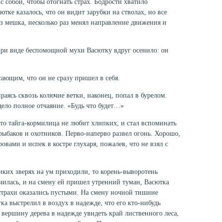
 собой, чтобы отогнать страх. Бодрости хватило
ютке каза­лось, что он видит зарубки на стволах, но все
 мешка, несколько раз менял на­правление движения и
 При виде беспо­мощной мухи Васютку вдруг осенило: он
ающим, что он не сразу пришел в себя.
раясь сквозь ко­лючие ветки, наконец, попал в бурелом.
дело полное отчаяние. «Будь что будет…»
что тайга-кормилица не любит хлипких, и стал вспоминать
в рыбаков и охотников. Перво-наперво развел огонь. Хорошо,
ровами и испек в костре глухаря, пожалев, что не взял с
иких зверях на ум приходили, то корень-выворотень
чилась, и на смену ей пришел утренний туман, Васютка
 страхи ока­зались пустыми. На смену ночной тишине
а выстрелил в воздух в надежде, что его кто-нибудь
 вершину дерева в надежде увидеть край лиственного леса,