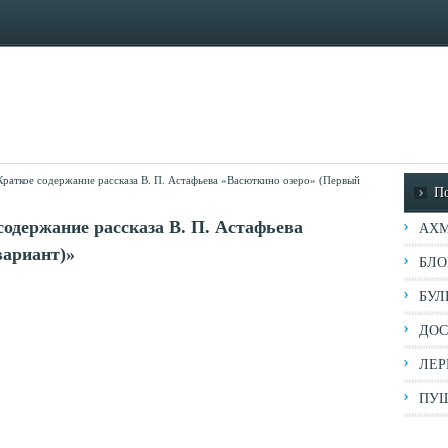
Краткое содержание рассказа В. П. Астафьева «Васюткино озеро» (Первый
П
содержание рассказа В. П. Астафьева
АХМ
вариант)»
БЛО
БУЛ
ДОС
ЛЕР
ПУШ