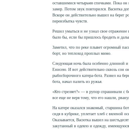
оставшимися четырьмя спичками. Пока он г
замер. Потом звук по­вторился. Васютка дог
Вскоре он действительно вышел на берег р
переизбытка чувств.
Решил умыться и не узнал свое отражение 
было бы, если бы при­шлось бродить и даль
Заметил, что по реке плывет огромный пасс
борт, но теплоход про­плыл мимо.
Следующая ночь была особенно длинной и т
Енисею. И вот действи­тельно сквозь сон 
рыбосборочного катера-бота. Развел на бер
бота, начал палить из ружья.
«Кто стреляет?» — в рупор спрашивали с бот
все еще не веря тому, что его нашли, рвану
На катере оказался знакомый, старшина бо
сидя в кубрике, упле­тает хлеб с вяленой о
Оказывается, Васютка вышел на шестьдесят
закутанный в одеяло и одежду, имеющуюся н