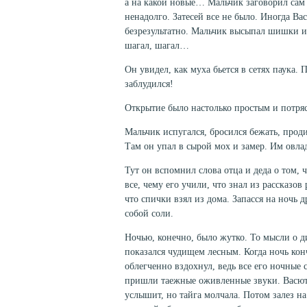
а на какой новые… Мальчик заговорил сам с
ненадолго. Затесей все не было. Иногда Вас
безрезультатно. Мальчик высыпал шишки из
шагал, шагал…
Он увидел, как муха бьется в сетях паука.
заблудился!
Открытие было настолько простым и потряс
Мальчик испугался, бросился бежать, проди
Там он упал в сырой мох и замер. Им овла
Тут он вспомнил слова отца и деда о том, 
все, чему его учили, что знал из рассказо
что спички взял из дома. Запасся на ночь д
собой соли.
Ночью, конечно, было жутко. То мысли о д
показался чудищем лесным. Когда ночь кон
облегченно вздохнул, ведь все его ночные
пришли таежные ожив­ленные звуки. Васютк
услышит, но тайга молчала. Потом залез на