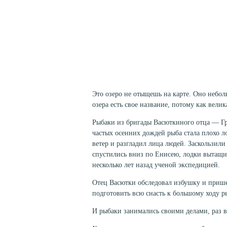
Это озеро не отыщешь на карте. Оно неболь
озера есть свое назва­ние, потому как вели
Рыбаки из бригады Васюткиного отца — Г
частых осенних дождей рыба стала плохо л
ветер и разгладил лица людей. Заскользил
спустились вниз по Енисею, лодки вытащил
несколько лет назад ученой экспедицией.
Отец Васютки обследовал избушку и прише
подготовить всю снасть к большому ходу р
И рыбаки занимались своими делами, раз в