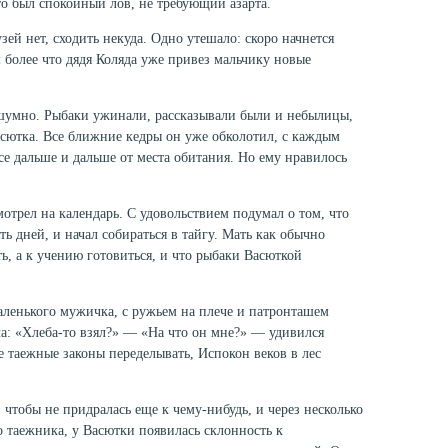
то был спокойный лов, не требующий азарта.
ей нет, сходить некуда. Одно утешало: скоро начнется
ем более что дядя Коляда уже привез мальчику новые
шумно. Рыбаки ужи­нали, рассказывали были и небылицы,
асютка. Все ближние кедры он уже обколотил, с каждым
се дальше и дальше от места обитания. Но ему нравилось
трел на кален­дарь. С удовольствием подумал о том, что
ять дней, и начал собираться в тайгу. Мать как обычно
ть, а к учению готовиться, и что рыбаки Васюткой
аленького мужич­ка, с ружьем на плече и патронташем
а: «Хлеба-то взял?» — «На что он мне?» — удивился
е таежные законы переделывать, Испокон веков в лес
 чтобы не придра­лась еще к чему-нибудь, и через несколько
о таежника, у Васютки появилась склон­ность к