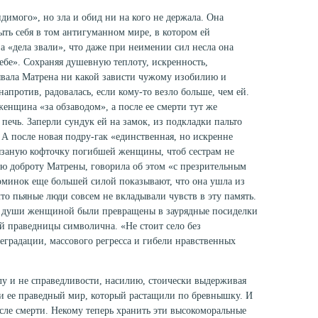
идимого», но зла и обид ни на кого не держала. Она
быть себя в том антигуманном мире, в котором ей
 а «дела звали», что даже при неимении сил несла она
себе». Сохраняя душевную теплоту, искренность,
ывала Матрена ни какой зависти чужому изобилию и
против, радовалась, если кому-то везло больше, чем ей.
женщина «за обзаводом», а после ее смерти тут же
 печь. Заперли сундук ей на замок, из подкладки пальто
А после новая подру-гак «единственная, но искренне
вязаную кофточку погибшей женщины, чтоб сестрам не
ую доброту Матрены, говорила об этом «с презрительным
минок еще большей силой показывают, что она ушла из
то пьяные люди совсем не вкладывали чувств в эту память.
 души женщиной были превращены в заурядные посиделки
й праведницы символична. «Не стоит село без
еградации, массового регресса и гибели нравственных
лу и не справедливости, насилию, стоически выдерживая
 и ее праведный мир, который растащили по бревнышку. И
осле смерти. Некому теперь хранить эти высокоморальные