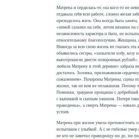
Матрена и сердилась-то «на кого-то не нев
отдавала себя всю работе, словно желая за
приходилось жить. Она всегда была занята,
«зимой салазки на себе, летом вязанки на 
независимость характера и быта, не испыт
относительному благополучию. Женщина, на
Никогда за всю свою жизнь не гналась эта 
объявились сестры, «захватили избу, козу и
выпотрошили двести похоронных рублей». 
любила Матрену в этой деревне» забрала 
досталось. Золовка, признававшая сердечн
сожалением». Похороны Матрены, сцена по
жизни, так не кем не оплаканная. Потому ч
Поминки, траурное прощание с добрейшей
с выпивкой и сытным ужином. Потеря тако
праведника», а смерть Матрены — начало д
устоев.
Матрена при жизни умела противостоять з
испытания с улыбкой. А с ее гибелью умер
не кто не заметил праведницу ни до, ни п