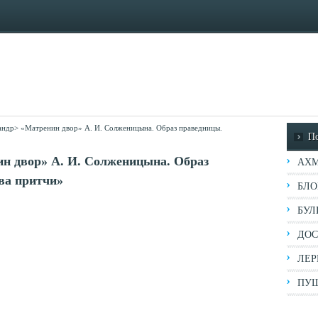
андр
>
«Матренин двор» А. И. Солженицына. Образ праведницы.
П
ин двор» А. И. Солженицына. Образ
АХМ
ва притчи»
БЛО
БУЛ
ДОС
ЛЕР
ПУШ