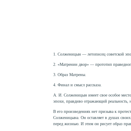
1. Солженицын — летописец советской эпо
2. «Матренин двор» — прототип праведного
3. Образ Матрены.
4. Финал и смысл рассказа.
А. И. Солженицын имеет свое особое место
эпохи, правдиво отражающий реальность, 
В его произведениях нет призыва к протес
Солженицына. Он оставляет в душах своих 
перед жизнью. И этим он рисует образ пра