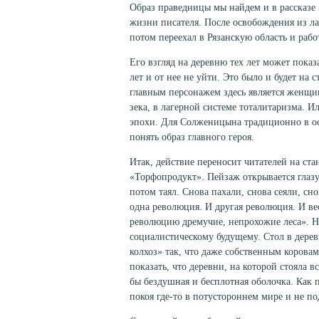
Образ праведницы мы найдем и в рассказе
жизни писателя. После освобождения из ла
потом переехал в Рязанскую область и рабо
Его взгляд на деревню тех лет может пока
лет и от нее не уйти. Это было и будет на 
главным персонажем здесь является женщ
зека, в лагерной системе тоталитаризма.
эпохи. Для Солженицына традиционно в ос
понять образ главного героя.
Итак, действие переносит читателей на ст
«Торфопродукт». Пейзаж открывается глазу
потом таял. Снова пахали, снова сеяли, сно
одна революция. И другая революция. И ве
революцию дремучие, непрохожие леса». Но
социалистическому будущему. Стол в деревн
колхоз» так, что даже собственным коровам
показать, что деревни, на которой стояла в
бы бездушная и бесплотная оболочка. Как
покоя где-то в потустороннем мире и не п