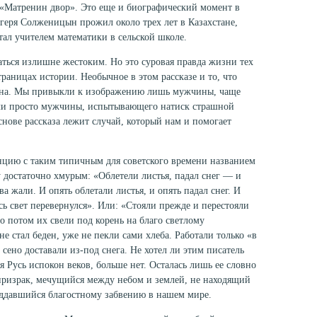
 «Матренин двор». Это еще и биографический момент в
геря Солженицын прожил около трех лет в Казахстане,
тал учителем математики в сельской школе.
заться излишне жестоким. Но это суровая правда жизни тех
страницах истории. Необычное в этом рассказе и то, что
ина. Мы привыкли к изображению лишь мужчины, чаще
 Или просто мужчины, испытывающего натиск страшной
нове рассказа лежит случай, который нам и помогает
анцию с таким типичным для советского времени названием
 достаточно хмурым: «Облетели листья, падал снег — и
ва жали. И опять облетали листья, и опять падал снег. И
сь свет перевернулся». Или: «Стояли прежде и перестояли
 потом их свели под корень на благо светлому
е стал беден, уже не пекли сами хлеба. Работали только «в
 сено доставали из-под снега. Не хотел ли этим писатель
ся Русь испокон веков, больше нет. Осталась лишь ее словно
 призрак, мечущийся между небом и землей, не находящий
оддавшийся благостному забвению в нашем мире.