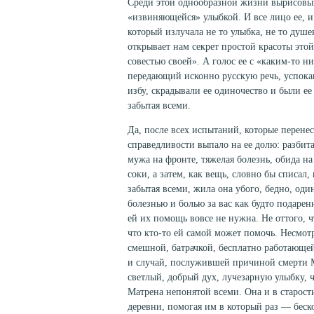
Среди этой однообразной жизни вырисовыв
«извиняющейся» улыбкой. И все лицо ее, и 
который излучала не то улыбка, не то душе
открывает нам секрет простой красоты этой
совестью своей». А голос ее с «каким-то н
передающий исконно русскую речь, успока
избу, скрадывали ее одиночество и были ее
забытая всеми.
Да, после всех испытаний, которые перенес
справедливости выпало на ее долю: разбита
мужа на фронте, тяжелая болезнь, обида на
соки, а затем, как вещь, словно бы списал
забытая всеми, жила она убого, бедно, од
болезнью и болью за вас как будто подарен
ей их помощь вовсе не нужна. Не оттого, чт
что кто-то ей самой может помочь. Несмотря
смешной, батрачкой, бесплатно работающей 
и случай, послужившей причиной смерти М
светлый, добрый дух, лучезарную улыбку, 
Матрена непонятой всеми. Она и в старост
деревни, помогая им в который раз — беск