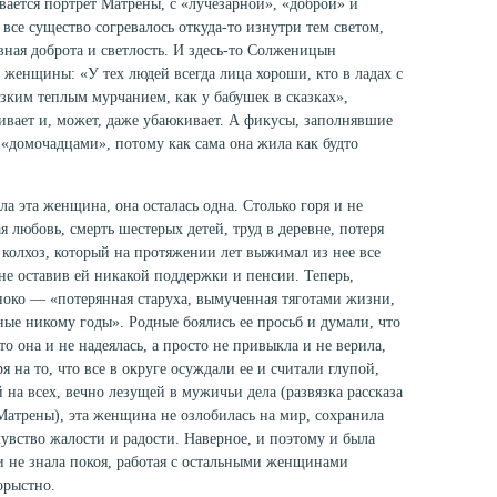
ается портрет Матрены, с «лучезарной», «доброй» и
все существо согревалось откуда-то изнутри тем светом,
вная доброта и светлость. И здесь-то Солженицын
 женщины: «У тех людей всегда лица хороши, кто в ладах с
изким теплым мурчанием, как у бабушек в сказках»,
ивает и, может, даже убаюкивает. А фикусы, заполнявшие
 «домочадцами», потому как сама она жила как будто
ла эта женщина, она осталась одна. Столько горя и не
я любовь, смерть шестерых детей, труд в деревне, потеря
 колхоз, который на протяжении лет выжимал из нее все
, не оставив ей никакой поддержки и пенсии. Теперь,
иноко — «потерянная старуха, вымученная тяготами жизни,
ные никому годы». Родные боялись ее просьб и думали, что
о она и не надеялась, а просто не привыкла и не верила,
 на то, что все в округе осуждали ее и считали глупой,
на всех, вечно лезущей в мужичьи дела (развязка рассказа
атрены), эта женщина не озлобилась на мир, сохранила
чувство жалости и радости. Наверное, и поэтому и была
и не знала покоя, работая с остальными женщинами
орыстно.