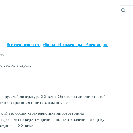
Все сочинения из рубрики «Солженицын Александр»
хи.
 уголка в стране.
 в русской литературе XX века. Он словно летописец этой
не приукрашивая и не искажая ничего.
ту. И это общая характеристика мировоззрения
героев место вере, смирению, но не озлоблению и страху
ведника в XX веке.