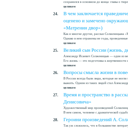
сохранился в основном до конца: главы о тюрем
целиком
В чем заключается праведнич
24.
оценено и замечено окружающ
«Матренин двор»)
Как и многие другие, рассказ Солженицына «
Однако в нем отражены не годы, проведенные в
целиком
Великий сын России (жизнь, д
25.
Александр Исаевич Солженицын — один из вел
Его жизнь — это подготовка к жертвенности и
целиком
Вопросы смысла жизни в пове
26.
В России всегда были люди, которые не могли
выжить. Одним из таких людей стал Александр
целиком
Время и пространство в расс
27.
Денисовича»
Художественный мир произведений Солженицы
В нем самом, человеке с драматической судьбой
Героини произведений А. Со
28.
Так уж сложилось, что в большинстве литера