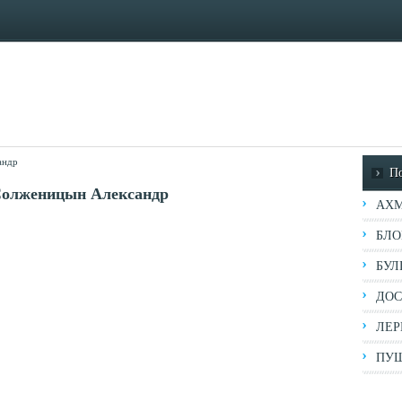
андр
П
Солженицын Александр
АХМ
БЛО
БУЛ
ДОС
ЛЕР
ПУШ