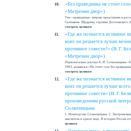
«Без праведника не стоит сел
10.
«Матренин двор»)
Тип «праведника» широко представлен в русск
Салтыкова- Щедрина, героями Достоевского (С
смотреть целиком
«Где же познается истинное ве
11.
коих он решается лучше вечно
противное совести?» (В. Г. Бе
«Матренин двор»)
Первоначально рассказ А. И. Солженицына «М
1963, назывался «Не стоит село без праведни
смотреть целиком
«Где же познается истинное ве
12.
коих он решается лучше всего
противное совести» (В. Г. Бел
произведениям русской литера
Солженицына
1. Новаторство Солженицына. 2. Экстремальны
мыслитель в одном лице. В истории России ест
целиком
«Лагерная тема» в творчеств