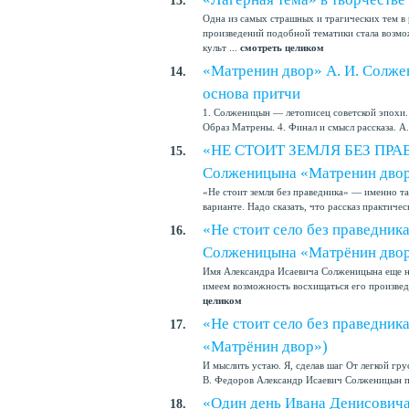
13.
Одна из самых страшных и трагических тем в 
произведений подобной тематики стала возмо
культ ...
смотреть целиком
«Матренин двор» А. И. Солже
14.
основа притчи
1. Солженицын — летописец советской эпохи.
Образ Матрены. 4. Финал и смысл рассказа. А
«НЕ СТОИТ ЗЕМЛЯ БЕЗ ПРАВЕ
15.
Солженицына «Матренин дво
«Не стоит земля без праведника» — именно т
варианте. Надо сказать, что рассказ практиче
«Не стоит село без праведника
16.
Солженицына «Матрёнин дво
Имя Александра Исаевича Солженицына еще не
имеем возможность восхищаться его произвед
целиком
«Не стоит село без праведник
17.
«Матрёнин двор»)
И мыслить устаю. Я, сделав шаг От легкой г
В. Федоров Александр Исаевич Солженицын п
«Один день Ивана Денисовича
18.