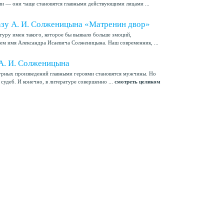
ми — они чаще становятся главными действующими лицами ...
азу А. И. Солженицына «Матренин двор»
туру имен такого, которое бы вызвало больше эмоций,
чем имя Александра Исаевича Солженицына. Наш современник, ...
 А. И. Солженицына
турных произведений главными героями становятся мужчины. Но
судеб. И конечно, в литературе совершенно ...
смотреть целиком