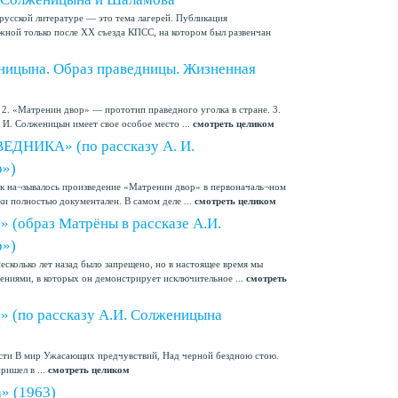
русской литературе — это тема лагерей. Публикация
жной только после ХХ съезда КПСС, на котором был развенчан
ницына. Образ праведницы. Жизненная
 2. «Матренин двор» — прототип праведного уголка в стране. 3.
. И. Солженицын имеет свое особое место ...
смотреть целиком
ДНИКА» (по рассказу А. И.
р»)
ак на¬зывалось произведение «Матренин двор» в первоначаль¬ном
ски полностью документален. В самом деле ...
смотреть целиком
» (образ Матрёны в рассказе А.И.
р»)
сколько лет назад было запрещено, но в настоящее время мы
ениями, в которых он демонстрирует исключительное ...
смотреть
а» (по рассказу А.И. Солженицына
русти В мир Ужасающих предчувствий, Над черной бездною стою.
ришел в ...
смотреть целиком
» (1963)