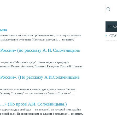
См
цына
ознакомиться со многими произведениями, от которых волевым
СТА
асильственно отлучены. Нам стали доступны ...
смотреть
 России» (по рассказу А. И. Солженицына
— рассказ "Матренин двор". В нем задается традиция
следовали Виктор Астафьев, Валентин Распутин, Василий Шукшин
 России». (По рассказу А.И.Солженицына
момента его появления в литературе провозглашали "новым
"новому Толстому" — или пеняют на "нового Толстого", ...
и…» (По прозе А.И. Солженицына.)
 дорог воздух свободы — не внешней, до которой путь крайне
ренней воли. Провозвестником ее служит безмолвная ...
смотреть