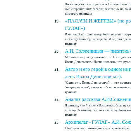
До выхода из печати рассказа Солженицына то
концентрационных лагерях, в которых по лож
смотреть целиком
«ПАЛАЧИ И ЖЕРТВЫ» (по ром
19.
ГУЛАГ»)
В мировой истории всегда были палачи и жер
и самому быть в роли жертвы. И то, что для н
целиком
А.И. Солженицын — писатель
20.
Молиться надо о духовном: чтоб Господь с н
Ивана Денисовича» Давно известно, что русск
Автор и его герой в одном из
21.
день Ивана Денисовича»).
"Один день Ивана Денисовича" — это произве
"направленными", таким вот "направленным взр
целиком
Анализ рассказа А.И.Солжени
22.
Я считаю, что Матрена Васильевна была нужны
помощь. А главное, что от ее помощи была ка
целиком
Архипелаг «ГУЛАГ» А.И. Со
23.
Обобщающее произведение о лагерном мире С