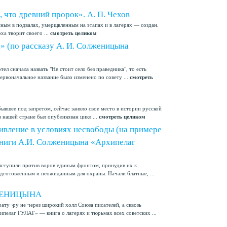
 что древний пророк». А. П. Чехов
ным в подвалах, умерщвленным на этапах и в лагерях — создан.
ха творит своего ...
смотреть целиком
а» (по рассказу А. И. Солженицына
л сначала назвать "Не стоит село без праведника", то есть
ервоначальное название было изменено по совету ...
смотреть
вшее под запретом, сейчас заняло свое место в истории русской
 нашей стране был опубликован цикл ...
смотреть целиком
ивление в условиях несвободы (на примере
книги А.И. Солженицына «Архипелаг
ыступили против воров единым фронтом, принудив их к
дготовленным и неожиданным для охраны. Начали блатные, ...
ЖЕНИЦЫНА
ату¬ру не через широкий холл Союза писателей, а сквозь
пелаг ГУЛАГ» — книга о лагерях и тюрьмах всех советских ...