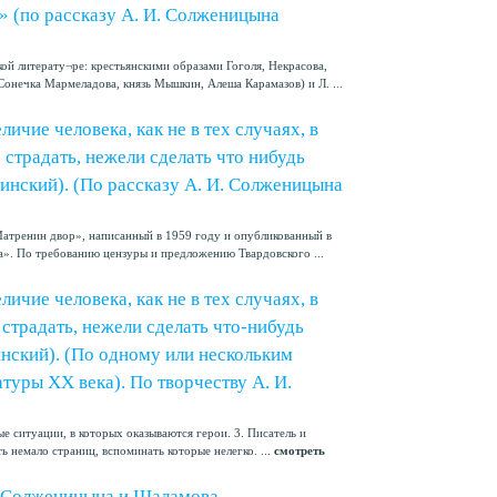
о» (по рассказу А. И. Солженицына
ой литерату¬ре: крестьянскими образами Гоголя, Некрасова,
онечка Мармеладова, князь Мышкин, Алеша Карамазов) и Л. ...
личие человека, как не в тех случаях, в
 страдать, нежели сделать что нибудь
линский). (По рассказу А. И. Солженицына
атренин двор», написанный в 1959 году и опубликованный в
ка». По требованию цензуры и предложению Твардовского ...
личие человека, как не в тех случаях, в
 страдать, нежели сделать что-нибудь
инский). (По одному или нескольким
туры XX века). По творчеству А. И.
е ситуации, в которых оказываются герои. 3. Писатель и
ь немало страниц, вспоминать которые нелегко. ...
смотреть
е Солженицына и Шаламова