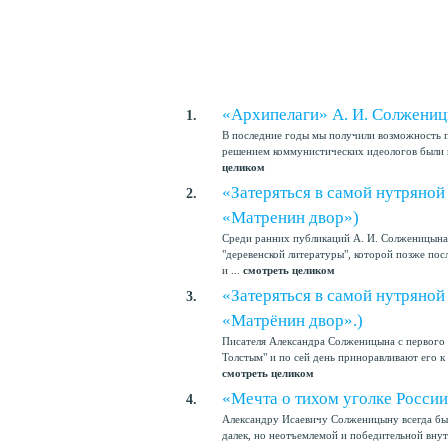
«Архипелаги» А. И. Солжени
1.
В последние годы мы получили возможность п
решением коммунистических идеологов были н
целиком
«Затеряться в самой нутряной
2.
«Матренин двор»)
Среди ранних публикаций А. И. Солженицына 
"деревенской литературы", которой позже по
и ...
смотреть целиком
«Затеряться в самой нутряной
3.
«Матрёнин двор».)
Писателя Александра Солженицына с первого 
Толстым" и по сей день приноравливают его к 
смотреть целиком
«Мечта о тихом уголке Росси
4.
Александру Исаевичу Солженицыну всегда был
далек, но неотъемлемой и победительной внут