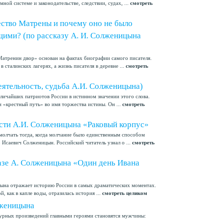
ной системе и законодательстве, следствии, судах, ...
смотреть
ество Матрены и почему оно не было
ими? (по рассказу А. И. Солженицына
Матренин двор» основан на фактах биографии самого писателя.
 сталинских лагерях, а жизнь писателя в деревне ...
смотреть
еятельность, судьба А.И. Солженицына)
ичайших патриотов России в истинном значении этого слова.
 «крестный путь» во имя торжества истины. Он ...
смотреть
сти А.И. Солженицына «Раковый корпус»
 молчать тогда, когда молчание было единственным способом
 Исаевич Солженицын. Российский читатель узнал о ...
смотреть
казе А. Солженицына «Один день Ивана
на отражает историю России в самых драматических моментах.
, как в капле воды, отразилась история ...
смотреть целиком
лженицына
турных произведений главными героями становятся мужчины: