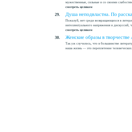
мужественные, сильные и со своими слабостя
смотреть целиком
Душа неподвластна. По расск
29.
Пожалуй, нет среди возвращающихся в литера
интеллектуального напряжения и дискуссий, 
смотреть целиком
Женские образы в творчестве
30.
Так уж случилось, что в большинстве литера
наша жизнь — это переплетение человеческих 