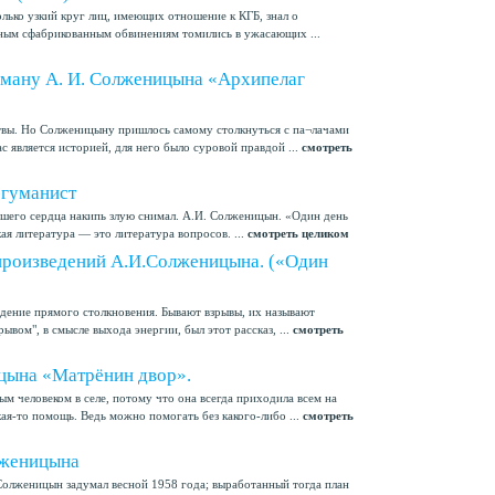
лько узкий круг лиц, имеющих отношение к КГБ, знал о
ным сфабрикованным обвинениям томились в ужасающих ...
ану А. И. Солженицына «Архипелаг
твы. Но Солженицыну пришлось самому столкнуться с па¬лачами
ас является историей, для него было суровой правдой ...
смотреть
-гуманист
ашего сердца накипь злую снимал. А.И. Солженицын. «Один день
ая литература — это литература вопросов. ...
смотреть целиком
 произведений А.И.Солженицына. («Один
дение прямого столкновения. Бывают взрывы, их называют
ывом", в смысле выхода энергии, был этот рассказ, ...
смотреть
цына «Матрёнин двор».
м человеком в селе, потому что она всегда приходила всем на
кая-то помощь. Ведь можно помогать без какого-либо ...
смотреть
лженицына
олженицын задумал весной 1958 года; выработанный тогда план