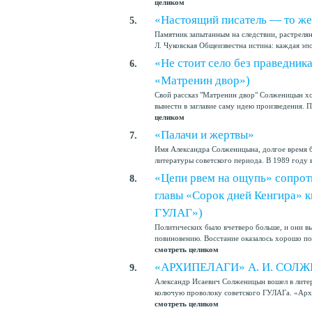
целиком
«Настоящий писатель — то же,
5.
Памятник запытанным на следствии, растрелян
Л. Чуковская Общеизвестна истина: каждая эпо
«Не стоит село без праведник
6.
«Матренин двор»)
Свой рассказ "Матренин двор" Солженицын хоте
вынести в заглавие саму идею произведения. П
целиком
«Палачи и жертвы»
7.
Имя Александра Солженицына, долгое время бы
литературы советского периода. В 1989 году в
«Цепи рвем на ощупь» сопрот
8.
главы «Сорок дней Кенгира» 
ГУЛАГ»)
Политических было вчетверо больше, и они в
повиновению. Восстание оказалось хорошо по
смотреть целиком
«АРХИПЕЛАГИ» А. И. СОЛ
9.
Александр Исаевич Солженицын вошел в литер
колючую проволоку советского ГУЛАГа. «Архи
смотреть целиком