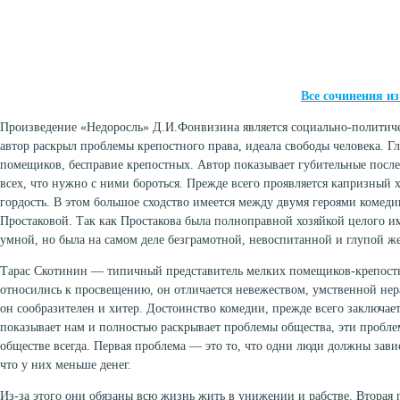
Все сочинения и
Произведение «Недоросль» Д.И.Фонвизина является социально-политиче
автор раскрыл проблемы крепостного права, идеала свободы человека. Г
помещиков, бесправие крепостных. Автор показывает губительные после
всех, что нужно с ними бороться. Прежде всего проявляется капризный х
гордость. В этом большое сходство имеется между двумя героями комед
Простаковой. Так как Простакова была полноправной хозяйкой целого им
умной, но была на самом деле безграмотной, невоспитанной и глупой же
Тарас Скотинин — типичный представитель мелких помещиков-крепостн
относились к просвещению, он отличается невежеством, умственной нер
он сообразителен и хитер. Достоинство комедии, прежде всего заключае
показывает нам и полностью раскрывает проблемы общества, эти пробле
обществе всегда. Первая проблема — это то, что одни люди должны зави
что у них меньше денег.
Из-за этого они обязаны всю жизнь жить в унижении и рабстве. Вторая 