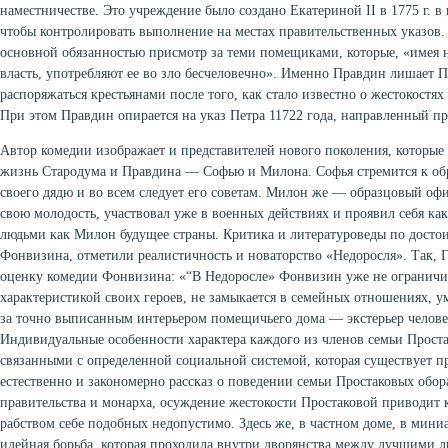
наместничестве. Это учреждение было создано Екатериной II в 1775 г. в
чтобы контролировать выполнение на местах правительственных указов.
основной обязанностью присмотр за теми помещиками, которые, «имея
власть, употребляют ее во зло бесчеловечно». Именно Правдин лишает П
распоряжаться крестьянами после того, как стало известно о жестокостя
При этом Правдин опирается на указ Петра 11722 года, направленный п
Автор комедии изображает и представителей нового поколения, которые 
жизнь Стародума и Правдина — Софью и Милона. Софья стремится к об
своего дядю и во всем следует его советам. Милон же — образцовый офи
свою молодость, участвовал уже в военных действиях и проявил себя ка
людьми как Милон будущее страны. Критика и литературоведы по досто
Фонвизина, отметили реалистичность и новаторство «Недоросля». Так, Г
оценку комедии Фонвизина: «“В Недоросле» Фонвизин уже не ограничи
характеристикой своих героев, не замыкается в семейных отношениях, ум
за точно выписанным интерьером помещичьего дома — экстерьер человеч
Индивидуальные особенности характера каждого из членов семьи Прост
связанными с определенной социальной системой, которая существует п
естественно и закономерно рассказ о поведении семьи Простаковых обо
правительства и монарха, осуждение жестокости Простаковой приводит к
рабством себе подобных недопустимо. Здесь же, в частном доме, в мини
идейная борьба, которая проходила внутри дворянства между лучшими 