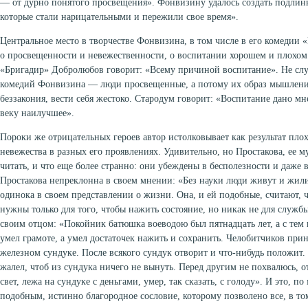
— от дурно понятого просвещения». Фонвизину удалось создать подлин
которые стали нарицательными и пережили свое время».
Центральное место в творчестве Фонвизина, в том числе в его комедии 
о просвещенности и невежественности, о воспитании хорошем и плохом.
«Бригадир» Добролюбов говорит: «Всему причиной воспитание». Не сл
комедий Фонвизина — люди просвещенные, а потому их образ мышления
беззакония, вести себя жестоко. Стародум говорит: «Воспитание дано м
веку наилучшее».
Пороки же отрицательных героев автор истолковывает как результат пло
невежества в разных его проявлениях. Удивительно, но Простакова, ее м
читать, и что еще более странно: они убеждены в бесполезности и даже 
Простакова непреклонна в своем мнении: «Без науки люди живут и жили
одинока в своем представлении о жизни. Она, и ей подобные, считают, 
нужны только для того, чтобы нажить состояние, но никак не для служб
своим отцом: «Покойник батюшка воеводою был пятнадцать лет, а с тем и
умел грамоте, а умел достаточек нажить и сохранить. Челобитчиков прин
железном сундуке. После всякого сундук отворит и что-нибудь положит.
жалел, чтоб из сундука ничего не вынуть. Перед другим не похвалюсь, о
свет, лежа на сундуке с деньгами, умер, так сказать, с голоду». И это, 
подобным, истинно благородное сословие, которому позволено все, в то