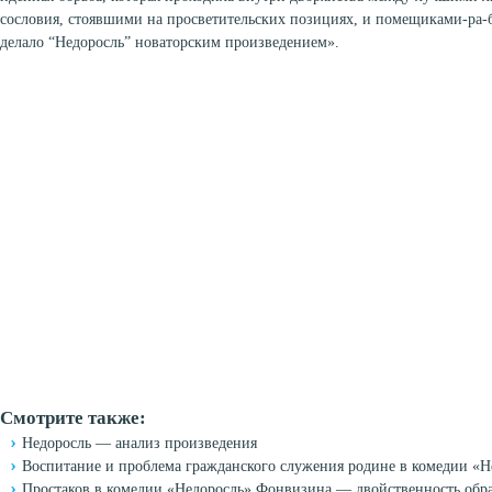
сословия, стоявшими на просветительских позициях, и помещиками-ра-б
делало “Недоросль” новаторским произведением».
Смотрите также:
Недоросль — анализ произведения
Воспитание и проблема гражданского служения родине в комедии «
Простаков в комедии «Недоросль» Фонвизина — двойственность обр