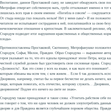
Воспитание, данное Простаковой сыну, не замедлит обнаружить свои по
Митрофан отвергает собственную мать, грубо отталкивает именно в тот 
лишилась всех прав в своем имении: «Погибла я совсем! — сокрушается 
От стыда никуда глаз показать нельзя! Нет у меня сына!» И ни положите
читатели не испытывают сострадания к ней, поплатившейся за свою без
нечеловеческое отношение к крепостным. В заключительной реплике, о
Стародум подводит итог нарушения нравственных и общественных норм
плоды».
Противопоставлены Простаковой, Скотинину, Митрофанушке положите
Стародум, Софья, Милон, Правдин. Образ Стародума — выражение авто
героя указывает на то, что его идеалы принадлежат эпохе Петра, когда 
честной службой должен был удостоверить свои сословные права. Старод
«Должность!.. Как это слово у всех на языке, и как мало его понимают!.
которым обязаны мы всем тем, с кем живем… Если б так должность испо
Дворянин, например, считал бы за первое бесчестие не делать ничего, ког
люди, которым помогать; есть отечество, которому служить… Дворянин,
дворянином! Подлее его ничего на свете не знаю».
Стародуму также принадлежат и такие слова: «Угнетать рабством себе по
он говорит о том, что ни один человек не должен злоупотреблять данны
дворян и для Правдина является глубочайшим пороком общества. Правд