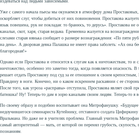
издеваться над людьми зависимыми.
Уже с самого начала пьесы мы окунаемся в атмосферу дома Простаковых, 
оскорбляет слуг, чтобы добиться от них повиновения. Простакова жалуется
язык повешена, рук не покладая: то бранюсь, то дерусь». Простакова не 
канальи, скот, харя, старая ведьма. Еремеевна жалуется на вознаграждени
слезами старая нянька сообщает о размере вознаграждения: «По пяти руб
на день». А дворовая девка Палашка не имеет права заболеть: «Ах она бе
благородная!»
Однако если Простакова и относится к слугам как к ничтожествам, то и с
ничтожество, особенно это заметно тогда, когда появляется опасность. В
решает отдать Простакову под суд за ее отношение к своим крепостным, 
Правдину в ноги. Конечно, ни о каком искреннем раскаянии с ее сторон
После того, как угроза «расправы» отступила, Простакова являет свой п
батюшка! Ну! Теперь-то дам я зорю канальям своим людям. Теперь-то я 
По своему образу и подобию воспитывает она Митрофанушку. «Будущее 
недоучившегося семинариста Кутейнику, отставного солдата Цифиркину
Вральмана. Но даже не в учителях проблема. Главный учитель Митрофа
самый авторитетный — мать, от которой он перенял грубость, скупость, 
познаниям.