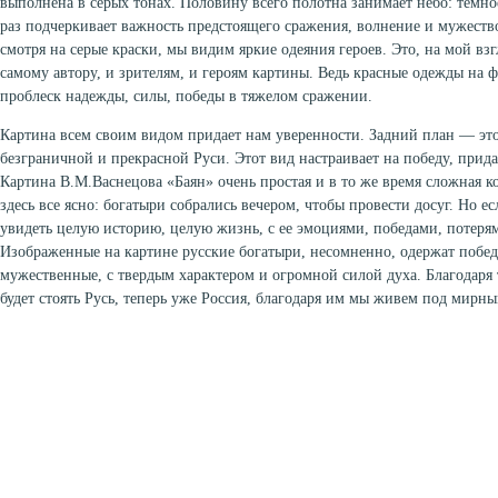
выполнена в серых тонах. Половину всего полотна занимает небо: темное
раз подчеркивает важность предстоящего сражения, волнение и мужество
смотря на серые краски, мы видим яркие одеяния героев. Это, на мой взг
самому автору, и зрителям, и героям картины. Ведь красные одежды на ф
проблеск надежды, силы, победы в тяжелом сражении.
Картина всем своим видом придает нам уверенности. Задний план — это 
безграничной и прекрасной Руси. Этот вид настраивает на победу, прида
Картина В.М.Васнецова «Баян» очень простая и в то же время сложная ко
здесь все ясно: богатыри собрались вечером, чтобы провести досуг. Но е
увидеть целую историю, целую жизнь, с ее эмоциями, победами, потеря
Изображенные на картине русские богатыри, несомненно, одержат победу
мужественные, с твердым характером и огромной силой духа. Благодаря 
будет стоять Русь, теперь уже Россия, благодаря им мы живем под мирн