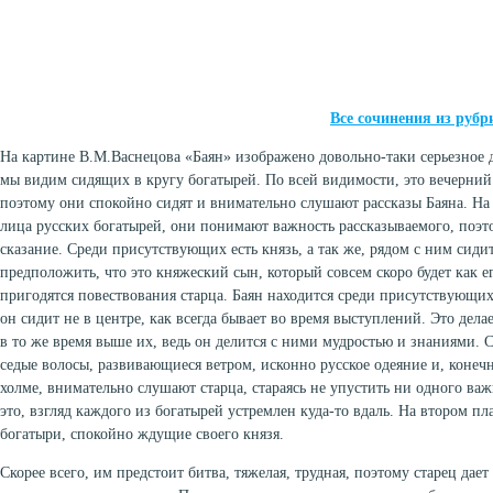
Все сочинения из рубр
На картине В.М.Васнецова «Баян» изображено довольно-таки серьезное 
мы видим сидящих в кругу богатырей. По всей видимости, это вечерний 
поэтому они спокойно сидят и внимательно слушают рассказы Баяна. На
лица русских богатырей, они понимают важность рассказываемого, поэ
сказание. Среди присутствующих есть князь, а так же, рядом с ним сиди
предположить, что это княжеский сын, который совсем скоро будет как е
пригодятся повествования старца. Баян находится среди присутствующих,
он сидит не в центре, как всегда бывает во время выступлений. Это дела
в то же время выше их, ведь он делится с ними мудростью и знаниями. 
седые волосы, развивающиеся ветром, исконно русское одеяние и, конечн
холме, внимательно слушают старца, стараясь не упустить ни одного ва
это, взгляд каждого из богатырей устремлен куда-то вдаль. На втором п
богатыри, спокойно ждущие своего князя.
Скорее всего, им предстоит битва, тяжелая, трудная, поэтому старец дает