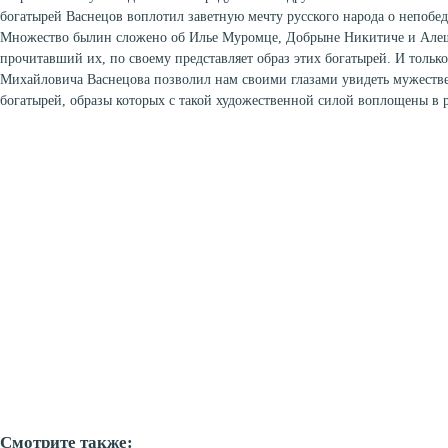
богатырей Васнецов воплотил заветную мечту русского народа о непоб
Множество былин сложено об Илье Муромце, Добрыне Никитиче и Але
прочитавший их, по своему представляет образ этих богатырей. И тольк
Михайловича Васнецова позволил нам своими глазами увидеть мужеств
богатырей, образы которых с такой художественной силой воплощены в 
Смотрите также: