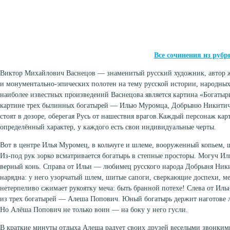
Все сочинения из рубр
Виктор Михайлович Васнецов — знаменитый русский художник, автор 
и монументально-эпических полотен на тему русской истории, народных
наиболее известных произведений Васнецова является картина «Богатыр
картине трех былинных богатырей — Илью Муромца, Добрыню Никитич
стоят в дозоре, оберегая Русь от нашествия врагов.Каждый персонаж ка
определённый характер, у каждого есть свои индивидуальные черты.
Вот в центре Илья Муромец, в кольчуге и шлеме, вооруженный копьем,
Из-под рук зорко всматривается богатырь в степные просторы. Могуч Ил
верный конь. Справа от Ильи — любимец русского народа Добрыня Ники
нарядна: у него узорчатый шлем, шитые сапоги, сверкающие доспехи, м
нетерпеливо сжимает рукоятку меча: быть бранной потехе! Слева от И
из трех богатырей — Алеша Попович. Юный богатырь держит наготове л
Но Алёша Попович не только воин — на боку у него гусли.
В краткие минуты отдыха Алеша радует своих друзей веселыми звонкими