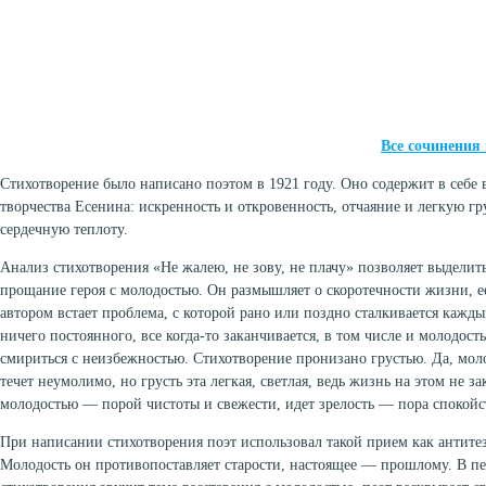
Все сочинения
Стихотворение было написано поэтом в 1921 году. Оно содержит в себе в
творчества Есенина: искренность и откровенность, отчаяние и легкую г
сердечную теплоту.
Анализ стихотворения «Не жалею, не зову, не плачу» позволяет выделит
прощание героя с молодостью. Он размышляет о скоротечности жизни, е
автором встает проблема, с которой рано или поздно сталкивается кажды
ничего постоянного, все когда-то заканчивается, в том числе и молодост
смириться с неизбежностью. Стихотворение пронизано грустью. Да, моло
течет неумолимо, но грусть эта легкая, светлая, ведь жизнь на этом не за
молодостью — порой чистоты и свежести, идет зрелость — пора спокойс
При написании стихотворения поэт использовал такой прием как антите
Молодость он противопоставляет старости, настоящее — прошлому. В пе