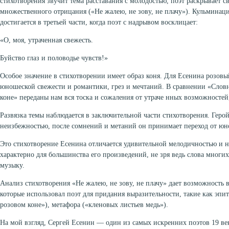
стихотворения звучит тема расставания с молодостью, поэт раскрывает с
множественного отрицания («Не жалею, не зову, не плачу»). Кульминац
достигается в третьей части, когда поэт с надрывом восклицает:
«О, моя, утраченная свежесть.
Буйство глаз и половодье чувств!»
Особое значение в стихотворении имеет образ коня. Для Есенина розов
юношеской свежести и романтики, грез и мечтаний. В сравнении «Слов
коне» переданы нам вся тоска и сожаления от утраче нных возможносте
Развязка темы наблюдается в заключительной части стихотворения. Герой
неизбежностью, после сомнений и метаний он принимает переход от юно
Это стихотворение Есенина отличается удивительной мелодичностью и н
характерно для большинства его произведений, не зря ведь слова многи
музыку.
Анализ стихотворения «Не жалею, не зову, не плачу» дает возможность
которые использовал поэт для придания выразительности, такие как эпит
розовом коне»), метафора («кленовых листьев медь»).
На мой взгляд, Сергей Есенин — один из самых искренних поэтов 19 век