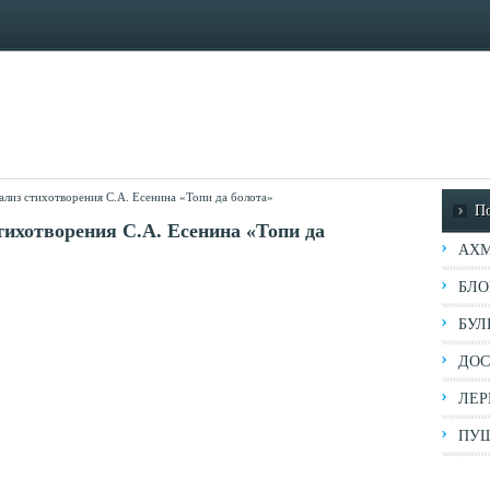
ализ стихотворения С.А. Есенина «Топи да болота»
П
тихотворения С.А. Есенина «Топи да
АХМ
БЛО
БУЛ
ДОС
ЛЕР
ПУШ