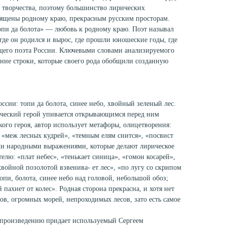
м творчества, поэтому большинство лирических
вящены родному краю, прекрасным русским просторам.
опи да болота» — любовь к родному краю. Поэт называл
где он родился и вырос, где прошли юношеские годы, где
щего поэта России. Ключевыми словами анализируемого
ние строки, которые своего рода обобщили созданную
ссии: топи да болота, синее небо, хвойный зеленый лес.
ический герой упивается открывающимся перед ним
кого героя, автор использует метафоры, олицетворения:
 «меж лесных кудрей», «темным елям снится», «посвист
ми народными выражениями, которые делают лирическое
лю: «плат небес», «тенькает синица», «гомон косарей»,
хвойной позолотой взвенива- ет лес», «по лугу со скрипом
топи, болота, синее небо над головой, небольшой обоз;
 пахнет от колес». Родная сторона прекрасна, и хотя нет
ов, огромных морей, непроходимых лесов, зато есть самое
 произведению придает используемый Сергеем