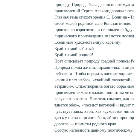
природу. Природа была для поэта стимуло
произведений Сергея Александровича пос
Главная тема стихотворения С. Есенина «Т
своей малой родиной село Константиново, 
произошло взросление и становление буду
лирического произведения являются послед
Есениным художественную картину:
Край ты мой забытый..
Край ты мой родной!
Поэт описывает природу средней полосы Ро
Природа полна жизни, гармонична, и лир
пейзажем. Чтобы передать восторг лиричес
«синий плат небес», «хвойной позолотой»,
ветряной». Стихотворение богато образны
произведение максимально понятным читате
«слухают ракиты». Читатель слышит, как «
тянется обоз», «посвист ветряной»; видит 
чувствует запах хвои, как «суховатой липой
здесь у поэта описания бескрайних простор
дорогое — приметы родного края.
Особую напевность данному поэтическому