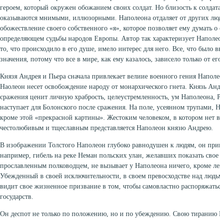
героем, который окружен обожанием своих солдат. Но близость к солда
оказываются мнимыми, иллюзорными. Наполеона отдаляет от других люд
обожествление своего собственного «я», которое позволяет ему думать о 
определяющем судьбы народов Европы. Автор так характеризует Наполео
то, что происходило в его душе, имело интерес для него. Все, что было в
значения, потому что все в мире, как ему казалось, зависело только от ег
Князя Андрея и Пьера сначала привлекает велиие военного гения Наполе
Наолеон несет освобождение народу от монархического гнета. Князь Ан
сражения ценит личную храбрость, целеустремленность, ум Наполеона, 
наступает для Болонского после сражения. На поле, усеянном трупами, Н
кроме этой «прекрасной картины». Жестоким человеком, в котором нет
честолюбивым и тщеславным представляется Наполеон князю Андрею.
В изображении Толстого Наполеон глубоко равнодушен к людям, он прив
например, гибель на реке Неман польских улан, желавших показать свое
прославленным полководцем, не вызывает у Наполеона ничего, кроме ле
Убежденный в своей исключительности, в своем превосходстве над люд
видит свое жизненное призвание в том, чтобы самовластно распоряжать
государств.
Он деспот не только по положению, но и по убеждению. Свою тиранию 