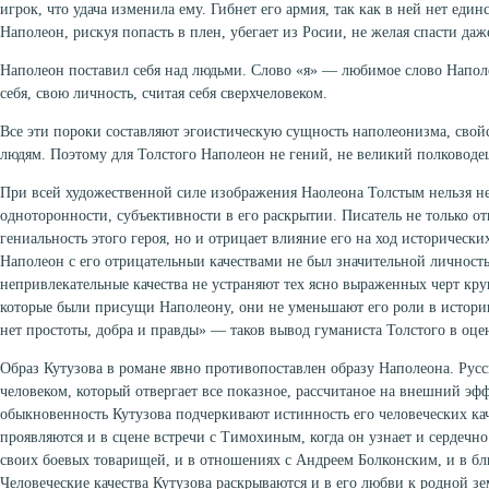
игрок, что удача изменила ему. Гибнет его армия, так как в ней нет един
Наполеон, рискуя попасть в плен, убегает из Росии, не желая спасти да
Наполеон поставил себя над людьми. Слово «я» — любимое слово Напол
себя, свою личность, считая себя сверхчеловеком.
Все эти пороки составляют эгоистическую сущность наполеонизма, сво
людям. Поэтому для Толстого Наполеон не гений, не великий полководец
При всей художественной силе изображения Наолеона Толстым нельзя не
одноторонности, субъективности в его раскрытии. Писатель не только от
гениальность этого героя, но и отрицает влияние его на ход исторически
Наполеон с его отрицательныи качествами не был значительной личность
непривлекательные качества не устраняют тех ясно выраженных черт кру
которые были присущи Наполеону, они не уменьшают его роли в истории
нет простоты, добра и правды» — таков вывод гуманиста Толстого в оце
Образ Кутузова в романе явно противопоставлен образу Наполеона. Рус
человеком, который отвергает все показное, рассчитаное на внешний эфф
обыкновенность Кутузова подчеркивают истинность его человеческих кач
проявляются и в сцене встречи с Тимохиным, когда он узнает и сердечно
своих боевых товарищей, и в отношениях с Андреем Болконским, и в бл
Человеческие качества Кутузова раскрываются и в его любви к родной зем