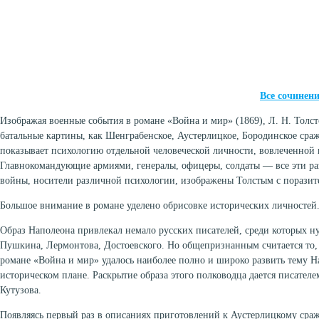
Все сочинен
Изображая военные события в романе «Война и мир» (1869), Л. Н. Толст
батальные картины, как Шенграбенское, Аустерлицкое, Бородинское сра
показывает психологию отдельной человеческой личности, вовлеченной 
Главнокомандующие армиями, генералы, офицеры, солдаты — все эти р
войны, носители различной психологии, изображены Толстым с поразит
Большое внимание в романе уделено обрисовке исторических личностей
Образ Наполеона привлекал немало русских писателей, среди которых н
Пушкина, Лермонтова, Достоевского. Но общепризнанным считается то, 
романе «Война и мир» удалось наиболее полно и широко развить тему Н
историческом плане. Раскрытие образа этого полководца дается писателе
Кутузова.
Появляясь первый раз в описаниях приготовлений к Аустерлицкому сра