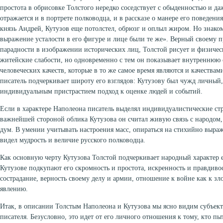
простота в обрисовке Толстого нередко соседствует с обыденностью и д
отражается и в портрете полководца, и в рассказе о манере его поведения
князь Андрей, Кутузов еще потолстел, обрюзг и оплыл жиром. Но знаком
выражение усталости в его фигуре и лице были те же». Верный своему 
парадности в изображении исторических лиц, Толстой рисует и физичес
житейские слабости, но одновременно с тем он показывает внутреннюю с
человеческих качеств, которые в то же самое время являются и качествам
писатель подчеркивает широту его взглядов: Кутузову был чужд личны
индивидуальным пристрастием подход к оценке людей и событий.
Если в характере Наполеона писатель выделял индивидуалистические стр
важнейшей стороной облика Кутузова он считал живую связь с народом,
дум. В умении учитывать настроения масс, опираться на стихийно выр
видел мудрость и величие русского полководца.
Как основную черту Кутузова Толстой подчеркивает народный характер е
Кутузове подкупают его скромность и простота, искренность и правдиво
сострадание, верность своему делу и армии, отношение к войне как к з
явлению.
Итак, в описании Толстым Наполеона и Кутузова мы ясно видим субъек
писателя. Безусловно, это идет от его личного отношения к тому, кто пы