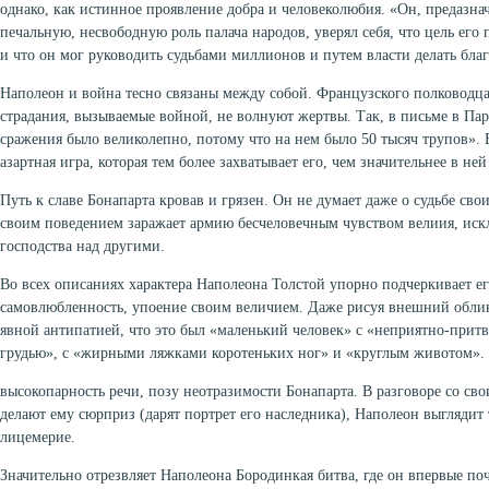
однако, как истинное проявление добра и человеколюбия. «Он, предазн
печальную, несвободную роль палача народов, уверял себя, что цель его
и что он мог руководить судьбами миллионов и путем власти делать бла
Наполеон и война тесно связаны между собой. Французского полководца
страдания, вызываемые войной, не волнуют жертвы. Так, в письме в Пар
сражения было великолепно, потому что на нем было 50 тысяч трупов».
азартная игра, которая тем более захватывает его, чем значительнее в ней
Путь к славе Бонапарта кровав и грязен. Он не думает даже о судьбе свои
своим поведением заражает армию бесчеловечным чувством велиия, иск
господства над другими.
Во всех описаниях характера Наполеона Толстой упорно подчеркивает е
самовлюбленность, упоение своим величием. Даже рисуя внешний облик
явной антипатией, что это был «маленький человек» с «неприятно-прит
грудью», с «жирными ляжками коротеньких ног» и «круглым животом». 
высокопарность речи, позу неотразимости Бонапарта. В разговоре со св
делают ему сюрприз (дарят портрет его наследника), Наполеон выгляди
лицемерие.
Значительно отрезвляет Наполеона Бородинкая битва, где он впервые по