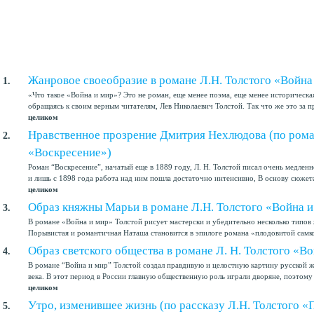
Жанровое своеобразие в романе Л.Н. Толстого «Война
1.
«Что такое «Война и мир»? Это не роман, еще менее поэма, еще менее историческа
обращаясь к своим верным читателям, Лев Николаевич Толстой. Так что же это за пр
целиком
Нравственное прозрение Дмитрия Нехлюдова (по роман
2.
«Воскресение»)
Роман “Воскресение”, начатый еще в 1889 году, Л. Н. Толстой писал очень медлен
и лишь с 1898 года работа над ним пошла достаточно интенсивно, В основу сюжета 
целиком
Образ княжны Марьи в романе Л.Н. Толстого «Война и
3.
В романе «Война и мир» Толстой рисует мастерски и убедительно несколько типов 
Порывистая и романтичная Наташа становится в эпилоге романа «плодовитой самко
Образ светского общества в романе Л. Н. Толстого «В
4.
В романе “Война и мир” Толстой создал правдивую и целостную картину русской 
века. В этот период в России главную общественную роль играли дворяне, поэтому 
целиком
Утро, изменившее жизнь (по рассказу Л.Н. Толстого «
5.