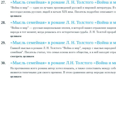
«Мысль семейная» в романе Л. Н. Толстого «Война и м
27.
“Война и мир” — одно из лучших произведений русской и мировой литературы. В 
воссоздал жизнь русских людей в начале XIX века. Писатель подробно описывает 
целиком
«Мысль семейная» в романе Л. Н. Толстого «Война и м
28.
“Война и мир” — русская национальная эпопея, в которой нашел отражение национ
народа в тот момент, когда решалась его историческая судьба. Л. Н. Толстой прораб
целиком
«Мысль семейная» в романе Л. Н. Толстого «Война и м
29.
Главной мыслью в романе Л. Н. Толстого “Война и мир”, наряду с мыслью народной
семейная”. Писатель считал, что семья основа всего общества, и в ней находят отра
смотреть целиком
«Мысль семейная» в романе Л.Н. Толстого «Война и м
30.
На протяжении всего романа автор хотел показать, а также сопоставить между соб
являются типичными для своего времени. В этом сравнении автор нередко использу
целиком