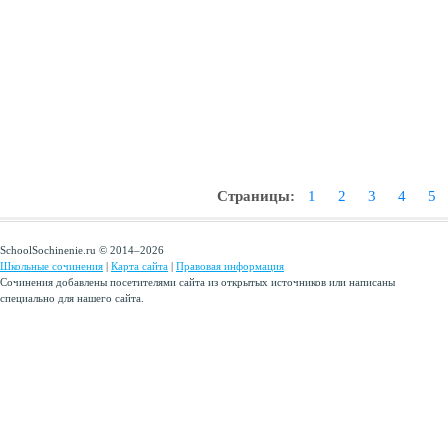
Страницы:
1
2
3
4
5
SchoolSochinenie.ru © 2014–2026
Школьные сочинения
|
Карта сайта
|
Правовая информация
Сочинения добавлены посетителями сайта из открытых источников или написаны
специально для нашего сайта.