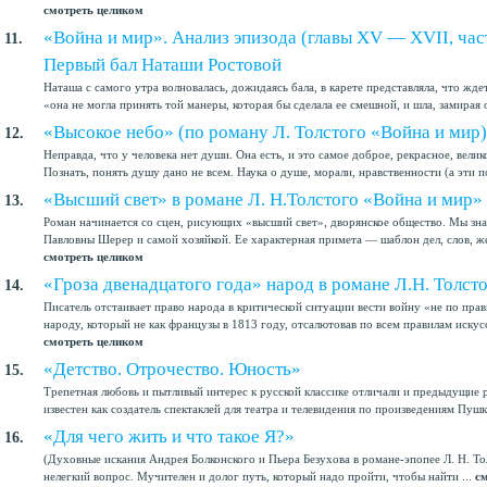
смотреть целиком
«Война и мир». Анализ эпизода (главы XV — XVII, часть
11.
Первый бал Наташи Ростовой
Наташа с самого утра волновалась, дожидаясь бала, в карете представляла, что ждет
«она не могла принять той манеры, которая бы сделала ее смешной, и шла, замирая о
«Высокое небо» (по роману Л. Толстого «Война и мир)
12.
Неправда, что у человека нет души. Она есть, и это самое доброе, рекрасное, велик
Познать, понять душу дано не всем. Наука о душе, морали, нравственности (а эти п
«Высший свет» в романе Л. Н.Толстого «Война и мир»
13.
Роман начинается со сцен, рисующих «высший свет», дворянское общество. Мы зн
Павловны Шерер и самой хозяйкой. Ее характерная примета — шаблон дел, слов, жес
смотреть целиком
«Гроза двенадцатого года» народ в романе Л.Н. Толст
14.
Писатель отстаивает право народа в критической ситуации вести войну «не по пра
народу, который не как французы в 1813 году, отсалютовав по всем правилам искусс
смотреть целиком
«Детство. Отрочество. Юность»
15.
Трепетная любовь и пытливый интерес к русской классике отличали и предыдущие 
известен как создатель спектаклей для театра и телевидения по произведениям Пушки
«Для чего жить и что такое Я?»
16.
(Духовные искания Андрея Болконского и Пьера Безухова в романе-эпопее Л. Н. Т
нелегкий вопрос. Мучителен и долог путь, который надо пройти, чтобы найти ...
с