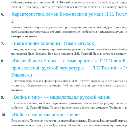
События, которые описывает Л. Н. Толстой в своем рассказе «После бала», не при
России в 1853 году, и вот через пятьдесят лет писатель положил их в основу своего 
Характеристика семьи Болконских в романе Л.Н. Толс
6.
2
Роман «Война и мир» — крупнейшее произведение мировой литературы. В нем одн
изображение исторических событий, великолепно изображена «диалектика души», с
смотреть целиком
«Быть вполне хорошим» (Пьер Безухов)
7.
Наверно, каждому человеку, прочитавшему роман, особенно полюбился какой-нибу
понравился Пьер Безухов. Вот так описывает Л.Н. Толстой Пьера, когда тот пришел 
«Величайшие истины — самые простые». Л.Н.Толстой.
8.
произведений русской литературы. — Л.Н.Толстой. «С
Ильича».)
Действительно великая, философская мысль Л.Н.Толстого передана через рассказ о
типичных обывателях того времени. Глубина этой мысли идет через весь рассказ гр
целиком
«Война и мир» — энциклопедия русской жизни
9.
...и началась война, то есть совершилось противное человеческому разуму и всей 
событие... Л. Толстой Когда Толстой приступил к работе над романом "Война и ...
с
«Война и мир» как роман-эпопея
10.
Вскоре книгу Толстого перевели на европейские языки. Классик французской литера
познакомившись с нею, писал Тургеневу: «Спасибо, что заставили меня прочитать ро