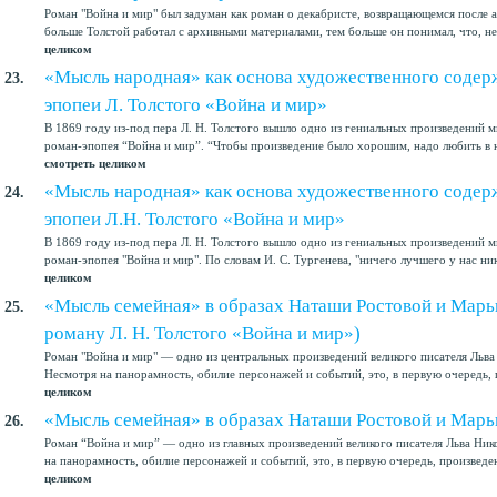
Роман "Война и мир" был задуман как роман о декабристе, возвращающемся после 
больше Толстой работал с архивными материалами, тем больше он понимал, что, не 
целиком
«Мысль народная» как основа художественного содер
23.
эпопеи Л. Толстого «Война и мир»
В 1869 году из-под пера Л. Н. Толстого вышло одно из гениальных произведений
роман-эпопея “Война и мир”. “Чтобы произведение было хорошим, надо любить в н
смотреть целиком
«Мысль народная» как основа художественного содер
24.
эпопеи Л.Н. Толстого «Война и мир»
В 1869 году из-под пера Л. Н. Толстого вышло одно из гениальных произведений
роман-эпопея "Война и мир". По словам И. С. Тургенева, "ничего лучшего у нас ник
целиком
«Мысль семейная» в образах Наташи Ростовой и Марь
25.
роману Л. Н. Толстого «Война и мир»)
Роман "Война и мир" — одно из центральных произведений великого писателя Льва
Несмотря на панорамность, обилие персонажей и событий, это, в первую очередь, 
целиком
«Мысль семейная» в образах Наташи Ростовой и Марь
26.
Роман “Война и мир” — одно из главных произведений великого писателя Льва Ник
на панорамность, обилие персонажей и событий, это, в первую очередь, произведен
целиком