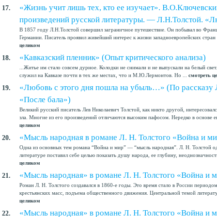
«Жизнь учит лишь тех, кто ее изучает». В.О.Ключевски
17.
произведений русской литературы. — Л.Н.Толстой. «Л
В 1857 году Л.Н.Толстой совершил заграничное путешествие. Он побывал во Фран
Германии. Писатель проявил живейший интерес к жизни западноевропейских стран и
целиком
«Кавказский пленник» (Опыт критического анализа)
18.
...Житье им стало совсем дурное. Колодки не снимали и не выпускали на белый свет
служил на Кавказе почти в тех же местах, что и М.Ю.Лермонтов. Но ...
смотреть ц
«Любовь с этого дня пошла на убыль…» (По рассказу Л
19.
«После бала»)
Великий русский писатель Лев Николаевич Толстой, как никто другой, интересовал
зла. Многие из его произведений отличаются высоким пафосом. Нередко в основе ег
целиком
«Мысль народная в романе Л. Н. Толстого «Война и ми
20.
Одна из основных тем романа “Война и мир” — “мысль народная”. Л. Н. Толстой о
литературе поставил себе целью показать душу народа, ее глубину, неоднозначность
целиком
«Мысль народная» в романе Л. Н. Толстого «Война и 
21.
Роман Л. Н. Толстого создавался в 1860-е годы. Это время стало в России период
крестьянских масс, подъема общественного движения. Центральной темой литерату
целиком
«Мысль народная» в романе Л. Н. Толстого «Война и м
22.