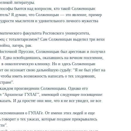
великой литературы.
лософы бьются над вопросом, кто такой Солженицын:
ятель? Я думаю, что Солженицын — это явление, пример
мудрости мыслителя и удивительного личного мужества
матического факультета Ростовского университета,
рец с тоталитаризмом? Сам Солженицын выделил три вехи
ойна, лагерь, рак.
Восточной Пруссии, Солженицын был арестован и получил
й. Едва освободившись, оказавшись на вечном поселении,
т, в онкологическую клинику. Но и здесь Солженицын
нт он осознает свою дальнейшую судьбу: “Я не был убит на
, чтобы иметь возможность написать о тех злодеяниях,
стране”.
в каждом произведении Солженицына. Однако его
ал “Архипелаг ГУЛАГ”, имеющий следующее посвящение:
азать. И да простят они мне, что я не все увидел, не все
воспоминания о ГУЛАГе. От имени этих людей и еще
 говорит о тех ужасах, которые позднее прикрывались
ти”.