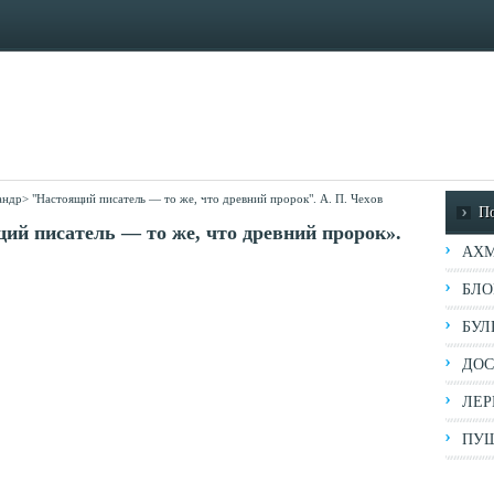
андр
>
"Настоящий писатель — то же, что древний пророк". А. П. Чехов
П
ий писатель — то же, что древний пророк».
АХМ
БЛО
БУЛ
ДОС
ЛЕР
ПУШ