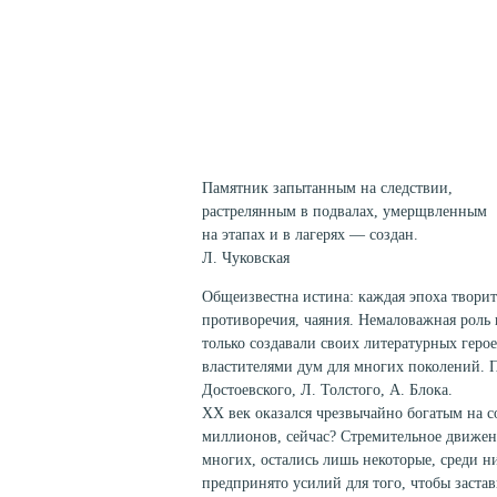
Памятник запытанным на следствии,
растрелянным в подвалах, умерщвленным
на этапах и в лагерях — создан.
Л. Чуковская
Общеизвестна истина: каждая эпоха творит
противоречия, чаяния. Немаловажная роль 
только создавали своих литературных герое
властителями дум для многих поколений. 
Достоевского, Л. Толстого, А. Блока.
XX век оказался чрезвычайно богатым на с
миллионов, сейчас? Стремительное движен
многих, остались лишь некоторые, среди 
предпринято усилий для того, чтобы заста