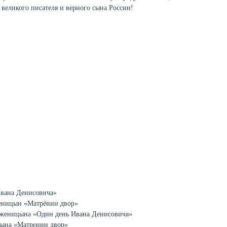
 великого писателя и верного сына России!
вана Денисовича»
еницын «Матрёнин двор»
олженицына «Один день Ивана Денисовича»
цына «Матренин двор»