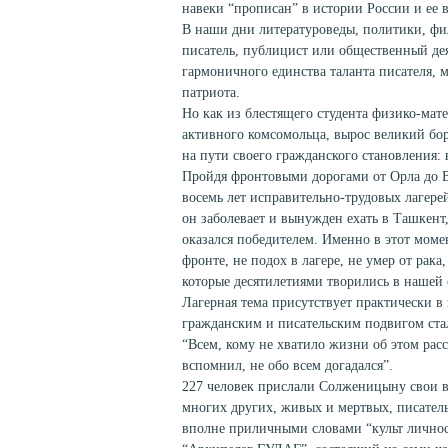
навеки “прописан” в истории России и ее 
В наши дни литературоведы, политики, фи
писатель, публицист или общественный де
гармоничного единства таланта писателя, 
патриота.
Но как из блестящего студента физико-мате
активного комсомольца, вырос великий бо
на пути своего гражданского становления: в
Пройдя фронтовыми дорогами от Орла до 
восемь лет исправительно-трудовых лагере
он заболевает и вынужден ехать в Ташкен
оказался победителем. Именно в этот моме
фронте, не подох в лагере, не умер от рака
которые десятилетиями творились в нашей 
Лагерная тема присутствует практически 
гражданским и писательским подвигом ст
“Всем, кому не хватило жизни об этом расск
вспомнил, не обо всем догадался”.
227 человек прислали Солженицыну свои 
многих других, живых и мертвых, писатель
вполне приличными словами “культ личнос