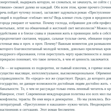
энергетикой, выдержать которую, не сломаться, не зачахнуть, не сойти с 
тяжкие» сможет далеко не каждый. Обо всем этом, кроме прочего (точне
речь пойдет чуточку позже), заставляет задуматься роман «Преступление
людей в подобные «гиблые» места? Ведь климат столь суров и вредоносе
города умирают от чахотки. Почему господа, избравшие для себя профес
мотыльки, летят на обманчивый и жестокий свет мегаполисов? Можно пр
удобствами и в блеске славы и уважения жить в провинции либо в собс
предпочитают скитания, чердаки, сальные тусклые свечи, обивание поро
сточные ямы и проч. и проч. Почему? Важным моментом для размышлени
которого благовоспитанный молодой человек, довольно приличных кров
недурного образования, готов переступить черту нравственности и лиш
прекрасно понимает, что такое личность, в чем её ценность заключается.
Он — не карманник из подворотни, не пьяный извозчик, в горячке но
существо мыслящее, интеллектуальное, высокоэмоциональное. Обремене
справедливости. Но «предел» все же существует. Предел, до которого до
государство, не дающее возможности достойным людям достойно жить. «
банальности. То, о чем не рассуждал только очень ленивый читатель и к
Наверное, стоит. Современная международная политика изо всех мил пыт
конфликты, теракты. Во имя мира и демократии… Но мы увлеклись. Все-
литературный. «Преступление и наказание» нужно читать. Неоднократно,
настроениях и ситуациях. Этот роман бессмертен.