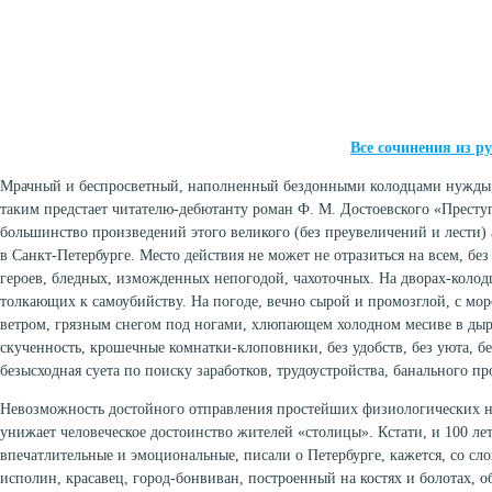
Все сочинения из р
Мрачный и беспросветный, наполненный бездонными колодцами нужды,
таким предстает читателю-дебютанту роман Ф. М. Достоевского «Престу
большинство произведений этого великого (без преувеличений и лести) 
в Санкт-Петербурге. Место действия не может не отразиться на всем, бе
героев, бледных, изможденных непогодой, чахоточных. На дворах-колод
толкающих к самоубийству. На погоде, вечно сырой и промозглой, с 
ветром, грязным снегом под ногами, хлюпающем холодном месиве в ды
скученность, крошечные комнатки-клоповники, без удобств, без уюта, б
безысходная суета по поиску заработков, трудоустройства, банального п
Невозможность достойного отправления простейших физиологических 
унижает человеческое достоинство жителей «столицы». Кстати, и 100 лет
впечатлительные и эмоциональные, писали о Петербурге, кажется, со сло
исполин, красавец, город-бонвиван, построенный на костях и болотах,