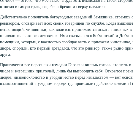
Отчего? — оттого, что мое взяло; а будь хоть немножко на твоей стороне,
втоптал в самую грязь, еще бы и бревном сверху навалил».
Действительно попечитель богоугодных заведений Земляника, стремясь 
ревизором, оговаривает всех своих товарищей по службе. Когда выясняет
ненастоящий, чиновники, как водится, принимаются искать виновных в т
приняли «за важного человека». Ими оказываются Бобчинский и Добчин
помещики, которые, с важностью сообщая весть о приезжем чиновнике,
дворе, спорили, кто первый догадался, что это ревизор, также рьяно при
друга.
Практически все персонажи комедии Гоголя и впрямь готовы втоптать в г
числе и вчерашних приятелей, лишь бы выгородить себя. Открытое пре
людям, низкопоклонство и угодничество перед начальством — вот осн
взаимоотношений в уездном городе, где происходит действие комедии Г