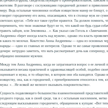
встречаются фразы, свидетельствующие о пренебрежительном, хамском 
жителям. В разговоре с сослуживцами городничий деловит и прямолинеен
меру. Ведь остальные чиновники особым изяществом манер не блещут, о
говорит городничему его жена, опасающаяся, что в столице муж не сумеет
светских кругах: «Тебе все такое грубое нравится. Ты должен помнить, 
переменить, что твои знакомые будут не то, что какой-ни-будь судья-соб
травить зайцев, или Земляника…». Как указал сам Гоголь в «Замечаниях
Андреевна «берет иногда власть над мужем», однако эта власть проявляе
в каких-то мелочах. Кокетство Анны Андреевны — одна из основных чер
наряды — один из главных ее интересов. Однако те же самые проявления
дочери: нетрудно заметить, что мать рассматривает дочь как соперницу,
обращено внимание мужчин.
Между тем Анна Андреевна, когда не затрагивается вопрос о ее личной 
оказывается весьма практичной и здравомыслящей особой, подобно своем
оценивает и мужа, и то общество, в котором они оба находятся. Однако
изяществу, она, как и городничий, с пренебрежением относится к тем, к
мужа: «…Не всякой же мелюзге оказывать покровительство».
Сущность подавляющего большинства взаимоотношений представителе
уездного города, как в своей среде, так и с остальным населением, метко
следующем высказывании городничего, обращенном к купцам: «Вот тепе