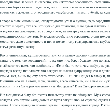
повседневное явление. Интересно, что некоторые особенности быта чино
чем они берут взятки: судья, заядлый охотник, берет взятки исключител
время как у домовитого городничего «шуба стоит пятьсот рублей, да су
Говоря о быте чиновников, следует упомянуть и о купцах, ведь городни
требует и берет у тех все, что нужно для хозяйства, и не думая платить.
жалуются на самоуправство городничего, на поверку оказываются тесно 
мошенническими делами: благодаря содействию городничего они получи
моста, что дало возможность и им, и почтенному градоправителю глубок
государственную казну.
Как и чиновники, купцы считают взятки и казнокрадство нормальным я
связано с тем, что городничий, по их мнению, берет больше, чем полага
снабжают его всем, что необходимо: «Если бы, то есть, чем-нибудь не ув
порядок всегда исполняем: что следует на платья супружнице его и дочк
стоим. Нет, вишь ты, ему всего этого мало — ей-ей! Придет в лавку и, ч
Именины его на Антона, и уж, кажись, всего нанесешь, ни в чем ни нужд
говорит, и на Онуфрия его именины. Что делать? И на Онуфрия несешь»
И в мещанском быту без взяток начальству тоже не обходится. Муж слес
солдаты, что другие кандидаты в солдаты откупились от службы, сделав
семье. Гоголь правдиво показал нравы, царящие в уездном городе. В ко