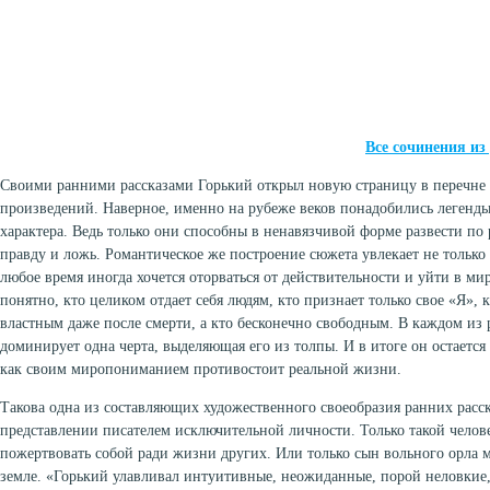
Все сочинения и
Своими ранними рассказами Горький открыл новую страницу в перечне
произведений. Наверное, именно на рубеже веков понадобились легенды
характера. Ведь только они способны в ненавязчивой форме развести по 
правду и ложь. Романтическое же построение сюжета увлекает не только 
любое время иногда хочется оторваться от действительности и уйти в мир
понятно, кто целиком отдает себя людям, кто признает только свое «Я», 
властным даже после смерти, а кто бесконечно свободным. В каждом из
доминирует одна черта, выделяющая его из толпы. И в итоге он остаетс
как своим миропониманием противостоит реальной жизни.
Такова одна из составляющих художественного своеобразия ранних расск
представлении писателем исключительной личности. Только такой челове
пожертвовать собой ради жизни других. Или только сын вольного орла м
земле. «Горький улавливал интуитивные, неожиданные, порой неловки