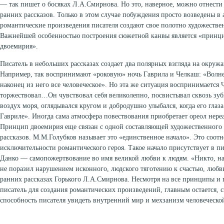
— так пишет о босяках Л.А.Смирнова. Но это, наверное, можно отнести
ранних рассказов. Только в этом случае побуждения просто возведены в
романтические произведения писателя создают свое полотно художествен
Важнейшей особенностью построения сюжетной канвы является «принц
двоемирия».
Писатель в небольших рассказах создает два полярных взгляда на окруж
Например, так воспринимают «роковую» ночь Гаврила и Челкаш: «Волн
наконец из него все человеческое». Но эта же ситуация воспринимается
торжествовал…Он чувствовал себя великолепно, посвистывал сквозь зуб
воздух моря, оглядывался кругом и добродушно улыбался, когда его глаз
Гавриле». Иногда сама атмосфера повествования приобретает ореол нере
Принцип двоемирия еще связан с одной составляющей художественного 
рассказов. М.М.Голубков называет это «единственное начало». Это соот
исключительности романтического героя. Такое начало присутствует в пи
Данко — самопожертвование во имя великой любви к людям. «Никто, нав
не поразил нарушением исконного, людского тяготению к счастью, любви
ранних рассказах Горького Л.А.Смирнова. Несмотря на все принципы и 
писатель для создания романтических произведений, главным остается, с
способность писателя увидеть внутренний мир и мехзанизм человеческо