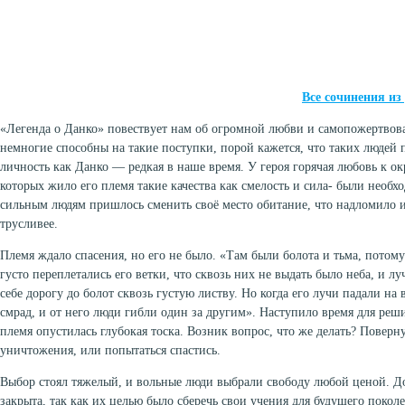
Все сочинения и
«Легенда о Данко» повествует нам об огромной любви и самопожертвов
немногие способны на такие поступки, порой кажется, что таких людей п
личность как Данко — редкая в наше время. У героя горячая любовь к 
которых жило его племя такие качества как смелость и сила- были необ
сильным людям пришлось сменить своё место обитание, что надломило их
трусливее.
Племя ждало спасения, но его не было. «Там были болота и тьма, потому
густо переплетались его ветки, что сквозь них не выдать было неба, и л
себе дорогу до болот сквозь густую листву. Но когда его лучи падали на 
смрад, и от него люди гибли один за другим». Наступило время для реши
племя опустилась глубокая тоска. Возник вопрос, что же делать? Поверну
уничтожения, или попытаться спастись.
Выбор стоял тяжелый, и вольные люди выбрали свободу любой ценой. До
закрыта, так как их целью было сберечь свои учения для будущего покол