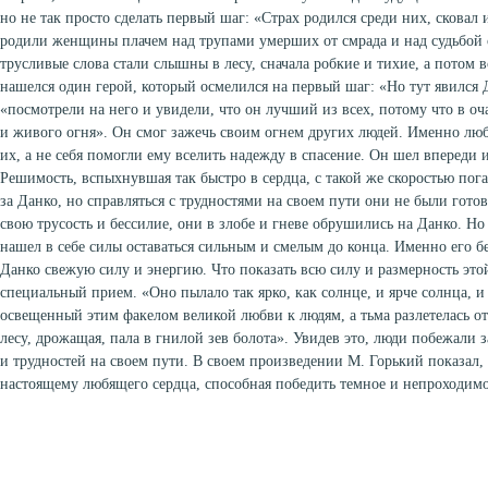
но не так просто сделать первый шаг: «Страх родился среди них, сковал
родили женщины плачем над трупами умерших от смрада и над судьбой 
трусливые слова стали слышны в лесу, сначала робкие и тихие, а потом 
нашелся один герой, который осмелился на первый шаг: «Но тут явился 
«посмотрели на него и увидели, что он лучший из всех, потому что в оч
и живого огня». Он смог зажечь своим огнем других людей. Именно люб
их, а не себя помогли ему вселить надежду в спасение. Он шел впереди и
Решимость, вспыхнувшая так быстро в сердца, с такой же скоростью пог
за Данко, но справляться с трудностями на своем пути они не были гото
свою трусость и бессилие, они в злобе и гневе обрушились на Данко. Но
нашел в себе силы оставаться сильным и смелым до конца. Именно его б
Данко свежую силу и энергию. Что показать всю силу и размерность это
специальный прием. «Оно пылало так ярко, как солнце, и ярче солнца, и 
освещенный этим факелом великой любви к людям, а тьма разлетелась от с
лесу, дрожащая, пала в гнилой зев болота». Увидев это, люди побежали з
и трудностей на своем пути. В своем произведении М. Горький показал,
настоящему любящего сердца, способная победить темное и непроходимо