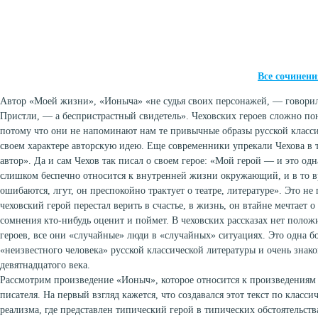
Все сочинени
Автор «Моей жизни», «Ионыча» «не судья своих персонажей, — говорил
Пристли, — а беспристрастный свидетель». Чеховских героев сложно пон
потому что они не напоминают нам те привычные образы русской класс
своем характере авторскую идею. Еще современники упрекали Чехова в 
автор». Да и сам Чехов так писал о своем герое: «Мой герой — и это одн
слишком беспечно относится к внутренней жизни окружающий, и в то вре
ошибаются, лгут, он преспокойно трактует о театре, литературе». Это не
чеховский герой перестал верить в счастье, в жизнь, он втайне мечтает о 
сомнения кто-нибудь оценит и поймет. В чеховских рассказах нет поло
героев, все они «случайные» люди в «случайных» ситуациях. Это одна б
«неизвестного человека» русской классической литературы и очень знако
девятнадцатого века.
Рассмотрим произведение «Ионыч», которое относится к произведениям 
писателя. На первый взгляд кажется, что создавался этот текст по класси
реализма, где представлен типический герой в типических обстоятельст