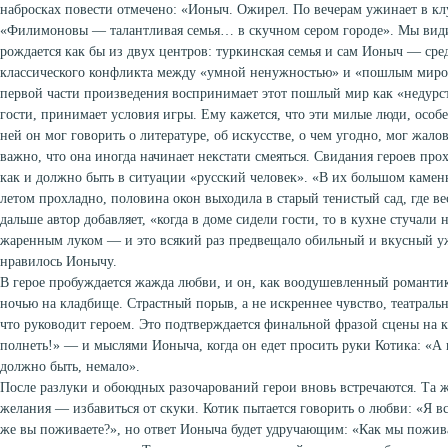
набросках повести отмечено: «Ионыч. Ожирел. По вечерам ужинает в кл
«Филимоновы — талантливая семья… в скучном сером городе». Мы види
рождается как бы из двух центров: туркинская семья и сам Ионыч — сред
классического конфликта между «умной ненужностью» и «пошлым миро
первой части произведения воспринимает этот пошлый мир как «недурст
гости, принимает условия игры. Ему кажется, что эти милые люди, особ
ней он мог говорить о литературе, об искусстве, о чем угодно, мог жало
важно, что она иногда начинает некстати смеяться. Свидания героев прох
как и должно быть в ситуации «русский человек». «В их большом камен
летом прохладно, половина окон выходила в старый тенистый сад, где в
дальше автор добавляет, «когда в доме сидели гости, то в кухне стучали
жаренным луком — и это всякий раз предвещало обильный и вкусный уж
нравилось Ионычу.
В герое пробуждается жажда любви, и он, как воодушевленный романтик
ночью на кладбище. Страстный порыв, а не искреннее чувство, театраль
что руководит героем. Это подтверждается финальной фразой сцены на к
полнеть!» — и мыслями Ионыча, когда он едет просить руки Котика: «А 
должно быть, немало».
После разлуки и обоюдных разочарований герои вновь встречаются. Та же
желания — избавиться от скуки. Котик пытается говорить о любви: «Я в
же вы поживаете?», но ответ Ионыча будет удручающим: «Как мы пожива