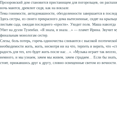
Прозоровский дом становится пристанищем для погорельцев, он распахн
ночь маются, дремлют сидя, как на вокзале.
Тема гонимости, антидомашности, обездоленности завершается в послед
Здесь сестры, из своего прекрасного дома вытесненные, сидят на крыль
листьям сада, ожидая последнего «прости». Уходит полк. Маша навсегд
Убит на дуэли Тузенбах. «Я знала, я знала…» — плачет Ирина. Звучит 
финальным монологам сестер.
Слезы, боль потерь, горечь одиночества сливаются с высокой поэтическо
необходимости жить, жить, несмотря ни на что, терпеть и верить, что «
радость для тех, кто будет жить после нас…». «Музыка играет так весело,
немного, и мы узнаем, зачем мы живем, зачем страдаем… Если бы знать,
стоят, прижавшись друг к другу, словно освещенные светом из вечности.