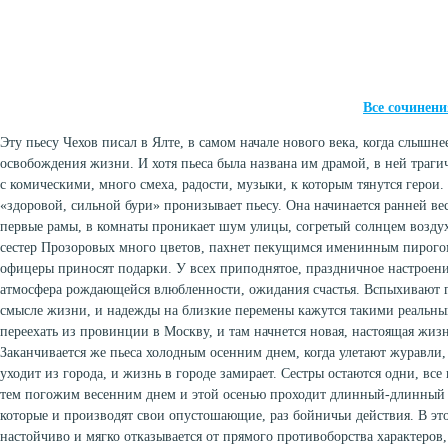
Все сочинени
Эту пьесу Чехов писал в Ялте, в самом начале нового века, когда слышне
освобождения жизни. И хотя пьеса была названа им драмой, в ней траг
с комическими, много смеха, радости, музыки, к которым тянутся геро
«здоровой, сильной бури» пронизывает пьесу. Она начинается ранней ве
первые рамы, в комнаты проникает шум улицы, согретый солнцем воздух
сестер Прозоровых много цветов, пахнет пекущимся именинным пирого
офицеры приносят подарки. У всех приподнятое, праздничное настроение
атмосфера рождающейся влюбленности, ожидания счастья. Вспыхивают г
смысле жизни, и надежды на близкие перемены кажутся такими реальным
переехать из провинции в Москву, и там начнется новая, настоящая жизн
Заканчивается же пьеса холодным осенним днем, когда улетают журавли, 
уходит из города, и жизнь в городе замирает. Сестры остаются одни, вс
тем погожим весенним днем и этой осенью проходит длинный-длинный р
которые и производят свои опустошающие, раз бойничьи действия. В это
настойчиво и мягко отказывается от прямого противоборства характеров