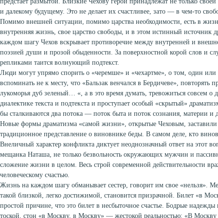
предстает размытой. Близкие Чехову герои принадлежат не только своей 
и далекому будущему. Это не делает их счастливее, зато — в чем-то своб
Помимо внешней ситуации, помимо царства необходимости, есть в жизни
внутренняя жизнь, свое царство свободы, и в этом истинный источник д
каждом шагу Чехов вскрывает противоречие между внутренней и внешн
поэзией души и прозой обыденности. За поверхностной корой слов и с
репликами таится волнующий подтекст.
Люди могут упрямо спорить о «черемше» и «чехартме», о том, один или 
вспоминать не к месту, что «Бальзак венчался в Бердичеве», повторять 
лукоморья дуб зеленый… «, а в это время думать, тревожиться совсем о 
диалектике текста и подтекста и проступает особый «скрытый» драматизм
бы сталкиваются два потока — поток быта и поток сознания, материи и
Новые формы драматизма «самой жизни», открытые Чеховым, заставили 
традиционное представление о виновнике беды. В самом деле, кто винова
Внеличный характер конфликта диктует неоднозначный ответ на этот во
мещанка Наташа, не только безвольность окружающих мужчин и пассивн
сложение жизни в целом. Весь строй современной действительности вр
человеческому счастью.
Жизнь на каждом шагу обманывает сестер, говорит им свое «нельзя». Ме
такой близкой, легко достижимой, становится призрачной. Билет «в Мос
простой причине, что это билет в несбыточное счастье. Бодрые надежды
тоской, стон «в Москву, в Москву» — жестокой реальностью: «В Москву