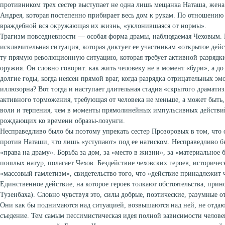
противником трех сестер выступает не одна лишь мещанка Наташа, жена
Андрея, которая постепенно прибирает весь дом к рукам. По отношению 
враждебной вся окружающая их жизнь, «уклонившаяся от нормы».
Трагизм повседневности — особая форма драмы, наблюдаемая Чеховым. 
исключительная ситуация, которая диктует ее участникам «открытое дейст
ту прямую революционную ситуацию, которая требует активной разрядки,
оружия. Он словно говорит: как жить человеку не в момент «бури», а до 
долгие годы, когда неясен прямой враг, когда разрядка отрицательных э
иллюзорна? Вот тогда и наступает длительная стадия «скрытого драмати
активного торможения, требующая от человека не меньше, а может быть,
воли и терпения, чем в моменты прямолинейных импульсивных действи
рождающих ко времени образы-лозунги.
Несправедливо было бы поэтому упрекать сестер Прозоровых в том, что 
против Наташи, что лишь «уступают» под ее натиском. Несправедливо б
«права на драму». Борьба за дом, за «место в жизни», за «материальное
пошлых натур, полагает Чехов. Бездействие чеховских героев, историчес
«массовый гамлетизм», свидетельство того, что «действие принадлежит 
Единственное действие, на которое героев толкают обстоятельства, прино
Тузенбаха). Словно чувствуя это, силы добрые, поэтические, разумные 
Они как бы поднимаются над ситуацией, возвышаются над ней, не отдаю
съедение. Тем самым пессимистическая идея полной зависимости человек