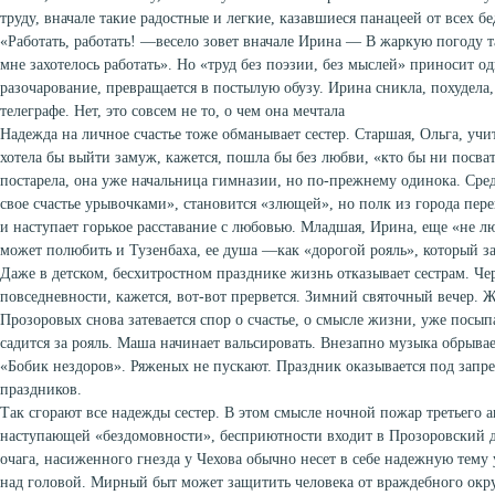
труду, вначале такие радостные и легкие, казавшиеся панацеей от всех бе
«Работать, работать! —весело зовет вначале Ирина — В жаркую погоду та
мне захотелось работать». Но «труд без поэзии, без мыслей» приносит од
разочарование, превращается в постылую обузу. Ирина сникла, похудела,
телеграфе. Нет, это совсем не то, о чем она мечтала
Надежда на личное счастье тоже обманывает сестер. Старшая, Ольга, учи
хотела бы выйти замуж, кажется, пошла бы без любви, «кто бы ни посват
постарела, она уже начальница гимназии, но по-прежнему одинока. Сред
свое счастье урывочками», становится «злющей», но полк из города пере
и наступает горькое расставание с любовью. Младшая, Ирина, еще «не л
может полюбить и Тузенбаха, ее душа —как «дорогой рояль», который за
Даже в детском, бесхитростном празднике жизнь отказывает сестрам. Чер
повседневности, кажется, вот-вот прервется. Зимний святочный вечер. 
Прозоровых снова затевается спор о счастье, о смысле жизни, уже посып
садится за рояль. Маша начинает вальсировать. Внезапно музыка обрыва
«Бобик нездоров». Ряженых не пускают. Праздник оказывается под запре
праздников.
Так сгорают все надежды сестер. В этом смысле ночной пожар третьего
наступающей «бездомовности», бесприютности входит в Прозоровский 
очага, насиженного гнезда у Чехова обычно несет в себе надежную тему 
над головой. Мирный быт может защитить человека от враждебного окр