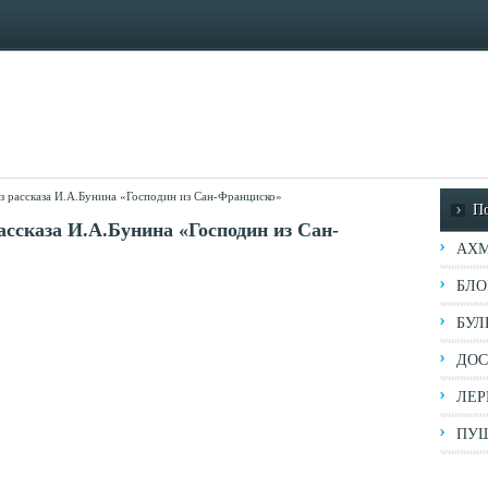
з рассказа И.А.Бунина «Господин из Сан-Франциско»
П
ассказа И.А.Бунина «Господин из Сан-
АХМ
БЛО
БУЛ
ДОС
ЛЕР
ПУШ