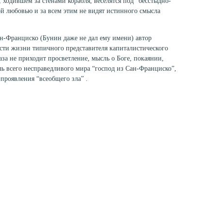
 ходившем за стенами корабля, веселятся под “бесстыдно-
й любовью и за всем этим не видят истинного смысла
ан-Франциско (Бунин даже не дал ему имени) автор
ости жизни типичного представителя капиталистического
аза не приходит просветление, мысль о Боге, покаянии,
ель всего несправедливого мира “господ из Сан-Франциско”,
проявления “всеобщего зла” .