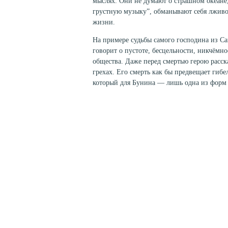
мыслях. Они не думают о страшном океане,
грустную музыку”, обманывают себя лживо
жизни.
На примере судьбы самого господина из С
говорит о пустоте, бесцельности, никчёмн
общества. Даже перед смертью герою расск
грехах. Его смерть как бы предвещает гиб
который для Бунина — лишь одна из форм 