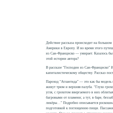
Действие рассказа происходит на большом
Америки в Европу. И во время этого путе
из Сан-Франциско — умирает. Казалось бы 
этой истории автора?
В рассказе “Господин из Сан-Франциско” 
капиталистическому обществу. Рассказ пос
Пароход “Атлантида” — это как бы модель
живут трюм и верхняя палуба. “Глухо гро
угля, с грохотом ввергаемого в них облит
багровыми от пламени; а тут, в баре, безз
ликёры…” Подробно описывается роскошная 
подготовкой к поглощению пищи. Пассажиры