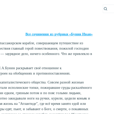
Все сочинения из рубрики «Бунин Иван»
 пассажирском корабле, совершающем путешествие из
шествия главный герой повествования, пожилой господин
— заурядное дело, ничего особенного. Что же привлекло в
И.А.Бунин раскрывает своё отношение к
троен на обобщениях и противопоставлениях.
 капиталистического общества. Совсем разной жизнью
хотали исполинские топки, пожиравшие груды раскалённого
ыми едким, грязным потом и по пояс голыми людьми,
аботно закидывали ноги на ручки, курили, цедили коньяк и
жизнь на “Атлантиде”, где всё время занято едой или
 едят, пьют, и забывают о Боге, о смерти, о покаянных