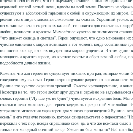
отделяют себя от всего, что их окружает, остаются в полном одиночестве
огромной тёплой летней ночи, вдвоём на всей земле. Писатель изображае
существуют в абсолютной гармонии с собой и окружающим их миром. 
реалии этого мира становятся символами их счастья. Укромный уголок да
несмазанные петли стареньких качелей, становится для счастливых лю
любви, нежности и красоты. Мимолётное чувство по значимости станов
“что движет солнца и светила”. Герои ощущают, что одно мгновение их
чувство единения с миром возникает в тот момент, когда событийные г
полностью совпадают с их внутренним мироощущением. В этом единстве
молодость и красота героев, их краткое счастье и образ вечной любви, п
подробности дачной жизни.
Кажется, что для героев не существует никаких преград, которые могли
совершенному счастью. Герои остро ощущают радость от возможности лю
Бунина это чувство окрашено тревогой. Счастье кратковременно, и конец
Несмотря на то, что герои любят друг друга и серьёзно не задумываются
словах героини (“Лучше уж не будет”) чувствуется искренняя боль. Мы
счастья и невозможность для героев задержать прекрасный миг любви. Э
утерянного мгновения характерен для многих произведений Бунина: вс
осень” и его главную героиню, которая свидетельствует о пережитом: “Но
пережила с тех пор, всегда спрашиваю себя: да, а что же всё-таки было 
только тот холодный осенний вечер. Ужели он был когда-то? Всё-таки был