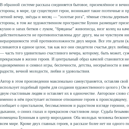
В образной системе рассказа соединяется бытовое, приземлённое и вечно
стороны, в мире, где существуют герои, возникают такие поэтичные и п
летний вечер, звёзды и месяц — “золотые рога”, тёмные стволы деревьев
стороны, в том же художественном пространстве Бунин размещает приз
кухню и запах битков с луком, “бряцанье” живописца, визг колец на кач
действительности не противопоставлены друг другу, мы не чувствуем н
неразрешимости этой противоположности двух миров. Все эти детали (ка
сливаются в единое целое, так как все они свидетели счастья двух любящ
— часть того удивительно счастливого вечера, которому, быть может, су
прекрасным в жизни героев. И центральный образ качелей становится н
одновременно и символ игры, беспечности, детства, несерьёзности и вмес
радости, вечной молодости, любви и удовольствия.
Автор в этом произведении максимально самоустраняется, оставляя свой 
использует подобный приём для создания художественного целого.) Он к
двум счастливым людям и оставляет их в одиночестве. Авторское слово 
именно в нём проступает истинное отношение героев к происходящему,
сообщает о пристальном, бессмысленном и радостном взгляде героини, 
дыхании, о синих глазах и прекрасном счастливом лице. Судьба безым
помещена Буниным в центр мироздания. Оба молодых человека бесконеч
всем мире. Кроме двух главных героев, в рассказе более нет ни одного п