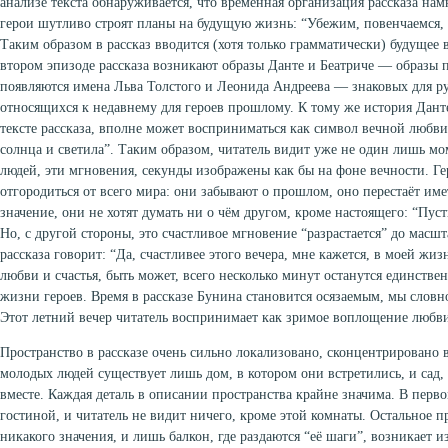
анализе текста обнаруживается, что временная организация рассказа на
герои шутливо строят планы на будущую жизнь: “Убежим, повенчаемся,
Таким образом в рассказ вводится (хотя только грамматически) будущее 
втором эпизоде рассказа возникают образы Данте и Беатриче — образы п
появляются имена Льва Толстого и Леонида Андреева — знаковых для ру
относящихся к недавнему для героев прошлому. К тому же история Дант
тексте рассказа, вполне может восприниматься как символ вечной любв
солнца и светила”. Таким образом, читатель видит уже не один лишь м
людей, эти мгновения, секунды изображены как бы на фоне вечности. Ге
отгородиться от всего мира: они забывают о прошлом, оно перестаёт име
значение, они не хотят думать ни о чём другом, кроме настоящего: “Пусть
Но, с другой стороны, это счастливое мгновение “разрастается” до масш
рассказа говорит: “Да, счастливее этого вечера, мне кажется, в моей ж
любви и счастья, быть может, всего несколько минут останутся единств
жизни героев. Время в рассказе Бунина становится осязаемым, мы словн
Этот летний вечер читатель воспринимает как зримое воплощение любви,
Пространство в рассказе очень сильно локализовано, сконцентрировано в
молодых людей существует лишь дом, в котором они встретились, и сад,
вместе. Каждая деталь в описании пространства крайне значима. В перво
гостиной, и читатель не видит ничего, кроме этой комнаты. Остальное п
никакого значения, и лишь балкон, где раздаются “её шаги”, возникает и