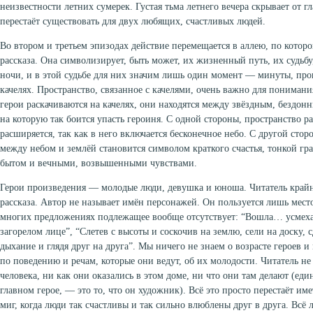
неизвестности летних сумерек. Густая тьма летнего вечера скрывает от гл
перестаёт существовать для двух любящих, счастливых людей.
Во втором и третьем эпизодах действие перемещается в аллею, по которо
рассказа. Она символизирует, быть может, их жизненный путь, их судьбу
ночи, и в этой судьбе для них значим лишь один момент — минуты, пров
качелях. Пространство, связанное с качелями, очень важно для понимания
герои раскачиваются на качелях, они находятся между звёздным, бездон
на которую так боится упасть героиня. С одной стороны, пространство ра
расширяется, так как в него включается бесконечное небо. С другой стор
между небом и землёй становится символом краткого счастья, тонкой г
бытом и вечными, возвышенными чувствами.
Герои произведения — молодые люди, девушка и юноша. Читатель крайне
рассказа. Автор не называет имён персонажей. Он пользуется лишь мест
многих предложениях подлежащее вообще отсутствует: “Вошла… усмеха
загорелом лице”, “Слетев с высоты и соскочив на землю, сели на доску,
дыхание и глядя друг на друга”. Мы ничего не знаем о возрасте героев и
по поведению и речам, которые они ведут, об их молодости. Читатель не 
человека, ни как они оказались в этом доме, ни что они там делают (еди
главном герое, — это то, что он художник). Всё это просто перестаёт име
миг, когда люди так счастливы и так сильно влюблены друг в друга. Всё 