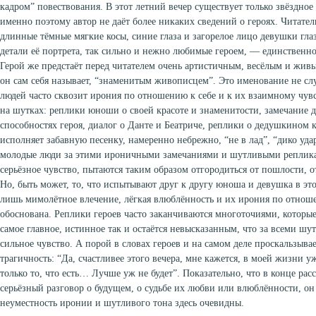
кадром” повествования. В этот летний вечер существует только звёздное 
именно поэтому автор не даёт более никаких сведений о героях. Читател
длинные тёмные мягкие косы, синие глаза и загорелое лицо девушки гла
детали её портрета, так сильно и нежно любимые героем, — единственно
Герой же предстаёт перед читателем очень артистичным, весёлым и жив
он сам себя называет, “знаменитым живописцем”. Это именование не сл
людей часто сквозит ирония по отношению к себе и к их взаимному чувс
на шутках: реплики юноши о своей красоте и знаменитости, замечание
способностях героя, диалог о Данте и Беатриче, реплики о дедушкином 
исполняет забавную песенку, намеренно небрежно, “не в лад”, “дико уд
молодые люди за этими ироничными замечаниями и шутливыми репликам
серьёзное чувство, пытаются таким образом отгородиться от пошлости, 
Но, быть может, то, что испытывают друг к другу юноша и девушка в это
лишь мимолётное влечение, лёгкая влюблённость и их ирония по отнош
обоснована. Реплики героев часто заканчиваются многоточиями, которые 
самое главное, истинное так и остаётся невысказанным, что за всеми шу
сильное чувство. А порой в словах героев и на самом деле проскальзывае
трагичность: “Да, счастливее этого вечера, мне кажется, в моей жизни у
только то, что есть… Лучше уж не будет”. Показательно, что в конце расс
серьёзный разговор о будущем, о судьбе их любви или влюблённости, он 
неуместность иронии и шутливого тона здесь очевидны.