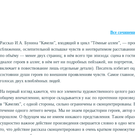
Все сочинен
Рассказ И.А. Бунина “Качели”, входящий в цикл “Тёмные аллеи”, — про
сближении, ослепительной вспышке чувств и неотвратимом расставании.
по объёму — менее двух страниц; в нём всего три эпизода: сцена в гости
диалог героев в аллее; в нём нет ни подробных пейзажей, ни портретов,
включает в повествование лишь отдельные детали). Писатель избегает оц
состоянии души героев по внешним проявлениям чувств. Самое главное
голосах двух влюблённых людей.
На первый взгляд кажется, что все элементы художественного целого рас
общему впечатлению, которое складывается у нас по прочтении произве
в “Качелях”, с одной стороны, сильно ограничены и сконцентрированы. 
течение одного летнего вечера. Мы не знаем предыстории героев, автор 
прошлом. О будущем мы не имеем никакого представления. Таким образо
сущностно важное действие произведения свершается словно в одно мгн
то, что действие рассказа сконцентрировано в очень кратком промежутк