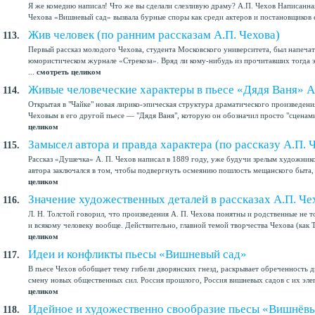
Я же комедию написал! Что же вы сделали слезливую драму? А.П. Чехов Написанная
Чехова «Вишневый сад» вызвала бурные споры как среди актеров и постановщиков ее
Жив человек (по ранним рассказам А.П. Чехова)
113.
Первый рассказ молодого Чехова, студента Московского университета, был напечат
юмористическом журнале «Стрекоза». Вряд ли кому-нибудь из прочитавших тогда э
...
смотреть целиком
Живые человеческие характеры в пьесе «Дядя Ваня» А
114.
Открытая в "Чайке" новая лирико-эпическая структура драматического произведени
Чеховым в его другой пьесе — "Дядя Ваня", которую он обозначил просто "сценами
целиком
Замысел автора и правда характера (по рассказу А.П.
115.
Рассказ «Душечка» А. П. Чехов написал в 1889 году, уже будучи зрелым художник
автора заключался в том, чтобы подвергнуть осмеянию пошлость мещанского быта, 
целиком
Значение художественных деталей в рассказах А.П. Че
116.
Л. Н. Толстой говорил, что произведения А. П. Чехова понятны и родственные не т
и всякому человеку вообще. Действительно, главной темой творчества Чехова (как Т
целиком
Идеи и конфликты пьесы «Вишневый сад»
117.
В пьесе Чехов обобщает тему гибели дворянских гнезд, раскрывает обреченность д
смену новых общественных сил. Россия прошлого, Россия вишневых садов с их элег
целиком
Идейное и художественно свообразие пьесы «Вишнёв
118.