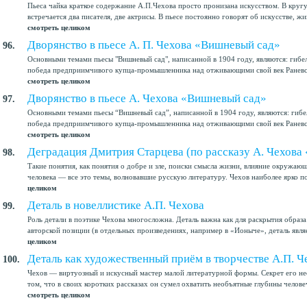
Пьеса чайка краткое содержание А.П.Чехова просто пронизана искусством. В круг
встречается два писателя, две актрисы. В пьесе постоянно говорят об искусстве, жив
смотреть целиком
Дворянство в пьесе А. П. Чехова «Вишневый сад»
96.
Основными темами пьесы "Вишневый сад", написанной в 1904 году, являются: гибел
победа предприимчивого купца-промышленника над отживающими свой век Раневско
смотреть целиком
Дворянство в пьесе А. Чехова «Вишневый сад»
97.
Основными темами пьесы “Вишневый сад”, написанной в 1904 году, являются: гибел
победа предприимчивого купца-промышленника над отживающими свой век Раневско
смотреть целиком
Деградация Дмитрия Старцева (по рассказу А. Чехова
98.
Такие понятия, как понятия о добре и зле, поиски смысла жизни, влияние окружаю
человека — все это темы, волновавшие русскую литературу. Чехов наиболее ярко по
целиком
Деталь в новеллистике А.П. Чехова
99.
Роль детали в поэтике Чехова многосложна. Деталь важна как для раскрытия образа
авторской позиции (в отдельных произведениях, например в «Ионыче», деталь явля
целиком
Деталь как художественный приём в творчестве А.П. Ч
100.
Чехов — виртуозный и искусный мастер малой литературной формы. Секрет его н
том, что в своих коротких рассказах он сумел охватить необъятные глубины челове
смотреть целиком