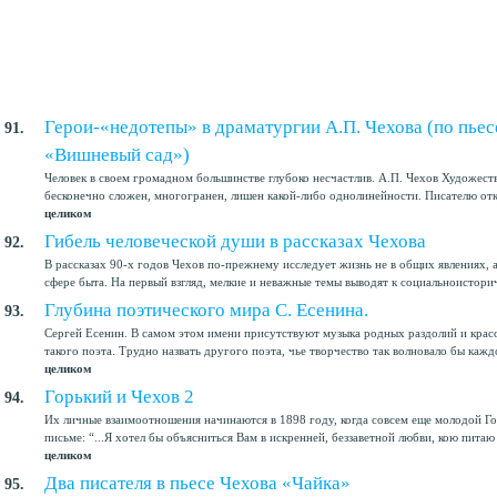
Герои-«недотепы» в драматургии А.П. Чехова (по пьес
91.
«Вишневый сад»)
Человек в своем громадном большинстве глубоко несчастлив. А.П. Чехов Художес
бесконечно сложен, многогранен, лишен какой-либо однолинейности. Писателю отк
целиком
Гибель человеческой души в рассказах Чехова
92.
В рассказах 90-х годов Чехов по-прежнему исследует жизнь не в общих явлениях, 
сфере быта. На первый взгляд, мелкие и неважные темы выводят к социальноисторич
Глубина поэтического мира С. Есенина.
93.
Сергей Есенин. В самом этом имени присутствуют музыка родных раздолий и красо
такого поэта. Трудно назвать другого поэта, чье творчество так волновало бы каждо
целиком
Горький и Чехов 2
94.
Их личные взаимоотношения начинаются в 1898 году, когда совсем еще молодой Г
письме: “...Я хотел бы объясниться Вам в искренней, беззаветной любви, кою питаю 
целиком
Два писателя в пьесе Чехова «Чайка»
95.