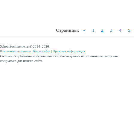
Страницы:
«
1
2
3
4
5
SchoolSochinenie.ru © 2014–2026
Школьные сочинения
|
Карта сайта
|
Правовая информация
Сочинения добавлены посетителями сайта из открытых источников или написаны
специально для нашего сайта.