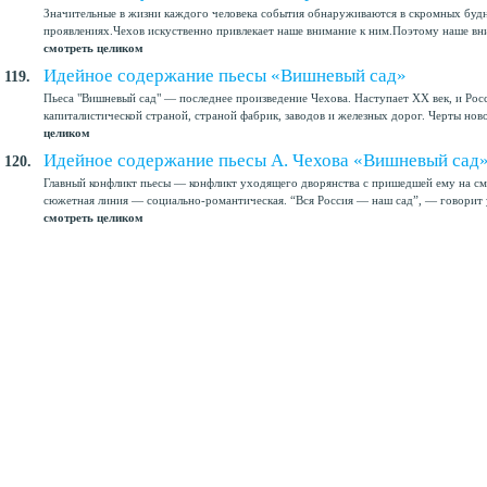
Значительные в жизни каждого человека события обнаруживаются в скромных бу
проявлениях.Чехов искуственно привлекает наше внимание к ним.Поэтому наше вним
смотреть целиком
Идейное содержание пьесы «Вишневый сад»
119.
Пьеса "Вишневый сад" — последнее произведение Чехова. Наступает XX век, и Рос
капиталистической страной, страной фабрик, заводов и железных дорог. Черты ново
целиком
Идейное содержание пьесы А. Чехова «Вишневый сад
120.
Главный конфликт пьесы — конфликт уходящего дворянства с пришедшей ему на с
сюжетная линия — социально-романтическая. “Вся Россия — наш сад”, — говорит у
смотреть целиком