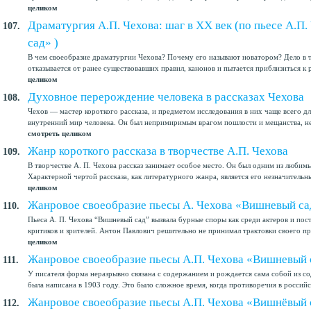
целиком
Драматургия А.П. Чехова: шаг в XX век (по пьесе А.П
107.
сад» )
В чем своеобразие драматургии Чехова? Почему его называют новатором? Дело в т
отказывается от ранее существовавших правил, канонов и пытается приблизиться к р
целиком
Духовное перерождение человека в рассказах Чехова
108.
Чехов — мастер короткого рассказа, и предметом исследования в них чаще всего дл
внутренний мир человека. Он был непримиримым врагом пошлости и мещанства, нен
смотреть целиком
Жанр короткого рассказа в творчестве А.П. Чехова
109.
В творчестве А. П. Чехова рассказ занимает особое место. Он был одним из любим
Характерной чертой рассказа, как литературного жанра, является его незначительны
целиком
Жанровое своеобразие пьесы А. Чехова «Вишневый са
110.
Пьеса А. П. Чехова “Вишневый сад” вызвала бурные споры как среди актеров и пост
критиков и зрителей. Антон Павлович решительно не принимал трактовки своего про
целиком
Жанровое своеобразие пьесы А.П. Чехова «Вишневый 
111.
У писателя форма неразрывно связана с содержанием и рождается сама собой из с
была написана в 1903 году. Это было сложное время, когда противоречия в российс
Жанровое своеобразие пьесы А.П. Чехова «Вишнёвый 
112.