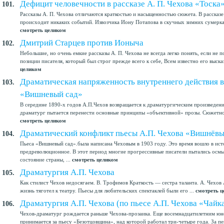
Дефицит человечности в рассказе А. П. Чехова «Тоска
101.
Рассказы А. П. Чехова отличаются краткостью и насыщенностью сюжета. В рассказе 
происходит никаких событий. Извозчика Иону Потапова в скучных зимних сумерках 
смотреть целиком
Дмитрий Старцев против Ионыча
102.
Небольшие, но очень емкие рассказы А. П. Чехова не всегда легко понять, если не 
позиции писателя, который был строг прежде всего к себе, Всем известно его высказ
целиком
Драматическая напряженность внутреннего действия в
103.
«Вишневый сад»
В середине 1890-х годов А.П.Чехов возвращается к драматургическим произведения
драматург пытается перенести основные принципы «объективной» прозы. Сюжетной 
смотреть целиком
Драматический конфликт пьесы А.П. Чехова «Вишнёвы
104.
Пьеса «Вишневый сад».была написана Чеховым в 1903 году. Это время вошло в ист
предреволюционное. В этот период многие прогрессивные писатели пытались осм
состояние страны, ...
смотреть целиком
Драматургия А.П. Чехова
105.
Как стилист Чехов недосягаем. В. Трофимов Краткость — сестра таланта. А. Чехо
жизнь тяготел к театру. Пьесы для любительских спектаклей были его ...
смотреть 
Драматургия А.П. Чехова (по пьесе А.П. Чехова «Чайк
106.
Чехов-драматург рождается раньше Чехова-прозаика. Еще восемнадцатилетним юно
принимается за пьесу «Безотцовщина», над которой работал три-четыре года. За пер