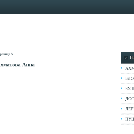
раница 5
П
Ахматова Анна
АХМ
БЛО
БУЛ
ДОС
ЛЕР
ПУШ