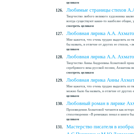
целиком
Любимые страницы стихов А.
126.
Творчество любого великого художника заключ
всегда существуют какие-то наиболее общие, 
смотреть целиком
Любовная лирика А.А. Ахмато
127.
Мне кажется, что очень трудно выделить из т
бы назвать, в отличие от других ее стихов, «
целиком
Любовная лирика А.А. Ахмато
128.
Творчество Анны Андреевны Ахматовой пришл
серебряного века русской поэзии, Ахматова в
смотреть целиком
Любовная лирика Анны Ахма
129.
Мне кажется, что очень трудно выделить из тв
можно было бы назвать, в отличие от других е
целиком
Любовный роман в лирике Ах
130.
Произведения Ахматовой читаются как истори
стихотворении «В ремешках пенал и книги был
целиком
Мастерство писателя в изобра
131.