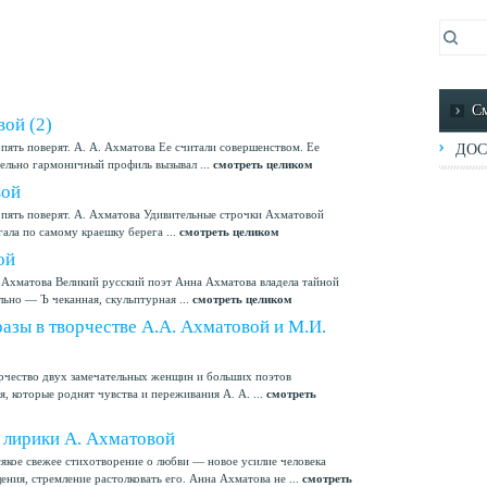
См
ой (2)
опять поверят. А. А. Ахматова Ее считали совершенством. Ее
ДОС
тельно гармоничный профиль вызывал ...
смотреть целиком
вой
 опять поверят. А. Ахматова Удивительные строчки Ахматовой
гала по самому краешку берега ...
смотреть целиком
ой
А. Ахматова Великий русский поэт Анна Ахматова владела тайной
льно — Ъ чеканная, скульптурная ...
смотреть целиком
азы в творчестве А.А. Ахматовой и М.И.
рчество двух замечательных женщин и больших поэтов
я, которые роднят чувства и переживания А. А. ...
смотреть
лирики А. Ахматовой
сякое свежее стихотворение о любви — новое усилие человека
ия, стремление растолковать его. Анна Ахматова не ...
смотреть