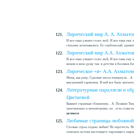
Лирический мир А. А. Ахматов
121.
И все-таки узнают голос мой. И все-таки ему 
стихами зачитывались. Ее горбоносый, удиви
Лирический мир А.А. Ахмато
122.
И все-таки узнают голос мой, И все-таки ему
вошли в мою душу так: в детстве я босиком бе
Лирическое «я» А.А. Ахматов
123.
Меня, как реку, Суровая эпоха повернула... 
внутренней гармонии. В ней все было значите
Литературные параллели и обр
124.
Цветаевой
Бывают странные сближения... А. Пушкин Тво
оригинально и неповторимо, но ..есть созвучи
целиком
Любимые страницы любовной 
125.
Столько строк отдано любви! Не перечесть. В
отыскать истоки настоящего чарующего ощущен