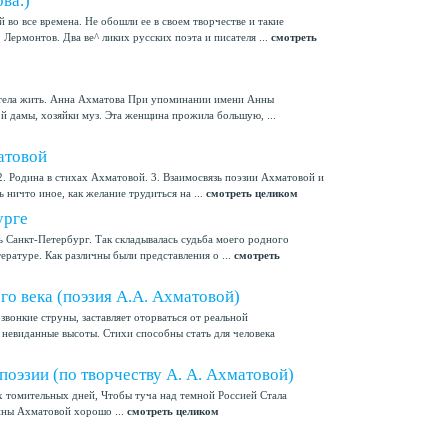
ва.)
 во все времена. Не обошли ее в своем творчестве и такие
Лермонтов. Два ве^ ликих русских поэта и писателя ...
смотреть
хотела жить. Анна Ахматова При упоминании имени Анны
й дамы, хозяйки муз. Эта женщина прожила большую, ...
атовой
. Родина в стихах Ахматовой. 3. Взаимосвязь поэзии Ахматовой и
 ничто иное, как желание трудиться на ...
смотреть целиком
урге
вь Санкт-Петербург. Так складывалась судьба моего родного
тературе. Как различны были представления о ...
смотреть
о века (поэзия А.А. Ахматовой)
звонкие струны, заставляет оторваться от реальной
 невиданные высоты. Стихи способны стать для человека
поэзии (по творчеству А. А. Ахматовой)
х томительных дней, Чтобы туча над темной Россией Стала
Анны Ахматовой хорошо ...
смотреть целиком