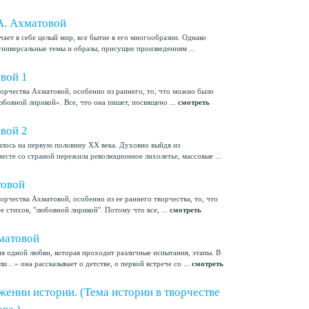
А. Ахматовой
ает в себе целый мир, все бытие в его многообразии. Однако
универсальные темы и образы, присущие произведениям ...
вой 1
ворчества Ахматовой, особенно из раннего, то, что можно было
любовной лирикой». Все, что она пишет, посвящено ...
смотреть
вой 2
ось на первую половину XX века. Духовно выйдя из
месте со страной пережила революционное лихолетье, массовые ...
товой
орчества Ахматовой, особенно из ее раннего творчества, то, что
е стихов, "любовной лирикой". Потому что все, ...
смотреть
матовой
я одной любви, которая проходит различные испытания, этапы. В
и…» она рассказывает о детстве, о первой встрече со ...
смотреть
жении истории. (Тема истории в творчестве