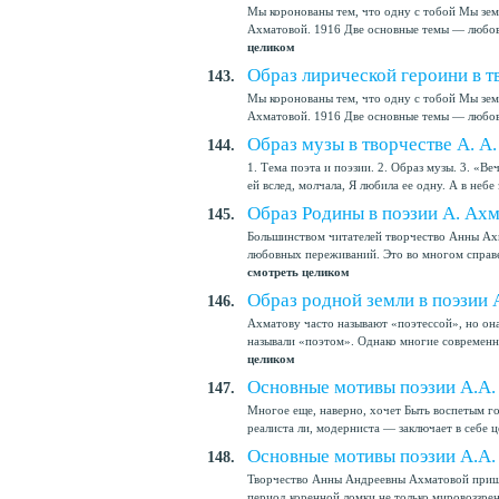
Мы коронованы тем, что одну с тобой Мы зем
Ахматовой. 1916 Две основные темы — любовь
целиком
Образ лирической героини в т
143.
Мы коронованы тем, что одну с тобой Мы зем
Ахматовой. 1916 Две основные темы — любовь
Образ музы в творчестве А. А
144.
1. Тема поэта и поэзии. 2. Образ музы. 3. «Веч
ей вслед, молчала, Я любила ее одну. А в небе з
Образ Родины в поэзии А. Ах
145.
Большинством читателей творчество Анны Ахм
любовных переживаний. Это во многом справед
смотреть целиком
Образ родной земли в поэзии
146.
Ахматову часто называют «поэтессой», но она 
называли «поэтом». Однако многие современни
целиком
Основные мотивы поэзии А.А.
147.
Многое еще, наверно, хочет Быть воспетым г
реалиста ли, модерниста — заключает в себе це
Основные мотивы поэзии А.А.
148.
Творчество Анны Андреевны Ахматовой пришл
период коренной ломки не только мировоззрен