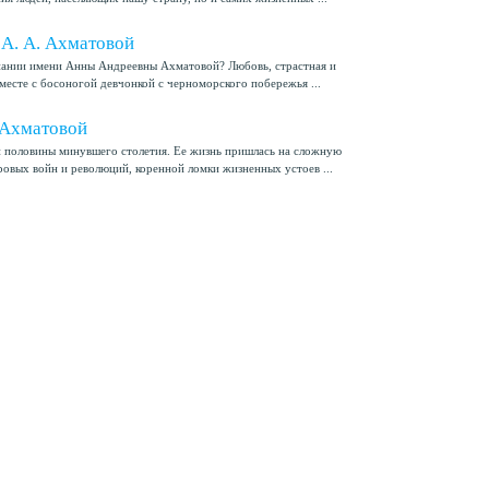
 А. А. Ахматовой
нании имени Анны Андреевны Ахматовой? Любовь, страстная и
месте с босоногой девчонкой с черноморского побережья ...
 Ахматовой
й половины минувшего столетия. Ее жизнь пришлась на сложную
ровых войн и революций, коренной ломки жизненных устоев ...