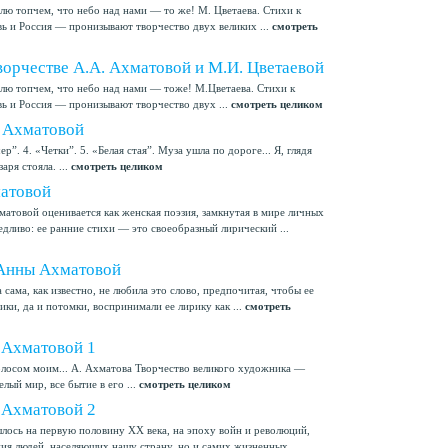
лю топчем, что небо над нами — то же! М. Цветаева. Стихи к
 и Россия — пронизывают творчество двух великих ...
смотреть
ворчестве А.А. Ахматовой и М.И. Цветаевой
лю топчем, что небо над нами — тоже! М.Цветаева. Стихи к
 и Россия — пронизывают творчество двух ...
смотреть целиком
. Ахматовой
ер”. 4. «Четки”. 5. «Белая стая”. Муза ушла по дороге... Я, глядя
аря стояла. ...
смотреть целиком
матовой
атовой оценивается как женская поэзия, замкнутая в мире личных
ливо: ее ранние стихи — это своеобразный лирический ...
 Анны Ахматовой
сама, как известно, не любила это слово, предпочитая, чтобы ее
ки, да и потомки, воспринимали ее лирику как ...
смотреть
 Ахматовой 1
олосом моим... А. Ахматова Творчество великого художника —
лый мир, все бытие в его ...
смотреть целиком
 Ахматовой 2
ось на первую половину XX века, на эпоху войн и революций,
ия людей, населяющих нашу страну, но и самих жизненных ...