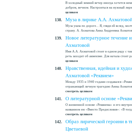
В холодный зимний вечер иногда хочется немн
добром, вечном. Настроиться на нужный лирич
целиком
Муза в лирике А.А. Ахматово
138.
Муза ушла по дороге... Я, глядя ей вслед, молч
страну. А. Ахматова Анна Андреевна Ахматов
Новое литературное течение и
139.
Ахматовой
Имя А.А. Ахматовой стоит в одном ряду с так
речь заходит об акмеизме. Для начала стоит р
целиком
Нравственная, идейная и худо
140.
Ахматовой «Реквием»
Между 1935 и 1940 годами создавался «Реквие
отражающий личную трагедию Анны Ахматовой 
смотреть целиком
О литературной основе «Рекв
141.
О жизненной основе «Реквиема» и его внутрен
названном ею «Вместо Предисловия»: «В тогда
смотреть целиком
Образ лирической героини в т
142.
Цветаевой