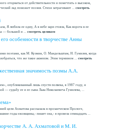
ого оторваться от действительности и помечтать о высоком,
еский лад поможет поэзия. Стихи затрагивают ...
смотреть
й
ала, Я любила ее одну, А в небе заря стояла, Как ворота в ее
а — большой и ...
смотреть целиком
 его особенности в творчестве Анны
ими поэтами, как М. Кузмин, О. Мандельштам, Н. Гумилев, когда
азобраться, что же такое акмеизм. Этим термином ...
смотреть
жественная значимость поэмы А.А.
м», опубликованный лишь спустя полвека, в 1987 году, и
— судьбу ее и ее сына Льва Николаевича Гумилева, ...
иема»
ней цели Ахматова рассказала в прозаическом Прологе,
шние годы ежовщины,- пишет она,- я провела семнадцать ...
ворчестве А. А. Ахматовой и М. И.