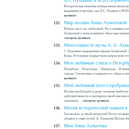
А.С.Пушкина и М.Ю.Лермонто
Историческая тематика интересовала писателей
выдающиеся мастера, как А.С. Пушкин и М.Ю. 
целиком
Мир поэзии Анны Ахматовой
132.
Я была, как и ты, свободной, Но я слишком 
Ахматовой у меня возникает образ царственно
смотреть целиком
Многоликость музы А. А. Ахм
133.
1. Основные направления лирики Ахматовой. 2
Блока. В человеке порядочном патриотизм есть
Мои любимые стихи о Петерб
134.
Петербург... Петроград... Ленинград... И вно
города. Столетиями создавался его образ в ли
целиком
Мой любимый поэт Серебряног
135.
Поэзия пробуждает в душе человека наиболее 
действительности и воспарить своей мыслью в
спасением ...
смотреть целиком
Мотив исторической памяти в 
136.
Так молюсь за твоей литургией После стольки
облаком в славе лучей. А. Ахматова Поэзия 
Моя Анна Ахматова
137.