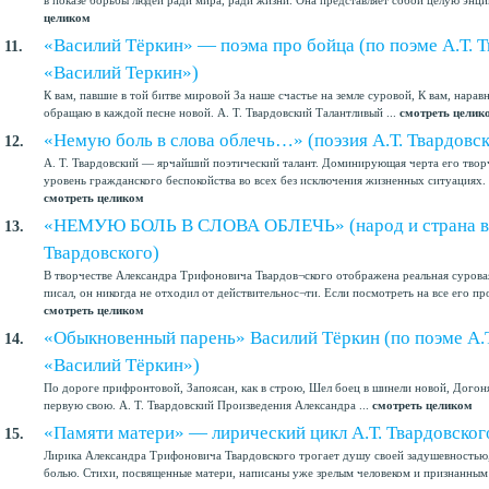
целиком
«Василий Тёркин» — поэма про бойца (по поэме А.Т. 
11.
«Василий Теркин»)
К вам, павшие в той битве мировой За наше счастье на земле суровой, К вам, нарав
обращаю в каждой песне новой. А. Т. Твардовский Талантливый ...
смотреть целик
«Немую боль в слова облечь…» (поэзия А.Т. Твардовск
12.
А. Т. Твардовский — ярчайший поэтический талант. Доминирующая черта его тво
уровень гражданского беспокойства во всех без исключения жизненных ситуациях. Сч
смотреть целиком
«НЕМУЮ БОЛЬ В СЛОВА ОБЛЕЧЬ» (народ и страна в т
13.
Твардовского)
В творчестве Александра Трифоновича Твардов¬ского отображена реальная сурова
писал, он никогда не отходил от действительнос¬ти. Если посмотреть на все его про
смотреть целиком
«Обыкновенный парень» Василий Тёркин (по поэме А.Т
14.
«Василий Тёркин»)
По дороге прифронтовой, Запоясан, как в строю, Шел боец в шинели новой, Догоня
первую свою. А. Т. Твардовский Произведения Александра ...
смотреть целиком
«Памяти матери» — лирический цикл А.Т. Твардовског
15.
Лирика Александра Трифоновича Твардовского трогает душу своей задушевностью
болью. Стихи, посвященные матери, написаны уже зрелым человеком и признанным 