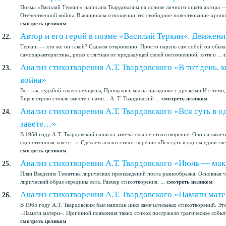
Поэма «Василий Теркин» написана Твардовским на основе личного опыта автора —
Отечественной войны. В жанровом отношении это свободное повествование-хроника
смотреть целиком
Автор и его герой в поэме «Василий Теркин». Движен
22.
Теркин — кто же он такой? Скажем откровенно: Просто парень сам собой он обыкн
самохарактеристика, резко отличная от предыдущей своей несомненной, хотя и ...
Анализ стихотворения А.Т. Твардовского «В тот день, 
23.
война»
Вот так, судьбой своею смущены, Прощались мы на празднике с друзьями И с теми,
Еще в строю стояли вместе с нами... А. Т. Твардовский ...
смотреть целиком
Анализ стихотворения А.Т. Твардовского «Вся суть в 
24.
завете…»
В 1958 году А.Т. Твардовский написал замечательное стихотворение. Оно называет
единственном завете…» Сделаем анализ стихотворения «Вся суть в одном единствен
смотреть целиком
Анализ стихотворения А.Т. Твардовского «Июль — ма
25.
План Введение Тематика лирических произведений поэта разнообразна. Основная ч
лирический образ середины лета. Размер стихотворения. ...
смотреть целиком
Анализ стихотворения А.Т. Твардовского «Памяти мат
26.
В 1965 году А.Т. Твардовским был написан цикл замечательных стихотворений. Это
«Памяти матери». Причиной появления таких стихов послужило трагическое событие
смотреть целиком