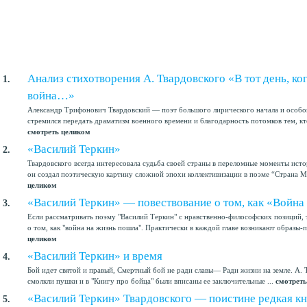
Анализ стихотворения А. Твардовского «В тот день, ко
1.
война…»
Александр Трифонович Твардовский — поэт большого лирического начала и особо
стремился передать драматизм военного времени и благодарность потомков тем, кто
смотреть целиком
«Василий Теркин»
2.
Твардовского всегда интересовала судьба своей страны в переломные моменты исто
он создал поэтическую картину сложной эпохи коллективизации в поэме “Страна Му
целиком
«Василий Теркин» — повествование о том, как «Война
3.
Если рассматривать поэму "Василий Теркин" с нравственно-философских позиций, 
о том, как "война на жизнь пошла". Практически в каждой главе возникают образы-п
целиком
«Василий Теркин» и время
4.
Бой идет святой и правый, Смертный бой не ради славы— Ради жизни на земле. А. 
смолкли пушки и в "Книгу про бойца" были вписаны ее заключительные ...
смотреть
«Василий Теркин» Твардовского — поистине редкая к
5.