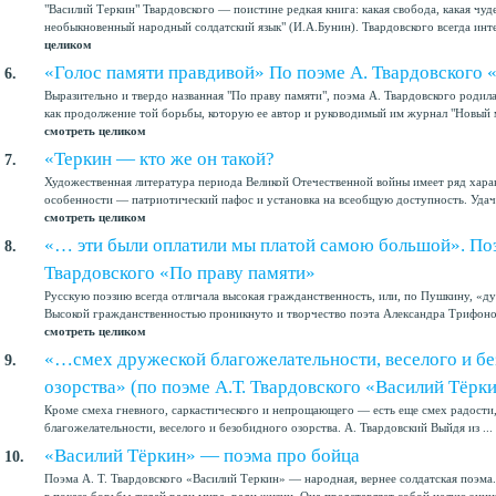
"Василий Теркин" Твардовского — поистине редкая книга: какая свобода, какая чуд
необыкновенный народный солдатский язык" (И.А.Бунин). Твардовского всегда инте
целиком
«Голос памяти правдивой» По поэме А. Твардовского 
6.
Выразительно и твердо названная "По праву памяти", поэма А. Твардовского родила
как продолжение той борьбы, которую ее автор и руководимый им журнал "Новый ми
смотреть целиком
«Теркин — кто же он такой?
7.
Художественная литература периода Великой Отечественной войны имеет ряд харак
особенности — патриотический пафос и установка на всеобщую доступность. Удач
смотреть целиком
«… эти были оплатили мы платой самою большой». Поэ
8.
Твардовского «По праву памяти»
Русскую поэзию всегда отличала высокая гражданственность, или, по Пушкину, «ду
Высокой гражданственностью проникнуто и творчество поэта Александра Трифонов
смотреть целиком
«…смех дружеской благожелательности, веселого и б
9.
озорства» (по поэме А.Т. Твардовского «Василий Тёрк
Кроме смеха гневного, саркастического и непрощающего — есть еще смех радости
благожелательности, веселого и безобидного озорства. А. Твардовский Выйдя из ...
«Василий Тёркин» — поэма про бойца
10.
Поэма А. Т. Твардовского «Василий Теркин» — народная, вернее солдатская поэма. 
в показе борьбы людей ради мира, ради жизни. Она представляет собой целую энци