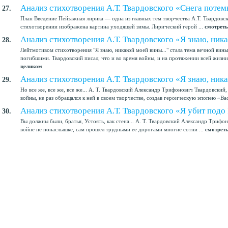
Анализ стихотворения А.Т. Твардовского «Снега пот
27.
План Введение Пейзажная лирика — одна из главных тем творчества А.Т. Твардовск
стихотворении изображена картина уходящей зимы. Лирический герой ...
смотреть
Анализ стихотворения А.Т. Твардовского «Я знаю, ни
28.
Лейтмотивом стихотворения "Я знаю, никакой моей вины..." стала тема вечной ви
погибшими. Твардовский писал, что и во время войны, и на протяжении всей жизни 
целиком
Анализ стихотворения А.Т. Твардовского «Я знаю, ни
29.
Но все же, все же, все же... А. Т. Твардовский Александр Трифонович Твардовски
войны, не раз обращался к ней в своем творчестве, создав героическую эпопею «Вас
Анализ стихотворения А.Т. Твардовского «Я убит под
30.
Вы должны были, братья, Устоять, как стена... А. Т. Твардовский Александр Трифо
войне не понаслышке, сам прошел трудными ее дорогами многие сотни ...
смотрет