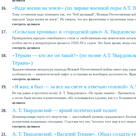
целиком
«Ради жизни на земле» (по лирике военной поры А.Т. Т
16.
Тему сочинения надо понимать так, что "бой кровавый", Великая Отечественная вой
народом "ради жизни на земле". Но уверен, что все фронтовики и труженики тыла см
смотреть целиком
«Сельская хроника» и «городской цикл» А. Твардовско
17.
Приверженец народно-самобытного стиля со свойственным ему комическим начало
особое место в литературном процессе 1920-30-х годов. Это было время, когда соот
смотреть целиком
«Тёркин — кто же он такой?» (по поэме А.Т. Твардовс
18.
Тёркин»)
Художественная литература периода Великой Отечественной войны имеет ряд харак
особенности — патриотический пафос и установка на всеобщую доступность. Ярки
смотреть целиком
«Я жил, я был — за все на свете я отвечаю головой» А.
19.
Не так давно я прочитал поэму А. Т. Твардовского «По праву памяти». Признаться,
о поэте были весьма ограниченными, ибо основывались (думаю, как и у большинст
целиком
А. Т. Твардовский — яркий поэтический талант
20.
Доминирующая черта его творчества — высочайший уровень гражданского беспоко
исключения жизненных ситуациях. Счастлив тот, кто "посетил этот мир в его минуты
смотреть целиком
А. Т. Твардовский. «Василий Теркин». Образ солдата-г
21.